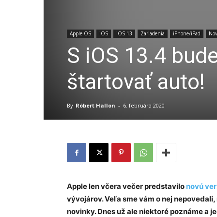
Apple OS
iOS
iOS 13
Zariadenia
iPhone/iPad
Nov
S iOS 13.4 bud
štartovať auto!
By
Róbert Hallon
-
6. februára 2020
Apple len včera večer predstavilo
novú ver
vývojárov. Veľa sme vám o nej nepovedali, 
novinky. Dnes už ale niektoré poznáme a j