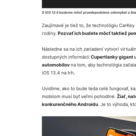
S iOS 13.4 budeme môcť pravdepodobne odomykať a štar
Zaujímavé je tiež to, že technológiu CarKey
rodiny.
Pozvať ich budete môcť taktiež p
Následne sa na ich zariadení vytvorí virtuál
dostupných informácii
Cupertisnky gigant 
automobilov
na tom, aby technológia začal
iOS 13.4 na trh.
Uvidíme, ako to bude teda celé fungovať, ka
mobilom musí byť veľmi pohodlné.
Žiaľ, na
konkurenčného Androidu
. Je to výhoda, k