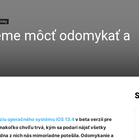
inky
eme môcť odomykať a
ziu operačného systému iOS 13.4
v beta verzii pre
nakoľko chvíľu trvá, kým sa podarí nájsť všetky
edna z nich nás mimoriadne potešila. Odomykanie a