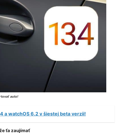
tovať auto!
4 a watchOS 6.2 v šiestej beta verzii!
e ťa zaujímať