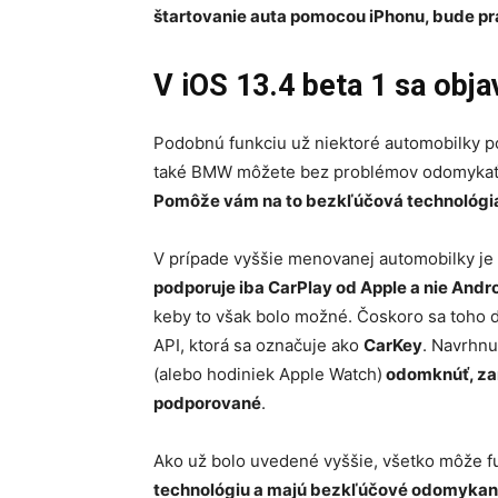
štartovanie auta pomocou iPhonu, bude 
V iOS 13.4 beta 1 sa obja
Podobnú funkciu už niektoré automobilky po
také BMW môžete bez problémov odomykať
Pomôže vám na to bezkľúčová technológia 
V prípade vyššie menovanej automobilky je 
podporuje iba CarPlay od Apple a nie Andr
keby to však bolo možné. Čoskoro sa toho d
API, ktorá sa označuje ako
CarKey
. Navrhnu
(alebo hodiniek Apple Watch)
odomknúť, zam
podporované
.
Ako už bolo uvedené vyššie, všetko môže f
technológiu a majú bezkľúčové odomykan