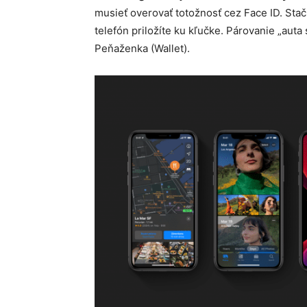
musieť overovať totožnosť cez Face ID. Stač
telefón priložíte ku kľučke. Párovanie „aut
Peňaženka (Wallet).