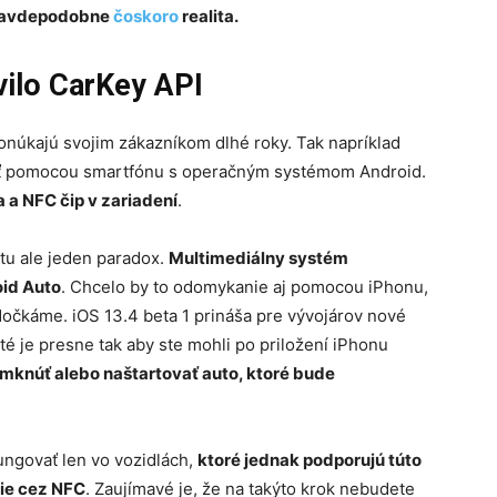
pravdepodobne
čoskoro
realita.
vilo CarKey API
núkajú svojim zákazníkom dlhé roky. Tak napríklad
 pomocou smartfónu s operačným systémom Android.
a NFC čip v zariadení
.
tu ale jeden paradox.
Multimediálny systém
oid Auto
. Chcelo by to odomykanie aj pomocou iPhonu,
očkáme. iOS 13.4 beta 1 prináša pre vývojárov nové
té je presne tak aby ste mohli po priložení iPhonu
knúť alebo naštartovať auto, ktoré bude
ungovať len vo vozidlách,
ktoré jednak podporujú túto
ie cez NFC
. Zaujímavé je, že na takýto krok nebudete