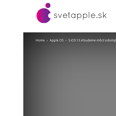
Home
Apple OS
S iOS 13.4 budeme môcť odomyka