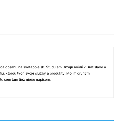
rca obsahu na svetapple.sk. Študujem Dizajn médií v Bratislave a
fiu, ktorou tvorí svoje služby a produkty. Mojím druhým
 tu sem tam tiež niečo napíšem.