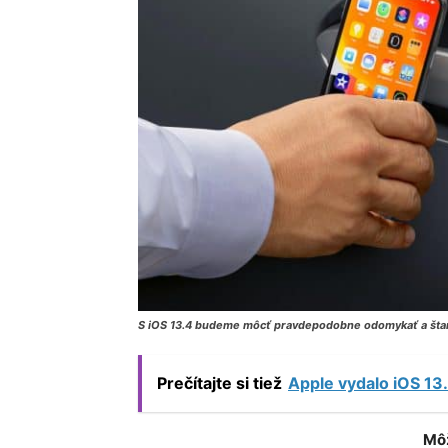
S iOS 13.4 budeme môcť pravdepodobne odomykať a štar
Prečítajte si tiež
Apple vydalo iOS 13.
Môž