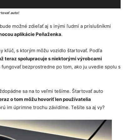
tovať auto!
 bude možné zdieľať aj s inými ľudmi a príslušníkmi
omocou aplikácie Peňaženka
.
ny kľúč, s ktorým môžu vozidlo štartovať. Podľa
už teraz spolupracuje s niektorými výrobcami
a fungovať bezprostredne po tom, ako ju uvedie spolu s
ždopádne sa na to veľmi tešíme. Štartovať auto
teraz o tom môžu hovoriť len používatelia
torú im úprimne trochu závidíme. Tešíte sa aj vy?