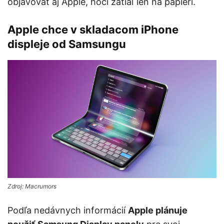
objavovať aj Apple, hoci zatiaľ len na papieri.
Apple chce v skladacom iPhone
displeje od Samsungu
Zdroj: Macrumors
Podľa nedávnych informácií
Apple plánuje