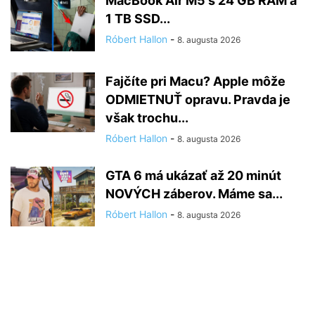
MacBook Air M5 s 24 GB RAM a
1 TB SSD...
Róbert Hallon
-
8. augusta 2026
Fajčíte pri Macu? Apple môže
ODMIETNUŤ opravu. Pravda je
však trochu...
Róbert Hallon
-
8. augusta 2026
GTA 6 má ukázať až 20 minút
NOVÝCH záberov. Máme sa...
Róbert Hallon
-
8. augusta 2026