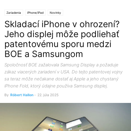
Zariadenia
iPhone/iPad
Novinky
Skladací iPhone v ohrození?
Jeho displej môže podliehať
patentovému sporu medzi
BOE a Samsungom
Spoločnosť BOE zažalovala Samsung Display a požaduje
zákaz viacerých zariadení v USA. Do tejto patentovej vojny
sa teraz môže nečakane dostať aj Apple a jeho chystaný
iPhone Fold, ktorý údajne používa Samsung displej.
By
Róbert Hallon
-
22. júla 2025