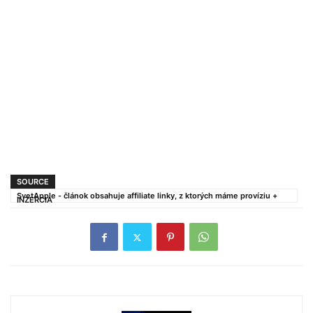
SOURCE
SvetApple - článok obsahuje affiliate linky, z ktorých máme províziu +
INZERCIA