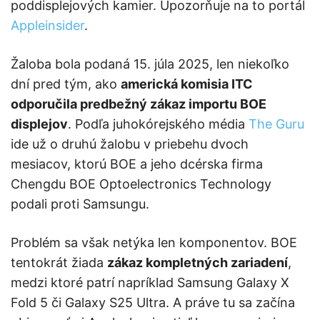
poddisplejových kamier. Upozorňuje na to portál
Appleinsider
.
Žaloba bola podaná 15. júla 2025, len niekoľko
dní pred tým, ako
americká komisia ITC
odporučila predbežný zákaz importu BOE
displejov
. Podľa juhokórejského média
The Guru
ide už o druhú žalobu v priebehu dvoch
mesiacov, ktorú BOE a jeho dcérska firma
Chengdu BOE Optoelectronics Technology
podali proti Samsungu.
Problém sa však netýka len komponentov. BOE
tentokrát žiada
zákaz kompletných zariadení
,
medzi ktoré patrí napríklad Samsung Galaxy X
Fold 5 či Galaxy S25 Ultra. A práve tu sa začína