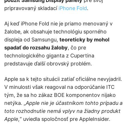
použiť Samsung Display panely
pre svoj
pripravovaný skladací
iPhone Fold
.
Aj keď iPhone Fold nie je priamo menovaný v
žalobe, ak obsahuje technológiu sporného
displeja od Samsungu,
teoreticky by mohol
spadať do rozsahu žaloby
, čo pre
technologického giganta z Cupertina
predstavuje ďalší obrovský problém.
Apple sa k tejto situácii zatiaľ oficiálne nevyjadril.
V minulosti však reagoval na odporúčanie ITC
tým, že sa ho zákaz BOE komponentov nijako
netýka. „
Apple nie je účastníkom tohto prípadu a
toto rozhodnutie nemá vplyv na žiadny produkt
Apple,
“ uviedla spoločnosť pre AppleInsider.