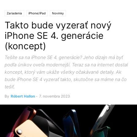
Zariadenia
iPhone/iPad
Novinky
Takto bude vyzerať nový
iPhone SE 4. generácie
(koncept)
Tešíte sa na iPhone SE 4. generácie? Jeho dizajn má byť
podľa únikov oveľa modernejší. Teraz sa na internet dostal
koncept, ktorý vám ukáže všetky očakávané detaily. Ak
bude iPhone SE 4 vyzerať takto, skutočne sa máme na čo
tešiť.
By
Róbert Hallon
-
7. novembra 2023