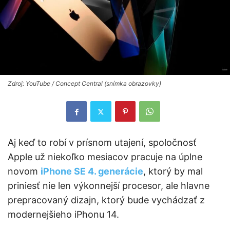
Zdroj: YouTube / Concept Central (snímka obrazovky)
Aj keď to robí v prísnom utajení, spoločnosť
Apple už niekoľko mesiacov pracuje na úplne
novom
iPhone SE 4. generácie
, ktorý by mal
priniesť nie len výkonnejší procesor, ale hlavne
prepracovaný dizajn, ktorý bude vychádzať z
modernejšieho iPhonu 14.