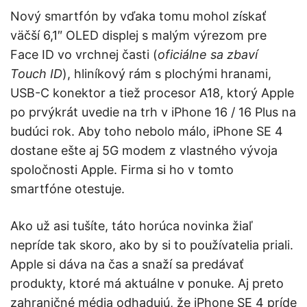
Nový smartfón by vďaka tomu mohol získať
väčší 6,1″ OLED displej s malým výrezom pre
Face ID vo vrchnej časti (
oficiálne sa zbaví
Touch ID
), hliníkový rám s plochými hranami,
USB-C konektor a tiež procesor A18, ktorý Apple
po prvýkrát uvedie na trh v iPhone 16 / 16 Plus na
budúci rok. Aby toho nebolo málo, iPhone SE 4
dostane ešte aj 5G modem z vlastného vývoja
spoločnosti Apple. Firma si ho v tomto
smartfóne otestuje.
Ako už asi tušíte, táto horúca novinka žiaľ
nepríde tak skoro, ako by si to používatelia priali.
Apple si dáva na čas a snaží sa predávať
produkty, ktoré má aktuálne v ponuke. Aj preto
zahraničné média odhadujú, že iPhone SE 4 príde