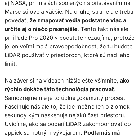
aj NASA, pri misiách spojených s pristávaním na
Marse sú oveľa väčšie. Na druhej strane ale treba
povedať,
že zmapovať vedia podstatne viac a
určite aj o niečo presnejšie
. Tento fakt nás ale
pri iPade Pro 2020 v podstate nezaujíma, pretože
je len veľmi malá pravdepodobnosť, že tu budete
LiDAR používať v priestoroch, ktoré sú nad jeho
limit.
Na záver si na videách nižšie ešte všimnite,
ako
rýchlo dokáže táto technológia pracovať.
Samozrejme nie je to úplne „okamžitý proces“.
Fascinuje nás ale to, že ide možno len o zlomok
sekundy kým naskenuje nejakú časť priestoru.
Uvidíme, ako sa podarí LiDAR zakomponovať do
appiek samotným vývojárom.
Podľa nás má