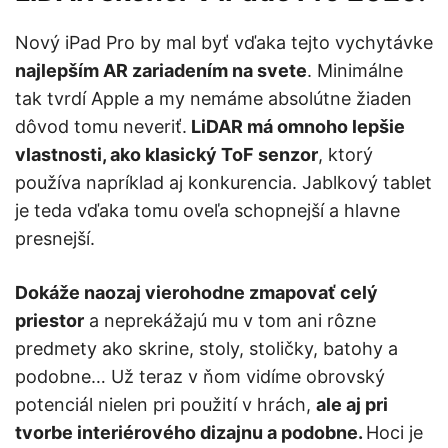
Nový iPad Pro by mal byť vďaka tejto vychytávke
najlepším AR zariadením na svete
. Minimálne
tak tvrdí Apple a my nemáme absolútne žiaden
dôvod tomu neveriť.
LiDAR má omnoho lepšie
vlastnosti, ako klasický ToF senzor
, ktorý
používa napríklad aj konkurencia. Jablkový tablet
je teda vďaka tomu oveľa schopnejší a hlavne
presnejší.
Dokáže naozaj vierohodne zmapovať celý
priestor
a neprekážajú mu v tom ani rôzne
predmety ako skrine, stoly, stoličky, batohy a
podobne… Už teraz v ňom vidíme obrovský
potenciál nielen pri použití v hrách,
ale aj pri
tvorbe interiérového dizajnu a podobne.
Hoci je