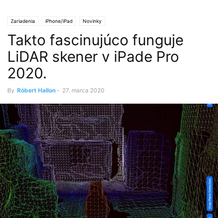
Zariadenia
iPhone/iPad
Novinky
Takto fascinujúco funguje
LiDAR skener v iPade Pro
2020.
By
Róbert Hallon
-
27. marca 2020