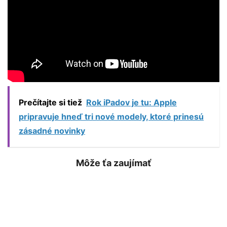
Prečítajte si tiež
Rok iPadov je tu: Apple
pripravuje hneď tri nové modely, ktoré prinesú
zásadné novinky
Môže ťa zaujímať