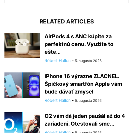
RELATED ARTICLES
AirPods 4 s ANC kúpite za
perfektnú cenu. Využite to
ešte...
Róbert Hallon
-
5. augusta 2026
iPhone 16 výrazne ZLACNEL.
Špičkový smartfón Apple vám
bude dávať zmysel
Róbert Hallon
-
5. augusta 2026
O2 vám dá jeden paušál až do 4
zariadení. Otestovali sme...
Róbert Hallon
-
5. augusta 2026