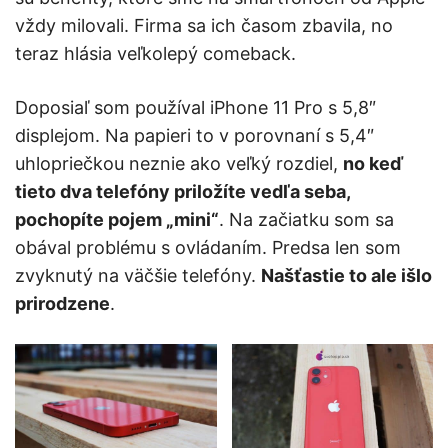
vždy milovali. Firma sa ich časom zbavila, no
teraz hlásia veľkolepý comeback.
Doposiaľ som používal iPhone 11 Pro s 5,8″
displejom. Na papieri to v porovnaní s 5,4″
uhlopriečkou neznie ako veľký rozdiel,
no keď
tieto dva telefóny priložíte vedľa seba,
pochopíte pojem „mini“
. Na začiatku som sa
obával problému s ovládaním. Predsa len som
zvyknutý na väčšie telefóny.
Našťastie to ale išlo
prirodzene
.