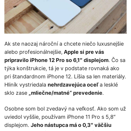
Ak ste naozaj nároční a chcete niečo luxusnejšie
alebo profesionálnejšie,
Apple si pre vás
pripravilo iPhone 12 Pro so 6,1″ displejom
. Čo sa
týka konštrukcie, tá je v podstate rovnaká ako
pri štandardnom iPhone 12. Líšia sa len materiály.
Hliník vystriedala
nehrdzavejúca oceľ
a lesklé
sklo zase
„mliečne/matné“ prevedenie
.
Osobne som bol zvedavý na veľkosť. Ako som už
uviedol vyššie, používam iPhone 11 Pro s 5,8″
displejom.
Jeho nástupca má o 0,3″ väčšiu