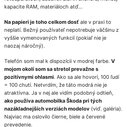
kapacite RAM, materiáloch atď…
Na papieri je toho celkom dosť
ale v praxi to
neplatí. Bežný používateľ nepotrebuje väčšinu z
vyššie vymenovaných funkcií (pokiaľ nie je
naozaj náročný).
Telefón som mal k dispozícii v modrej farbe.
V
mojom okolí som sa stretol prevažne s
pozitívnymi ohlasmi
. Ako sa ale hovorí, 100 ľudí
= 100 chutí. Netvrdím, že táto modrá nie je
atraktívna. Ja v nej ale vidím podobný odtieň,
ako používa automobilka Škoda pri tých
nazákladnejších verziách modelov
(viď. galéria).
Najviac ma oslovilo čierne, biele a červené
prevedenie.