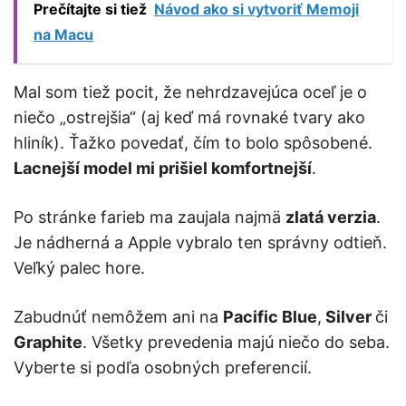
Prečítajte si tiež
Návod ako si vytvoriť Memoji
na Macu
Mal som tiež pocit, že nehrdzavejúca oceľ je o
niečo „ostrejšia“ (aj keď má rovnaké tvary ako
hliník). Ťažko povedať, čím to bolo spôsobené.
Lacnejší model mi prišiel komfortnejší
.
Po stránke farieb ma zaujala najmä
zlatá verzia
.
Je nádherná a Apple vybralo ten správny odtieň.
Veľký palec hore.
Zabudnúť nemôžem ani na
Pacific Blue
,
Silver
či
Graphite
. Všetky prevedenia majú niečo do seba.
Vyberte si podľa osobných preferencií.