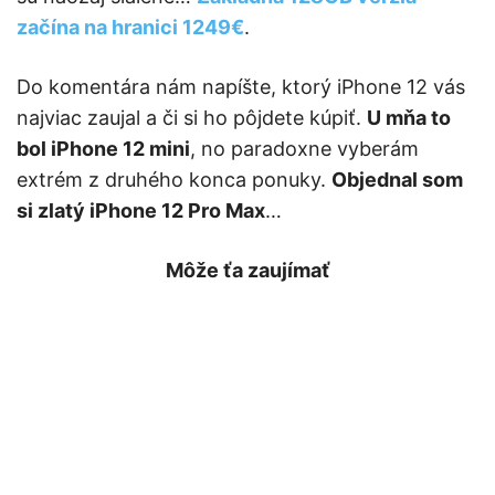
začína na hranici 1249€
.
Do komentára nám napíšte, ktorý iPhone 12 vás
najviac zaujal a či si ho pôjdete kúpiť.
U mňa to
bol iPhone 12 mini
, no paradoxne vyberám
extrém z druhého konca ponuky.
Objednal som
si zlatý iPhone 12 Pro Max
…
Môže ťa zaujímať