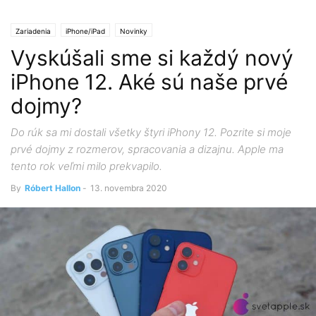
Zariadenia
iPhone/iPad
Novinky
Vyskúšali sme si každý nový
iPhone 12. Aké sú naše prvé
dojmy?
Do rúk sa mi dostali všetky štyri iPhony 12. Pozrite si moje
prvé dojmy z rozmerov, spracovania a dizajnu. Apple ma
tento rok veľmi milo prekvapilo.
By
Róbert Hallon
-
13. novembra 2020