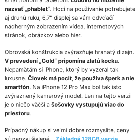
smartfónom a tabletom.
Ľudovo ho môžeme
nazvať „phablet“
. Hoci na používanie potrebujete
aj druhú ruku, 6,7″ displej sa vám odvďačí
nádherným zobrazením videa, internetových
stránok, obrázkov alebo hier.
Obrovská konštrukcia zvýrazňuje hranatý dizajn.
V prevedení „Gold“ pripomína zlatú kocku
.
Nepamätám si iPhone, ktorý by vyzeral tak
luxusne.
Človek má pocit, že používa šperk a nie
smartfón
. Na iPhone 12 Pro Max bol tak isto
zvýraznený kamerový model. Len na tejto verzii
je o niečo väčší a
šošovky vystupujú viac do
priestoru
.
Prípadný nákup si veľmi dobre rozmyslite, ceny
sú naozaj šialené…
Základná 128GB verzia