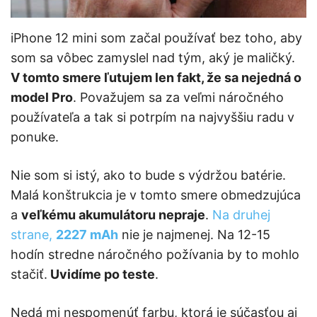
iPhone 12 mini som začal používať bez toho, aby
som sa vôbec zamyslel nad tým, aký je maličký.
V tomto smere ľutujem len fakt, že sa nejedná o
model Pro
. Považujem sa za veľmi náročného
používateľa a tak si potrpím na najvyššiu radu v
ponuke.
Nie som si istý, ako to bude s výdržou batérie.
Malá konštrukcia je v tomto smere obmedzujúca
a
veľkému akumulátoru nepraje
.
Na druhej
strane,
2227 mAh
nie je najmenej. Na 12-15
hodín stredne náročného požívania by to mohlo
stačiť.
Uvidíme po teste
.
Nedá mi nespomenúť farbu, ktorá je súčasťou aj