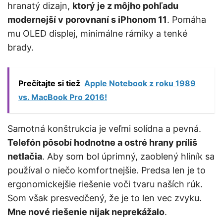
hranatý dizajn,
ktorý je z môjho pohľadu
modernejší v porovnaní s iPhonom 11
. Pomáha
mu OLED displej, minimálne rámiky a tenké
brady.
Prečítajte si tiež
Apple Notebook z roku 1989
vs. MacBook Pro 2016!
Samotná konštrukcia je veľmi solídna a pevná.
Telefón pôsobí hodnotne a ostré hrany príliš
netlačia
. Aby som bol úprimný, zaoblený hliník sa
používal o niečo komfortnejšie. Predsa len je to
ergonomickejšie riešenie voči tvaru naších rúk.
Som však presvedčený, že je to len vec zvyku.
Mne nové riešenie nijak neprekážalo
.