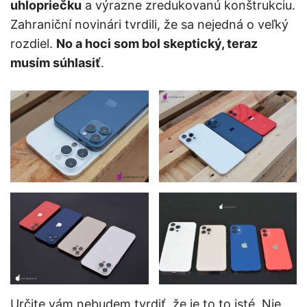
uhlopriečku
a výrazne zredukovanú konštrukciu.
Zahraniční novinári tvrdili, že sa nejedná o veľký
rozdiel.
No a hoci som bol skeptický, teraz
musím súhlasiť
.
Určite vám nebudem tvrdiť, že je to to isté. Nie