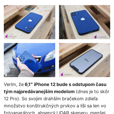
Verím, že
6,1″ iPhone 12 bude s odstupom času
tým najpredávanejším modelom
(dnes je to skôr
12 Pro). So svojim drahším bračekom zdieľa
množstvo konštrukčných prvkov a líši sa len vo
fotoaparátoch, absencii LiDAR skeneru, menšej