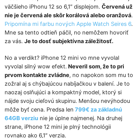
väčšieho iPhonu 12 so 6,1″ displejom.
Červená už
nie je červená ale skôr korálová alebo oranžová
.
Pripomína mi farbu nových Apple Watch Seires 6
.
Mne sa tento odtieň páčil, no nemôžem hovoriť
za vás.
Je to dosť subjektívna záležitosť.
No a verdikt? iPhone 12 mini vo mne vyvolal
vyvolal silný wow efekt.
Neveril som, že to pri
prvom kontakte zvládne
, no napokon som mu to
zožral aj s chýbajúcou nabíjačkou v balení. Je to
naozaj oslňujúci a kompaktný model, ktorý si
nájde svoju cieľovú skupinu. Menšou nevýhodou
môže byť cena. Predsa len
799€ za základnú
64GB verziu
nie je úplne najmenej. Na druhej
strane, iPhone 12 mini je plný technológii
rovnako ako 6,1″ verzia.