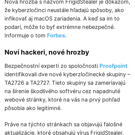
Nová hrozba s názvom FrigidStealer je dôkazom,
že kyberzločinci neustále hľadajú spôsoby, ako
infikovať aj macOS zariadenia. A keď sa im to
podarí, môže to byť extrémne nebezpečné.
Informuje o tom
Forbes
.
Noví hackeri, nové hrozby
Bezpečnostní experti zo spoločnosti
Proofpoint
identifikovali dve nové kyberzločinecké skupiny –
TA2726 a TA2727. Tieto skupiny sa zameriavajú
na šírenie škodlivého softvéru cez napadnuté
webové stránky, ktoré na vás na prvý pohľad
pôsobia ako legitimné.
Práve na týchto stránkach sa objavujú falošné
aktualizácie, ktoré obsahujú vírus FrigidStealer.