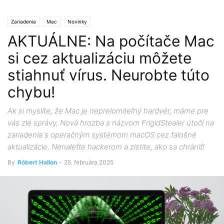
Zariadenia
Mac
Novinky
AKTUÁLNE: Na počítače Mac
si cez aktualizáciu môžete
stiahnuť vírus. Neurobte túto
chybu!
Ak si myslíte, že Mac je neprelomiteľný hardvér, máme pre
vás zlé správy. Nová hrozba s názvom FrigidStealer útočí na
zariadenia s operačným systémom macOS cez falošné
aktualizácie. Nenaleťte hackerom a zistite, ako sa chrániť!
By
Róbert Hallon
-
25. februára 2025