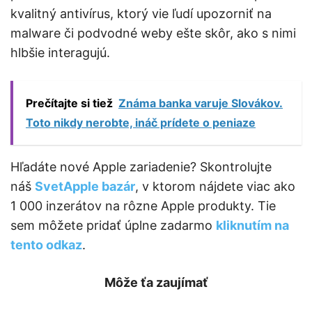
kvalitný antivírus, ktorý vie ľudí upozorniť na
malware či podvodné weby ešte skôr, ako s nimi
hlbšie interagujú.
Prečítajte si tiež
Známa banka varuje Slovákov.
Toto nikdy nerobte, ináč prídete o peniaze
Hľadáte nové Apple zariadenie? Skontrolujte
náš
SvetApple bazár
, v ktorom nájdete viac ako
1 000 inzerátov na rôzne Apple produkty. Tie
sem môžete pridať úplne zadarmo
kliknutím na
tento odkaz
.
Môže ťa zaujímať