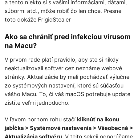
a tento niekto si s vašimi informáciami, dátami,
súbormi atď., môže robiť čo len chce. Presne
toto dokáže FrigidStealer
Ako sa chrániť pred infekciou vírusom
na Macu?
V prvom rade platí pravidlo, aby ste si nikdy
neaktualizovali softvér cez neznáme webové
stránky. Aktualizácie by mali pochádzať výlučne
zo systémových nastavení, ktoré sú súčasťou
vášho Macu. To, či váš macOS potrebuje update
zistíte veľmi jednoducho.
V ľavom hornom rohu stačí
kliknúť na ikonu
jabĺčka > Systémové nastavenia > Všeobecné >
Aktualizácia softvéru
. V tejto sekcii odporúčame