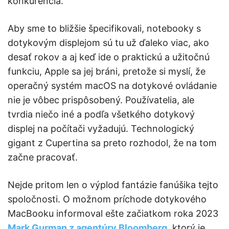
konkurencia.
Aby sme to bližšie špecifikovali, notebooky s
dotykovým displejom sú tu už ďaleko viac, ako
desať rokov a aj keď ide o praktickú a užitočnú
funkciu, Apple sa jej bráni, pretože si myslí, že
operačný systém macOS na dotykové ovládanie
nie je vôbec prispôsobený. Používatelia, ale
tvrdia niečo iné a podľa všetkého dotykový
displej na počítači vyžadujú. Technologický
gigant z Cupertina sa preto rozhodol, že na tom
začne pracovať.
Nejde pritom len o výplod fantázie fanúšika tejto
spoločnosti. O možnom príchode dotykového
MacBooku informoval ešte začiatkom roka 2023
Mark Gurman z agentúry Bloomberg
, ktorý je