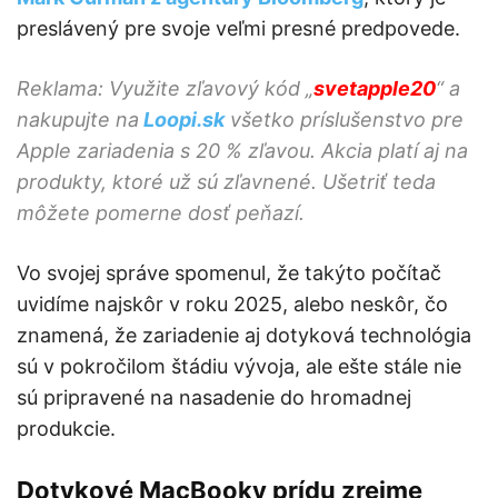
preslávený pre svoje veľmi presné predpovede.
Reklama: Využite zľavový kód „
svetapple20
“ a
nakupujte na
Loopi.sk
všetko príslušenstvo pre
Apple zariadenia s 20 % zľavou. Akcia platí aj na
produkty, ktoré už sú zľavnené. Ušetriť teda
môžete pomerne dosť peňazí.
Vo svojej správe spomenul, že takýto počítač
uvidíme najskôr v roku 2025, alebo neskôr, čo
znamená, že zariadenie aj dotyková technológia
sú v pokročilom štádiu vývoja, ale ešte stále nie
sú pripravené na nasadenie do hromadnej
produkcie.
Dotykové MacBooky prídu zrejme