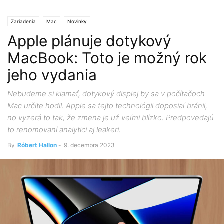
Zariadenia
Mac
Novinky
Apple plánuje dotykový
MacBook: Toto je možný rok
jeho vydania
Nebudeme si klamať, dotykový displej by sa v počítačoch
Mac určite hodil. Apple sa tejto technológii doposiaľ bránil,
no vyzerá to tak, že zmena je už veľmi blízko. Predpovedajú
to renomovaní analytici aj leakeri.
By
Róbert Hallon
-
9. decembra 2023