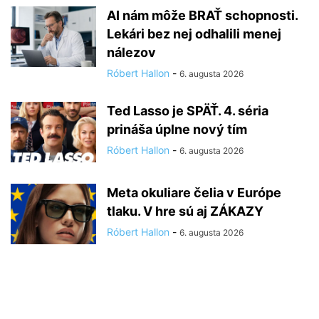
AI nám môže BRAŤ schopnosti.
Lekári bez nej odhalili menej
nálezov
Róbert Hallon
-
6. augusta 2026
Ted Lasso je SPÄŤ. 4. séria
prináša úplne nový tím
Róbert Hallon
-
6. augusta 2026
Meta okuliare čelia v Európe
tlaku. V hre sú aj ZÁKAZY
Róbert Hallon
-
6. augusta 2026