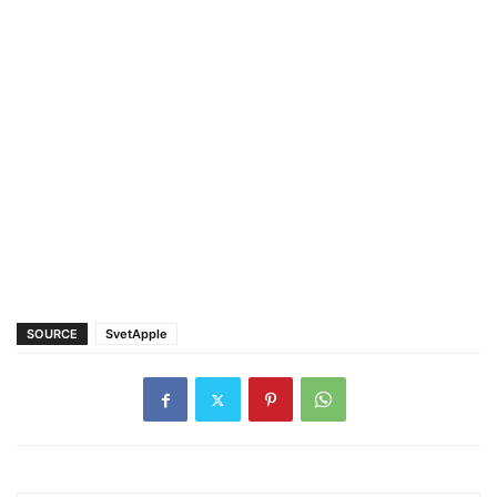
SOURCE
SvetApple