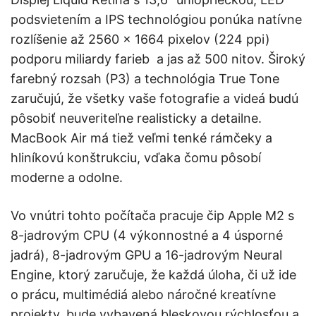
podsvietením a IPS technológiou ponúka natívne
rozlíšenie až 2560 x 1664 pixelov (224 ppi)
podporu miliardy farieb a jas až 500 nitov. Široký
farebný rozsah (P3) a technológia True Tone
zaručujú, že všetky vaše fotografie a videá budú
pôsobiť neuveriteľne realisticky a detailne.
MacBook Air má tiež veľmi tenké rámčeky a
hliníkovú konštrukciu, vďaka čomu pôsobí
moderne a odolne.
Vo vnútri tohto počítača pracuje čip Apple M2 s
8-jadrovým CPU (4 výkonnostné a 4 úsporné
jadrá), 8-jadrovým GPU a 16-jadrovým Neural
Engine, ktorý zaručuje, že každá úloha, či už ide
o prácu, multimédiá alebo náročné kreatívne
projekty, bude vybavená bleskovou rýchlosťou a