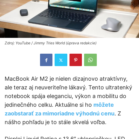
Zdroj: YouTube / Jimmy Tries World (úprava redakcie)
MacBook Air M2 je nielen dizajnovo atraktívny,
ale teraz aj neuveriteľne lákavý. Tento ultratenký
notebook spája eleganciu, výkon a mobilitu do
jedinečného celku. Aktuálne si ho
môžete
zaobstarať za mimoriadne výhodnú cenu
. Z
nášho pohľadu je to stále skvelá voľba.
Displej Liquid Retina s 13,6″ uhlopriečkou, LED