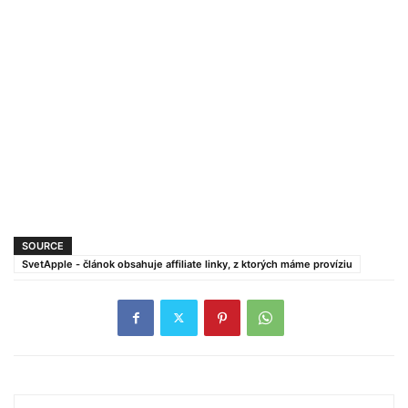
SOURCE
SvetApple - článok obsahuje affiliate linky, z ktorých máme províziu