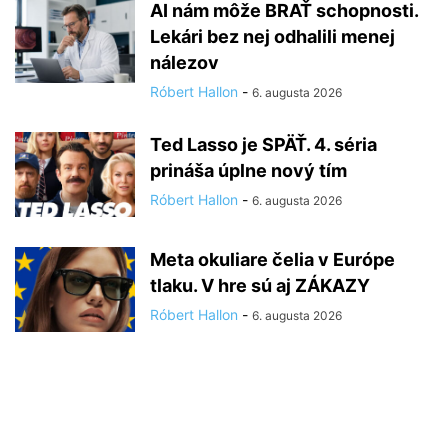
AI nám môže BRAŤ schopnosti.
Lekári bez nej odhalili menej
nálezov
Róbert Hallon
-
6. augusta 2026
Ted Lasso je SPÄŤ. 4. séria
prináša úplne nový tím
Róbert Hallon
-
6. augusta 2026
Meta okuliare čelia v Európe
tlaku. V hre sú aj ZÁKAZY
Róbert Hallon
-
6. augusta 2026