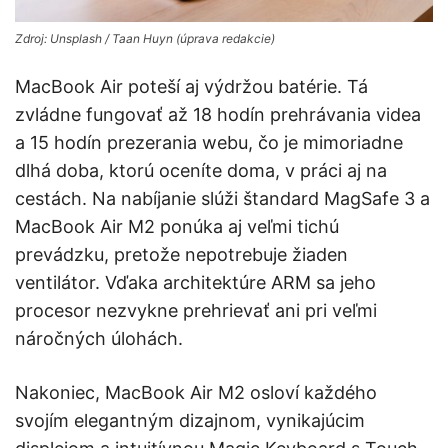
Zdroj: Unsplash / Taan Huyn (úprava redakcie)
MacBook Air poteší aj výdržou batérie. Tá
zvládne fungovať až 18 hodín prehrávania videa
a 15 hodín prezerania webu, čo je mimoriadne
dlhá doba, ktorú oceníte doma, v práci aj na
cestách. Na nabíjanie slúži štandard MagSafe 3 a
MacBook Air M2 ponúka aj veľmi tichú
prevádzku, pretože nepotrebuje žiaden
ventilátor. Vďaka architektúre ARM sa jeho
procesor nezvykne prehrievať ani pri veľmi
náročných úlohách.
Nakoniec, MacBook Air M2 osloví každého
svojím elegantným dizajnom, vynikajúcim