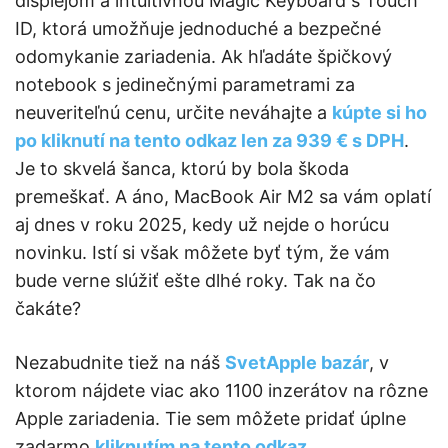
displejom a intuitívnou Magic Keyboard s Touch
ID, ktorá umožňuje jednoduché a bezpečné
odomykanie zariadenia. Ak hľadáte špičkový
notebook s jedinečnými parametrami za
neuveriteľnú cenu, určite neváhajte a
kúpte si ho
po kliknutí na tento odkaz len za 939 € s DPH
.
Je to skvelá šanca, ktorú by bola škoda
premeškať. A áno, MacBook Air M2 sa vám oplatí
aj dnes v roku 2025, kedy už nejde o horúcu
novinku. Istí si však môžete byť tým, že vám
bude verne slúžiť ešte dlhé roky. Tak na čo
čakáte?
Nezabudnite tiež na náš
SvetApple bazár
, v
ktorom nájdete viac ako 1100 inzerátov na rôzne
Apple zariadenia. Tie sem môžete pridať úplne
zadarmo
kliknutím na tento odkaz
.