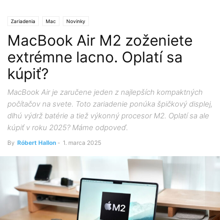
Zariadenia
Mac
Novinky
MacBook Air M2 zoženiete
extrémne lacno. Oplatí sa
kúpiť?
MacBook Air je zaručene jeden z najlepších kompaktných
počítačov na svete. Toto zariadenie ponúka špičkový displej,
dlhú výdrž batérie a tiež výkonný procesor M2. Oplatí sa ale
kúpiť v roku 2025? Máme odpoveď.
By
Róbert Hallon
-
1. marca 2025