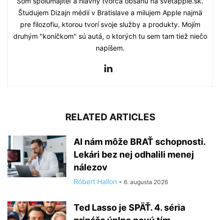
Som spolumajiteľ a hlavný tvorca obsahu na svetapple.sk.
Študujem Dizajn médií v Bratislave a milujem Apple najmä
pre filozofiu, ktorou tvorí svoje služby a produkty. Mojím
druhým "koníčkom" sú autá, o ktorých tu sem tam tiež niečo
napíšem.
RELATED ARTICLES
AI nám môže BRAŤ schopnosti.
Lekári bez nej odhalili menej
nálezov
Róbert Hallon
-
6. augusta 2026
Ted Lasso je SPÄŤ. 4. séria