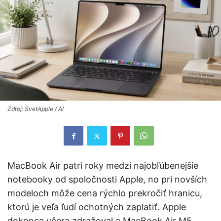
Zdroj: SvetApple / AI
MacBook Air patrí roky medzi najobľúbenejšie
notebooky od spoločnosti Apple, no pri novších
modeloch môže cena rýchlo prekročiť hranicu,
ktorú je veľa ľudí ochotných zaplatiť. Apple
dokonca včera zdražoval a MacBook Air M5