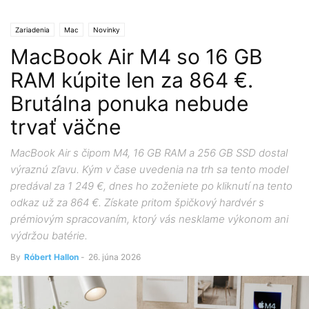
Zariadenia
Mac
Novinky
MacBook Air M4 so 16 GB
RAM kúpite len za 864 €.
Brutálna ponuka nebude
trvať väčne
MacBook Air s čipom M4, 16 GB RAM a 256 GB SSD dostal
výraznú zľavu. Kým v čase uvedenia na trh sa tento model
predával za 1 249 €, dnes ho zoženiete po kliknutí na tento
odkaz už za 864 €. Získate pritom špičkový hardvér s
prémiovým spracovaním, ktorý vás nesklame výkonom ani
výdržou batérie.
By
Róbert Hallon
-
26. júna 2026