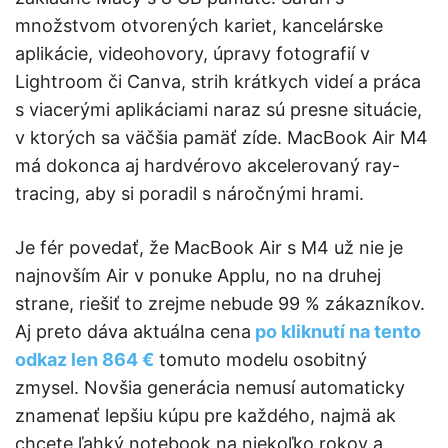
množstvom otvorených kariet, kancelárske
aplikácie, videohovory, úpravy fotografií v
Lightroom či Canva, strih krátkych videí a práca
s viacerými aplikáciami naraz sú presne situácie,
v ktorých sa väčšia pamäť zíde. MacBook Air M4
má dokonca aj hardvérovo akcelerovaný ray-
tracing, aby si poradil s náročnými hrami.
Je fér povedať, že MacBook Air s M4 už nie je
najnovším Air v ponuke Applu, no na druhej
strane, riešiť to zrejme nebude 99 % zákazníkov.
Aj preto dáva aktuálna cena
po kliknutí na tento
odkaz len 864 €
tomuto modelu osobitný
zmysel. Novšia generácia nemusí automaticky
znamenať lepšiu kúpu pre každého, najmä ak
chcete ľahký notebook na niekoľko rokov a