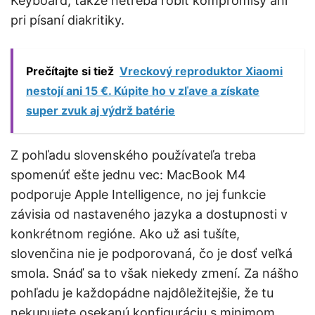
Keyboard, takže netreba robiť kompromisy ani
pri písaní diakritiky.
Prečítajte si tiež
Vreckový reproduktor Xiaomi
nestojí ani 15 €. Kúpite ho v zľave a získate
super zvuk aj výdrž batérie
Z pohľadu slovenského používateľa treba
spomenúť ešte jednu vec: MacBook M4
podporuje Apple Intelligence, no jej funkcie
závisia od nastaveného jazyka a dostupnosti v
konkrétnom regióne. Ako už asi tušíte,
slovenčina nie je podporovaná, čo je dosť veľká
smola. Snáď sa to však niekedy zmení. Za nášho
pohľadu je každopádne najdôležitejšie, že tu
nekupujete osekanú konfiguráciu s minimom