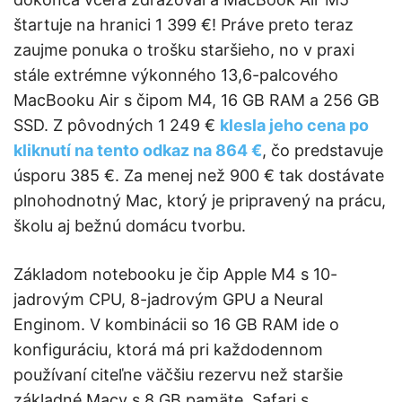
štartuje na hranici 1 399 €! Práve preto teraz
zaujme ponuka o trošku staršieho, no v praxi
stále extrémne výkonného 13,6-palcového
MacBooku Air s čipom M4, 16 GB RAM a 256 GB
SSD. Z pôvodných 1 249 €
klesla jeho cena po
kliknutí na tento odkaz na 864 €
, čo predstavuje
úsporu 385 €. Za menej než 900 € tak dostávate
plnohodnotný Mac, ktorý je pripravený na prácu,
školu aj bežnú domácu tvorbu.
Základom notebooku je čip Apple M4 s 10-
jadrovým CPU, 8-jadrovým GPU a Neural
Enginom. V kombinácii so 16 GB RAM ide o
konfiguráciu, ktorá má pri každodennom
používaní citeľne väčšiu rezervu než staršie
základné Macy s 8 GB pamäte. Safari s