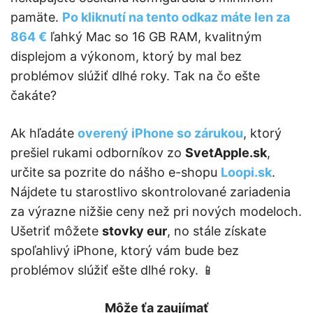
pamäte.
Po kliknutí na tento odkaz máte len za
864 €
ľahký Mac so 16 GB RAM, kvalitným
displejom a výkonom, ktorý by mal bez
problémov slúžiť dlhé roky. Tak na čo ešte
čakáte?
Ak hľadáte
overený iPhone so zárukou
, ktorý
prešiel rukami odborníkov zo
SvetApple.sk
,
určite sa pozrite do nášho e-shopu
Loopi.sk
.
Nájdete tu starostlivo skontrolované zariadenia
za výrazne nižšie ceny než pri nových modeloch.
Ušetriť môžete
stovky eur
, no stále získate
spoľahlivý iPhone, ktorý vám bude bez
problémov slúžiť ešte dlhé roky. 📱
Môže ťa zaujímať