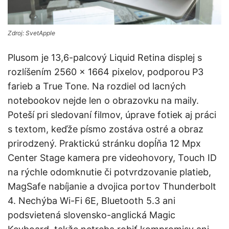
Zdroj: SvetApple
Plusom je 13,6-palcový Liquid Retina displej s
rozlíšením 2560 × 1664 pixelov, podporou P3
farieb a True Tone. Na rozdiel od lacných
notebookov nejde len o obrazovku na maily.
Poteší pri sledovaní filmov, úprave fotiek aj práci
s textom, keďže písmo zostáva ostré a obraz
prirodzený. Praktickú stránku dopĺňa 12 Mpx
Center Stage kamera pre videohovory, Touch ID
na rýchle odomknutie či potvrdzovanie platieb,
MagSafe nabíjanie a dvojica portov Thunderbolt
4. Nechýba Wi-Fi 6E, Bluetooth 5.3 ani
podsvietená slovensko-anglická Magic