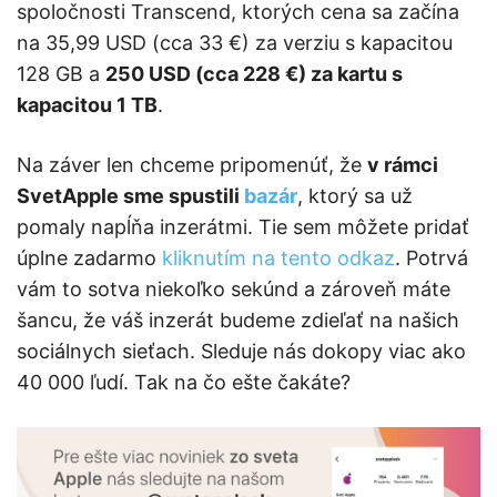
spoločnosti Transcend, ktorých cena sa začína
na 35,99 USD (cca 33 €) za verziu s kapacitou
128 GB a
250 USD (cca 228 €) za kartu s
kapacitou 1 TB
.
Na záver len chceme pripomenúť, že
v rámci
SvetApple sme spustili
bazár
, ktorý sa už
pomaly napĺňa inzerátmi. Tie sem môžete pridať
úplne zadarmo
kliknutím na tento odkaz
. Potrvá
vám to sotva niekoľko sekúnd a zároveň máte
šancu, že váš inzerát budeme zdieľať na našich
sociálnych sieťach. Sleduje nás dokopy viac ako
40 000 ľudí. Tak na čo ešte čakáte?