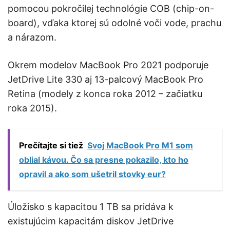
pomocou pokročilej technológie COB (chip-on-
board), vďaka ktorej sú odolné voči vode, prachu
a nárazom.
Okrem modelov MacBook Pro 2021 podporuje
JetDrive Lite 330 aj 13-palcový MacBook Pro
Retina (modely z konca roka 2012 – začiatku
roka 2015).
Prečítajte si tiež
Svoj MacBook Pro M1 som
oblial kávou. Čo sa presne pokazilo, kto ho
opravil a ako som ušetril stovky eur?
Úložisko s kapacitou 1 TB sa pridáva k
existujúcim kapacitám diskov JetDrive