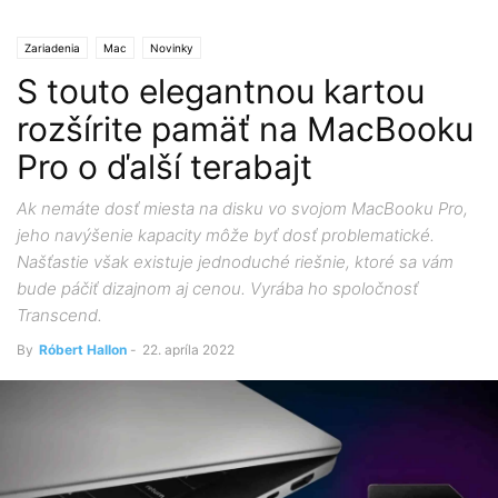
Zariadenia
Mac
Novinky
S touto elegantnou kartou
rozšírite pamäť na MacBooku
Pro o ďalší terabajt
Ak nemáte dosť miesta na disku vo svojom MacBooku Pro,
jeho navýšenie kapacity môže byť dosť problematické.
Našťastie však existuje jednoduché riešnie, ktoré sa vám
bude páčiť dizajnom aj cenou. Vyrába ho spoločnosť
Transcend.
By
Róbert Hallon
-
22. apríla 2022