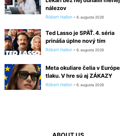
Lekári bez nej odhalili menej
nálezov
Róbert Hallon
-
6. augusta 2026
Ted Lasso je SPÄŤ. 4. séria
prináša úplne nový tím
Róbert Hallon
-
6. augusta 2026
Meta okuliare čelia v Európe
tlaku. V hre sú aj ZÁKAZY
Róbert Hallon
-
6. augusta 2026
ABOUT US