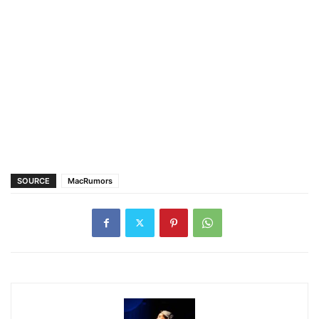
SOURCE
MacRumors