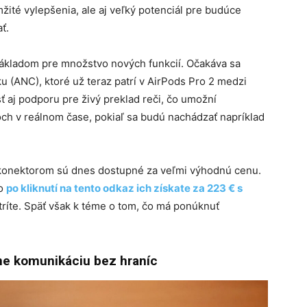
žité vylepšenia, ale aj veľký potenciál pre budúce
ať.
základom pre množstvo nových funkcií.
Očakáva sa
u (ANC), ktoré už teraz patrí v AirPods Pro 2 medzi
ť aj podporu pre živý preklad reči, čo umožní
ch v reálnom čase, pokiaľ sa budú nachádzať napríklad
 konektorom sú dnes dostupné za veľmi výhodnú cenu.
no
po kliknutí na tento odkaz ich získate za 223 € s
ríte. Späť však k téme o tom, čo má ponúknuť
kne komunikáciu bez hraníc