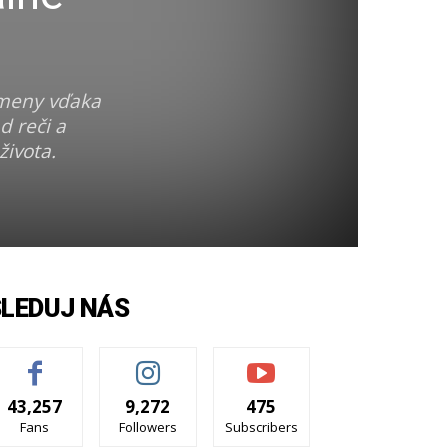
zmeny vďaka
d reči a
ivota.​
SLEDUJ NÁS
43,257
9,272
475
Fans
Followers
Subscribers