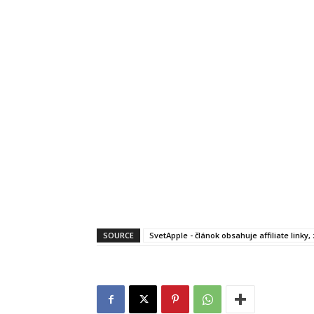
SOURCE
SvetApple - článok obsahuje affiliate linky