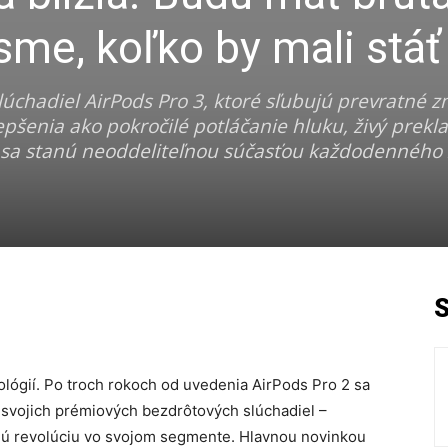
i sme, koľko by mali stáť
lúchadiel AirPods Pro 3, ktoré sľubujú prevratné 
šenia ako pokročilé potláčanie hluku, živý prekla
á sa stanú neoddeliteľnou súčasťou každodenného ž
lógií.
Po troch rokoch od uvedenia AirPods Pro 2 sa
e svojich prémiových bezdrôtových slúchadiel –
lú revolúciu vo svojom segmente.
Hlavnou novinkou