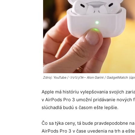
Zdroj: YouTube / אלון גרעיני – Alon Garini / GadgetM
Apple má históriu vylepšovania svojich zari
v AirPods Pro 3 umožní pridávanie nových f
slúchadlá budú s časom ešte lepšie.
Čo sa týka ceny, tá bude pravdepodobne na 
AirPods Pro 3 v čase uvedenia na trh a ešte