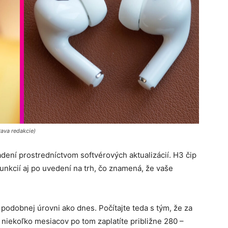
atch (úprava redakcie)
adení prostredníctvom softvérových aktualizácií.
H3 čip
unkcií aj po uvedení na trh, čo znamená, že vaše
podobnej úrovni ako dnes. Počítajte teda s tým, že za
 niekoľko mesiacov po tom zaplatíte približne 280 –