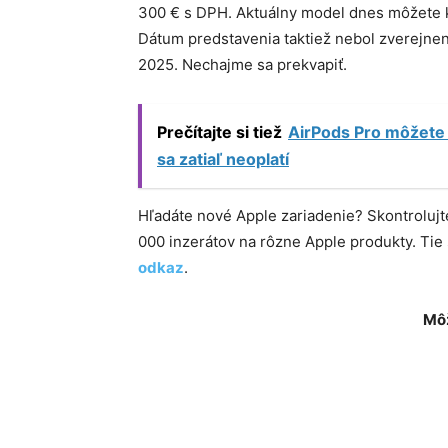
300 € s DPH. Aktuálny model dnes môžete 
Dátum predstavenia taktiež nebol zverejnen
2025. Nechajme sa prekvapiť.
Prečítajte si tiež
AirPods Pro môžete 
sa zatiaľ neoplatí
Hľadáte nové Apple zariadenie? Skontroluj
000 inzerátov na rôzne Apple produkty. Ti
odkaz
.
Môž