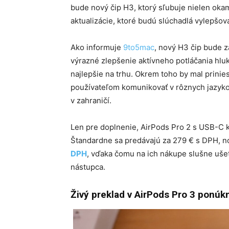
bude nový čip H3, ktorý sľubuje nielen okam
aktualizácie, ktoré budú slúchadlá vylepšov
Ako informuje
9to5mac
, nový H3 čip bude 
výrazné zlepšenie aktívneho potláčania hluk
najlepšie na trhu.
Okrem toho by mal prinies
používateľom komunikovať v rôznych jazyko
v zahraničí.
Len pre doplnenie, AirPods Pro 2 s USB-C
Štandardne sa predávajú za 279 € s DPH, 
DPH
, vďaka čomu na ich nákupe slušne ušet
nástupca.
Živý preklad v AirPods Pro 3 ponú