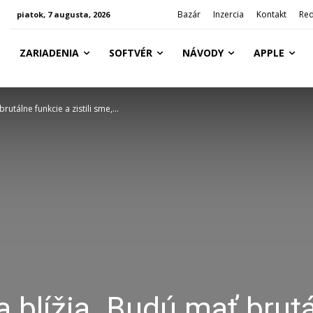
Bazár
Inzercia
Kontakt
Red
piatok, 7 augusta, 2026
ZARIADENIA
SOFTVÉR
NÁVODY
APPLE
utálne funkcie a zistili sme,...
a blížia. Budú mať brut