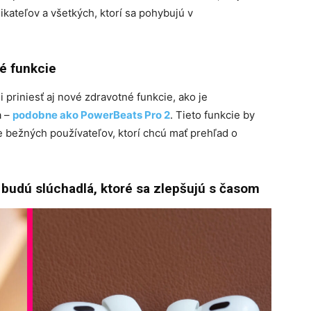
kateľov a všetkých, ktorí sa pohybujú v
é funkcie
 priniesť aj nové zdravotné funkcie, ako je
a –
podobne ako PowerBeats Pro 2
.
Tieto funkcie by
re bežných používateľov, ktorí chcú mať prehľad o
 budú slúchadlá, ktoré sa zlepšujú s časom