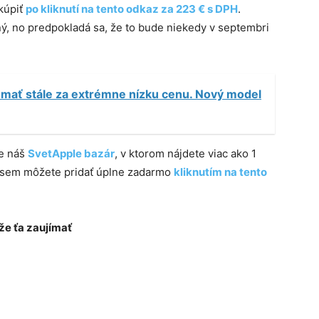
kúpiť
po kliknutí na tento odkaz za 223 € s DPH
.
ý, no predpokladá sa, že to bude niekedy v septembri
mať stále za extrémne nízku cenu. Nový model
te náš
SvetApple bazár
, v ktorom nájdete viac ako 1
e sem môžete pridať úplne zadarmo
kliknutím na tento
e ťa zaujímať