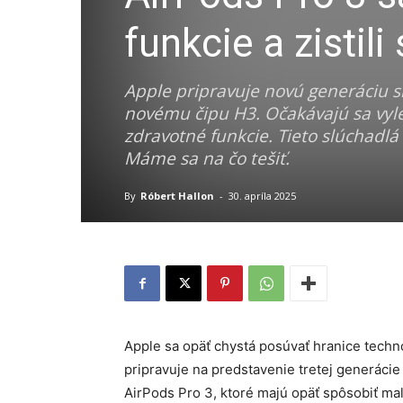
funkcie a zistil
Apple pripravuje novú generáciu s
novému čipu H3. Očakávajú sa vylep
zdravotné funkcie. Tieto slúchadl
Máme sa na čo tešiť.
By
Róbert Hallon
-
30. apríla 2025
Apple sa opäť chystá posúvať hranice techno
pripravuje na predstavenie tretej generáci
AirPods Pro 3, ktoré majú opäť spôsobiť ma