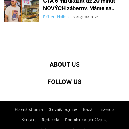
GTA 6 má ukázať až 20 minút
NOVÝCH záberov. Máme sa...
Róbert Hallon
-
8. augusta 2026
ABOUT US
FOLLOW US
Hlavná stránka
Slovník pojmov
Bazár
Inzercia
Kontakt
Redakcia
Podmienky používania