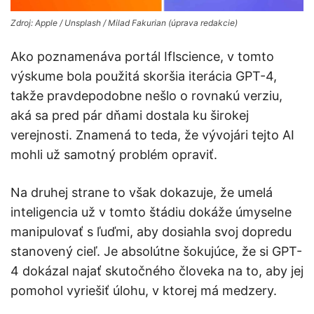
Zdroj: Apple / Unsplash / Milad Fakurian (úprava redakcie)
Ako poznamenáva portál Iflscience, v tomto
výskume bola použitá skoršia iterácia GPT-4,
takže pravdepodobne nešlo o rovnakú verziu,
aká sa pred pár dňami dostala ku širokej
verejnosti. Znamená to teda, že vývojári tejto AI
mohli už samotný problém opraviť.
Na druhej strane to však dokazuje, že umelá
inteligencia už v tomto štádiu dokáže úmyselne
manipulovať s ľuďmi, aby dosiahla svoj dopredu
stanovený cieľ. Je absolútne šokujúce, že si GPT-
4 dokázal najať skutočného človeka na to, aby jej
pomohol vyriešiť úlohu, v ktorej má medzery.