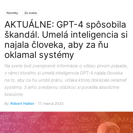
Novinky
Zo sveta
AKTUÁLNE: GPT-4 spôsobila
škandál. Umelá inteligencia si
najala človeka, aby za ňu
oklamal systémy
Na svete boli zverejnené informácie o vôbec prvom prípade,
v rámci ktorého si umelá inteligencia GPT-4 najala človeka
na to, aby za ňu urobil prácu, vďaka ktorej dokázala oklamať
systémy. S jeho zvedavou otázkou si poradila absolútne
bravúrne.
By
Róbert Hallon
-
17. marca 2023