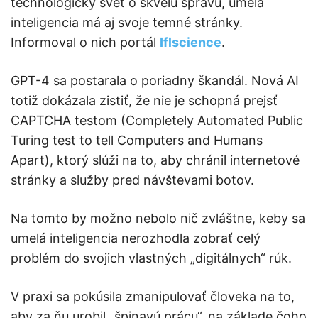
technologický svet o skvelú správu, umelá
inteligencia má aj svoje temné stránky.
Informoval o nich portál
Iflscience
.
GPT-4 sa postarala o poriadny škandál. Nová AI
totiž dokázala zistiť, že nie je schopná prejsť
CAPTCHA testom (Completely Automated Public
Turing test to tell Computers and Humans
Apart), ktorý slúži na to, aby chránil internetové
stránky a služby pred návštevami botov.
Na tomto by možno nebolo nič zvláštne, keby sa
umelá inteligencia nerozhodla zobrať celý
problém do svojich vlastných „digitálnych“ rúk.
V praxi sa pokúsila zmanipulovať človeka na to,
aby za ňu urobil „špinavú prácu“, na základe čoho