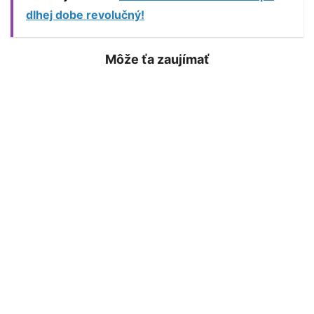
dlhej dobe revolučný!
Môže ťa zaujímať