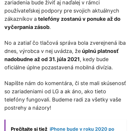
zariadenia bude živiť aj naďalej v rámci
používateľskej podpory pre svojich aktuálnych
zákazníkov a
telefóny zostanú v ponuke až do
vyčerpania zásob
.
No a zatiaľ čo tlačová správa bola zverejnená iba
dnes, výrobca v nej uvádza, že
úplnú platnosť
nadobudne až od 31. júla 2021
, kedy bude
oficiálne úplne pozastavená mobilná divízia.
Napíšte nám do komentára, či ste mali skúsenosť
so zariadeniami od LG a ak áno, ako tieto
telefóny fungovali. Budeme radi za všetky vaše
postrehy a názory!
Prečítajte si tiež
iPhone bude v roku 2020 po