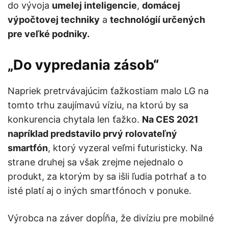
do vývoja
umelej inteligencie
,
domácej
výpočtovej techniky
a
technológií určených
pre veľké podniky.
„Do vypredania zásob“
Napriek pretrvávajúcim ťažkostiam malo LG na
tomto trhu zaujímavú víziu, na ktorú by sa
konkurencia chytala len ťažko.
Na CES 2021
napríklad predstavilo prvý rolovateľný
smartfón
, ktorý vyzeral veľmi futuristicky. Na
strane druhej sa však zrejme nejednalo o
produkt, za ktorým by sa išli ľudia potrhať a to
isté platí aj o iných smartfónoch v ponuke.
Výrobca na záver dopĺňa, že divíziu pre mobilné