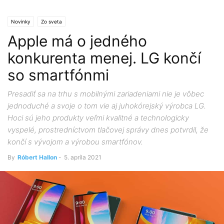
Novinky
Zo sveta
Apple má o jedného
konkurenta menej. LG končí
so smartfónmi
Presadiť sa na trhu s mobilnými zariadeniami nie je vôbec
jednoduché a svoje o tom vie aj juhokórejský výrobca LG.
Hoci sú jeho produkty veľmi kvalitné a technologicky
vyspelé, prostredníctvom tlačovej správy dnes potvrdil, že
končí s vývojom a výrobou smartfónov.
By
Róbert Hallon
-
5. apríla 2021