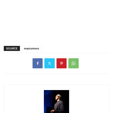
SOURCE
macrumors