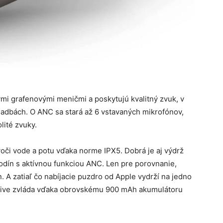
 grafenovými meničmi a poskytujú kvalitný zvuk, v
kladbách. O ANC sa stará až 6 vstavaných mikrofónov,
lité zvuky.
či vode a potu vďaka norme IPX5. Dobrá je aj výdrž
hodín s aktívnou funkciou ANC. Len pre porovnanie,
. A zatiaľ čo nabíjacie puzdro od Apple vydrží na jedno
eative zvláda vďaka obrovskému 900 mAh akumulátoru