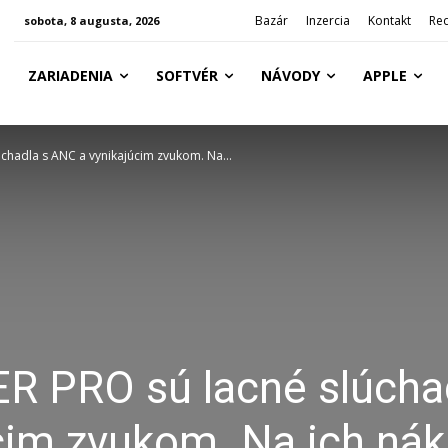
Bazár
Inzercia
Kontakt
Re
sobota, 8 augusta, 2026
ZARIADENIA
SOFTVÉR
NÁVODY
APPLE
chadla s ANC a vynikajúcim zvukom. Na...
R PRO sú lacné slúcha
cim zvukom. Na ich ná