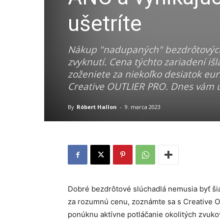
ušetríte
Nákup "nadupaných" bezdrôtových 
zvyknutí. Cena týchto zariadení iš
zoženiete za niekoľko desiatok e
Creative OUTLIER PRO. Dnes vám uk
By
Róbert Hallon
-
9. marca 2023
Dobré bezdrôtové slúchadlá nemusia byť šia
za rozumnú cenu, zoznámte sa s Creative 
ponúknu aktívne potláčanie okolitých zvuk