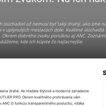
slúchadiel už nemusí byť taký drahý, ako sme na
la v uplynulých mesiacoch dole. Kvalitné slúchadlá
ur. Okrem dobrého zvuku ponúknu aj ANC. Zoznámt
ážeme, kde ich kúpite čo najlacnejšie.
lene drahé. Ak hľadáte štýlové a moderné zariadenie
OUTLIER PRO. Okrem kvalitného prehrávania vám
ov ANC či funkciu transparentného posluchu, vďaka