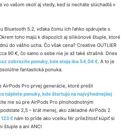
e vo vašom okolí aj vtedy, keď si necháte slúchadlá v
 Bluetooth 5.2, vďaka čomu ich ľahko spárujete s
rem toho majú k dispozícii aj silikónové štuple, ktoré
adnú do vášho ucha. Čo však cena? Creative OUTLIER
cca 90 €, čo samo o sebe nie je až také strašné. Dnes
dkaz zobrazíte ponuky, kde stoja iba 54,04 €
. A to je
bsolútne fantastická ponuka.
ie AirPods Pro prvej generácie, ktoré prešli
e nájdete ponuky, kde štartujú na najvýhodnejšej
čite nie sú pre AirPods Pro plnohodnotným
podstate 2,5 – krát menej, ako základné AirPods 2
 123 €
nám to príde ako vcelku fér príležitosť kúpiť si
i štuple a ani ANC!