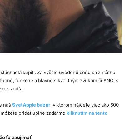
o slúchadlá kúpili. Za vyššie uvedenú cenu sa z nášho
stupné, funkčné a hlavne s kvalitným zvukom či ANC, s
rok vedľa.
te náš
SvetApple bazár
, v ktorom nájdete viac ako 600
m môžete pridať úplne zadarmo
kliknutím na tento
e ťa zaujímať