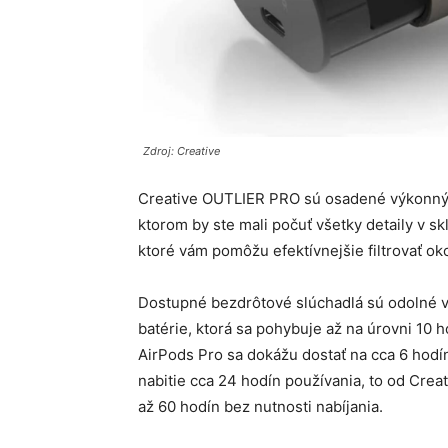
Zdroj: Creative
Creative OUTLIER PRO sú osadené výkonnými
ktorom by ste mali počuť všetky detaily v s
ktoré vám pomôžu efektívnejšie filtrovať oko
Dostupné bezdrôtové slúchadlá sú odolné vo
batérie, ktorá sa pohybuje až na úrovni 10 
AirPods Pro sa dokážu dostať na cca 6 hodín
nabitie cca 24 hodín používania, to od Cr
až 60 hodín bez nutnosti nabíjania.