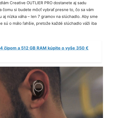
hadlám Creative OUTLIER PRO dostanete aj sadu
ka čomu si budete môcť vybrať presne to, čo sa vám
 aj nízka váha – len 7 gramov na slúchadlo. Aby sme
ie sú o málo ľahšie, pretože každé slúchadlo váži iba
4 čipom a 512 GB RAM kúpite o vyše 350 €