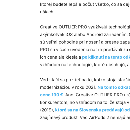
ktorej budete lepšie počuť všetko, čo sa dej
ušiach.
Creative OUTLIER PRO využívajú technológiu
akýmkoľvek iOS alebo Android zariadením. Ok
sú veľmi pohodlné pri nosení a presne zap
PRO sa v čase uvedenia na trh predávali za 
ich cena ale klesla a
po kliknutí na tento o
vzhľadom na technológie, ktoré obsahujú, a
Veď stačí sa pozrieť na to, koľko stoja starš
modernizáciou v roku 2021.
Na tomto odkaz
cene 190 €
. Áno, Creative OUTLIER PRO ur
konkurentom, no vzhľadom na to, že stoja v 
(2019),
ktoré sa na Slovensku predávajú od
zaujímavý produkt. Veď AirPods 2 nemajú an