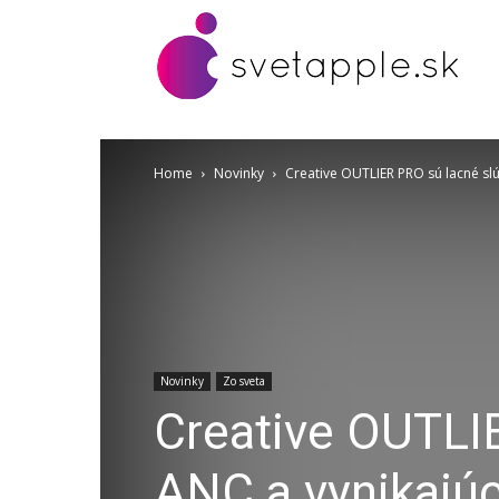
Home
Novinky
Creative OUTLIER PRO sú lacné slú
Novinky
Zo sveta
Creative OUTLIE
ANC a vynikajú