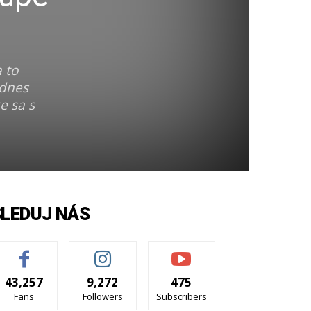
 to
 dnes
e sa s
SLEDUJ NÁS
43,257
9,272
475
Fans
Followers
Subscribers