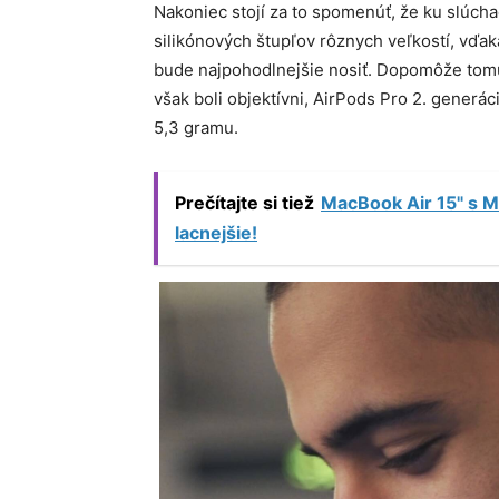
Nakoniec stojí za to spomenúť, že ku slúc
silikónových štupľov rôznych veľkostí, vďa
bude najpohodlnejšie nosiť. Dopomôže tomu
však boli objektívni, AirPods Pro 2. generác
5,3 gramu.
Prečítajte si tiež
MacBook Air 15" s M
lacnejšie!