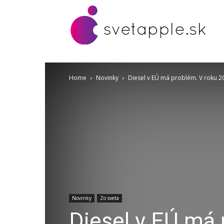
Home
Novinky
Diesel v EÚ má problém. V roku 2
Novinky
Zo sveta
Diesel v EÚ má