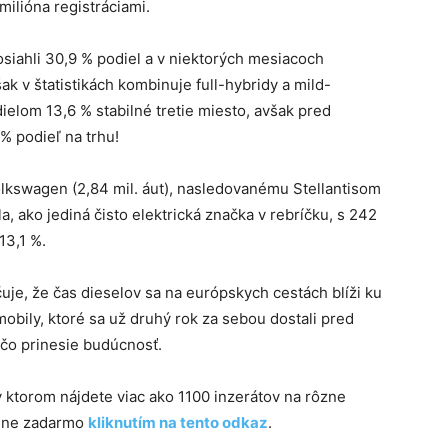
milióna registráciami.
 dosiahli 30,9 % podiel a v niektorých mesiacoch
 v štatistikách kombinuje full-hybridy a mild-
ielom 13,6 % stabilné tretie miesto, avšak pred
 % podieľ na trhu!
olkswagen (2,84 mil. áut), nasledovanému Stellantisom
sla, ako jediná čisto elektrická značka v rebríčku, s 242
13,1 %.
čuje, že čas dieselov sa na európskych cestách blíži ku
obily, ktoré sa už druhý rok za sebou dostali pred
 čo prinesie budúcnosť.
 v ktorom nájdete viac ako 1100 inzerátov na rôzne
plne zadarmo
kliknutím na tento odkaz
.