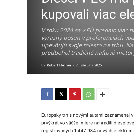
kupovali viac e
V roku 2024 sa v EÚ predalo viac n
výrazný posun v preferenciách vodič
upevňujú svoje miesto na trhu. Na
predbehol tradičné naftové motor
By
Róbert Hallon
-
2. februára 2025
Európsky trh s novými autami zaznamenal v 
prvýkrát vo väčšej miere nahradili dieselové
registrovaných 1 447 934 nových elektromo