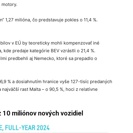
é motory.
 1,27 milióna, čo predstavuje pokles o 11,4 %.
obilov v EÚ by teoreticky mohli kompenzovať iné
 kde predaje kategórie BEV vzrástli o 21,4 %.
lmi predbehli aj Nemecko, ktoré sa prepadlo o
36,9 % a dosiahnutím hranice vyše 127-tisíc predaných
 najväčší rast Malta – o 90,5 %, hoci z relatívne
 10 miliónov nových vozidiel