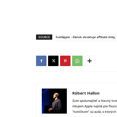
SOURCE
SvetApple - článok obsahuje affiliate linky
Róbert Hallon
Som spolumajiteľ a hlavný tvo
milujem Apple najmä pre filozo
"koníčkom" sú autá, o ktorých