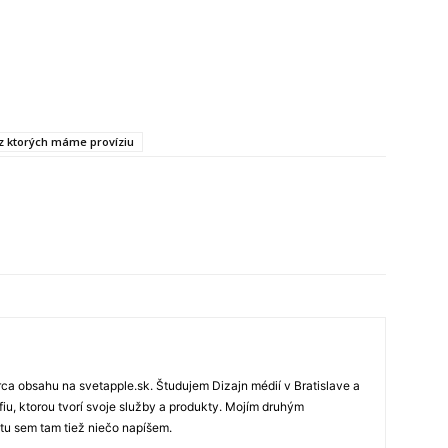
, z ktorých máme províziu
rca obsahu na svetapple.sk. Študujem Dizajn médií v Bratislave a
fiu, ktorou tvorí svoje služby a produkty. Mojím druhým
 tu sem tam tiež niečo napíšem.