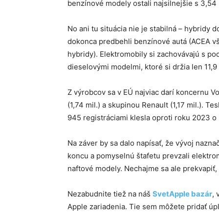
benzínové modely ostali najsilnejšie s 3,54 
No ani tu situácia nie je stabilná – hybridy
dokonca predbehli benzínové autá (ACEA však
hybridy). Elektromobily si zachovávajú s pod
dieselovými modelmi, ktoré si držia len 11,9
Z výrobcov sa v EÚ najviac darí koncernu V
(1,74 mil.) a skupinou Renault (1,17 mil.). Te
945 registráciami klesla oproti roku 2023 o 
Na záver by sa dalo napísať, že vývoj nazna
koncu a pomyselnú štafetu prevzali elektrom
naftové modely. Nechajme sa ale prekvapiť,
Nezabudnite tiež na náš
SvetApple bazár
,
Apple zariadenia. Tie sem môžete pridať ú