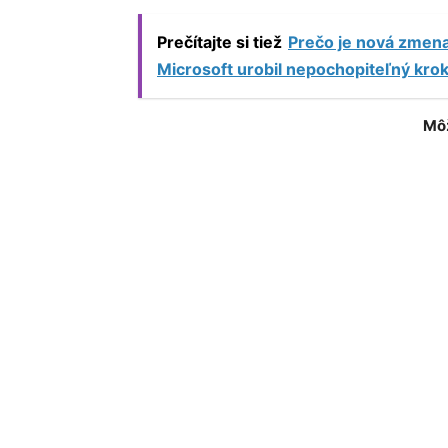
Prečítajte si tiež
Prečo je nová zmena
Microsoft urobil nepochopiteľný kro
Môž