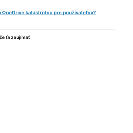
 OneDrive katastrofou pre používateľov?
k
e ťa zaujímať