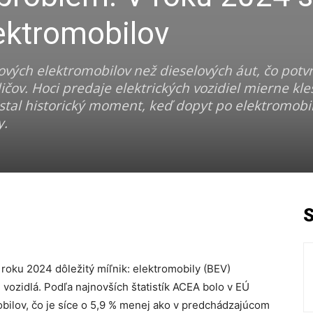
lektromobilov
ových elektromobilov než dieselových áut, čo potv
ov. Hoci predaje elektrických vozidiel mierne klesli
stal historický moment, keď dopyt po elektromobi
y.
roku 2024 dôležitý míľnik: elektromobily (BEV)
 vozidlá. Podľa najnovších štatistík ACEA bolo v EÚ
bilov, čo je síce o 5,9 % menej ako v predchádzajúcom