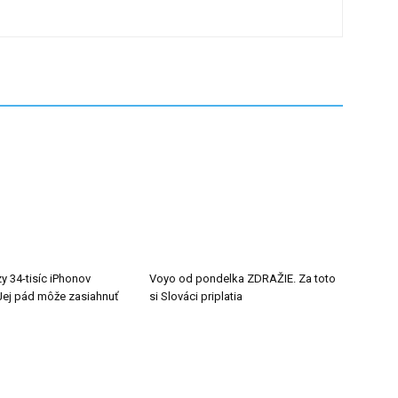
y 34-tisíc iPhonov
Voyo od pondelka ZDRAŽIE. Za toto
ej pád môže zasiahnuť
si Slováci priplatia