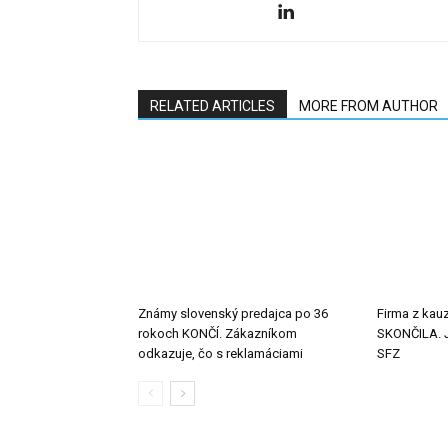
RELATED ARTICLES
MORE FROM AUTHOR
Známy slovenský predajca po 36
Firma z kauz
rokoch KONČÍ. Zákazníkom
SKONČILA. J
odkazuje, čo s reklamáciami
SFZ