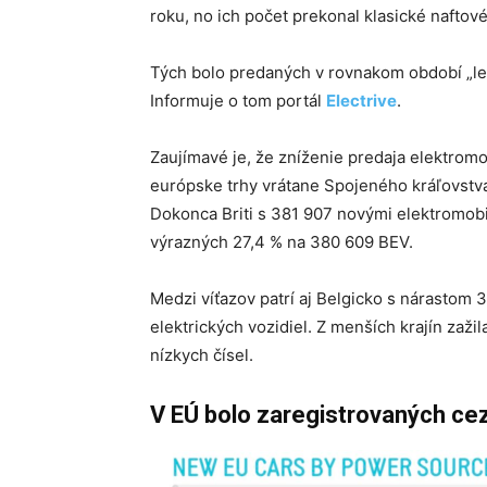
roku, no ich počet prekonal klasické naftov
Tých bolo predaných v rovnakom období „len“
Informuje o tom portál
Electrive
.
Zaujímavé je, že zníženie predaja elektrom
európske trhy vrátane Spojeného kráľovstva,
Dokonca Briti s 381 907 novými elektromobi
výrazných 27,4 % na 380 609 BEV.
Medzi víťazov patrí aj Belgicko s nárastom 
elektrických vozidiel. Z menších krajín zažila
nízkych čísel.
V EÚ bolo zaregistrovaných cez