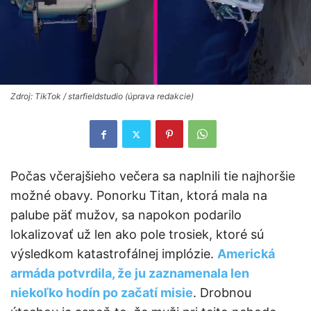
Zdroj: TikTok / starfieldstudio (úprava redakcie)
Počas včerajšieho večera sa naplnili tie najhoršie
možné obavy. Ponorku Titan, ktorá mala na
palube päť mužov, sa napokon podarilo
lokalizovať už len ako pole trosiek, ktoré sú
výsledkom katastrofálnej implózie.
Americká
armáda potvrdila, že ju zaznamenala len
niekoľko hodín po začatí misie
. Drobnou