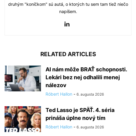
druhým "koníčkom" sú autá, o ktorých tu sem tam tiež niečo
napíšem.
RELATED ARTICLES
AI nám môže BRAŤ schopnosti.
Lekári bez nej odhalili menej
nálezov
Róbert Hallon
-
6. augusta 2026
Ted Lasso je SPÄŤ. 4. séria
prináša úplne nový tím
Róbert Hallon
-
6. augusta 2026