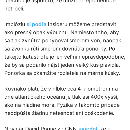
útechou je aspoň to, že muži pri tejto nehode
netrpeli.
Implóziu
si podľa
Insideru môžeme predstaviť
ako presný opak výbuchu. Namiesto toho, aby
sa tlak zvnútra pohyboval smerom von, naopak
sa zvonku rúti smerom dovnútra ponorky. Po
takejto katastrofe je len veľmi nepravdepodobné,
že by sa podarilo nájsť jeden veľký kus plavidla.
Ponorka sa okamžite rozletela na márne kúsky.
Rovnako platí, že v hĺbke cca 4 kilometrom na
dne atlantického oceánu je tlak asi 400x vyšší,
ako na hladine mora. Fyzika v takomto prípade
neodpúšťa žiadnu netesnosť ani poškodenie.
Novinár Dacid Pogue zo CNN
uviedol
, že k