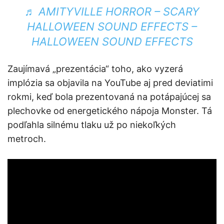
♬ AMITYVILLE HORROR – SCARY
HALLOWEEN SOUND EFFECTS –
HALLOWEEN SOUND EFFECTS
Zaujímavá „prezentácia“ toho, ako vyzerá
implózia sa objavila na YouTube aj pred deviatimi
rokmi, keď bola prezentovaná na potápajúcej sa
plechovke od energetického nápoja Monster. Tá
podľahla silnému tlaku už po niekoľkých
metroch.