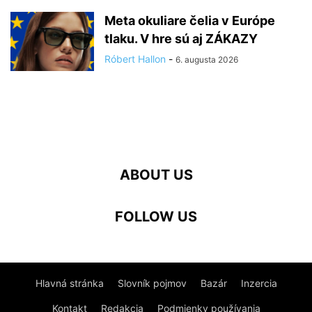
Meta okuliare čelia v Európe
tlaku. V hre sú aj ZÁKAZY
Róbert Hallon
-
6. augusta 2026
ABOUT US
FOLLOW US
Hlavná stránka
Slovník pojmov
Bazár
Inzercia
Kontakt
Redakcia
Podmienky používania