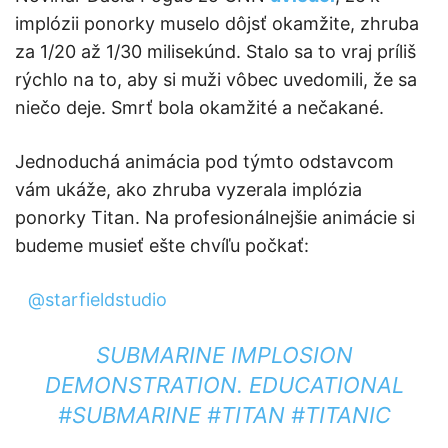
implózii ponorky muselo dôjsť okamžite, zhruba
za 1/20 až 1/30 milisekúnd. Stalo sa to vraj príliš
rýchlo na to, aby si muži vôbec uvedomili, že sa
niečo deje. Smrť bola okamžité a nečakané.
Jednoduchá animácia pod týmto odstavcom
vám ukáže, ako zhruba vyzerala implózia
ponorky Titan. Na profesionálnejšie animácie si
budeme musieť ešte chvíľu počkať:
@starfieldstudio
SUBMARINE IMPLOSION
DEMONSTRATION. EDUCATIONAL
#SUBMARINE
#TITAN
#TITANIC