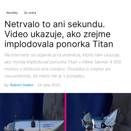
Novinky
Zo sveta
Netrvalo to ani sekundu.
Video ukazuje, ako zrejme
implodovala ponorka Titan
Na internete sa objavila prvá animácia, ktorá nám ukazuje,
ako mohla implodovať ponorka Titan v hĺbke takmer 4 000
metrov v blízkosti dna oceánu. Posádka si zrejme ani
neuvedomila, že niečo nie je v poriadku.
By
Róbert Hallon
-
23. júna 2023