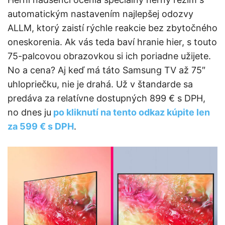
automatickým nastavením najlepšej odozvy
ALLM, ktorý zaistí rýchle reakcie bez zbytočného
oneskorenia. Ak vás teda baví hranie hier, s touto
75-palcovou obrazovkou si ich poriadne užijete.
No a cena? Aj keď má táto Samsung TV až 75″
uhlopriečku, nie je drahá. Už v štandarde sa
predáva za relatívne dostupných 899 € s DPH,
no dnes ju
po kliknutí na tento odkaz kúpite len
za 599 € s DPH
.