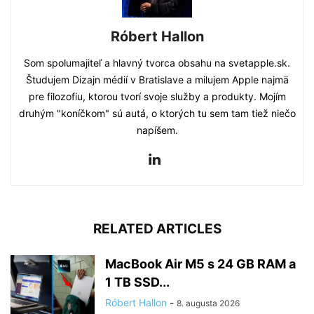
Róbert Hallon
Som spolumajiteľ a hlavný tvorca obsahu na svetapple.sk.
Študujem Dizajn médií v Bratislave a milujem Apple najmä
pre filozofiu, ktorou tvorí svoje služby a produkty. Mojím
druhým "koníčkom" sú autá, o ktorých tu sem tam tiež niečo
napíšem.
RELATED ARTICLES
MacBook Air M5 s 24 GB RAM a
1 TB SSD...
Róbert Hallon
-
8. augusta 2026