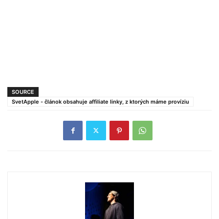
SOURCE
SvetApple - článok obsahuje affiliate linky, z ktorých máme províziu