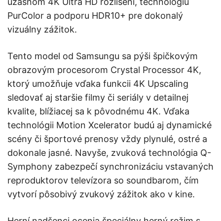
úžasnom 4K Ultra HD rozlíšení, technológiu
PurColor a podporu HDR10+ pre dokonalý
vizuálny zážitok.
Tento model od Samsungu sa pýši špičkovým
obrazovým procesorom Crystal Processor 4K,
ktorý umožňuje vďaka funkcii 4K Upscaling
sledovať aj staršie filmy či seriály v detailnej
kvalite, blížiacej sa k pôvodnému 4K. Vďaka
technológii Motion Xcelerator budú aj dynamické
scény či športové prenosy vždy plynulé, ostré a
dokonale jasné. Navyše, zvuková technológia Q-
Symphony zabezpečí synchronizáciu vstavaných
reproduktorov televízora so soundbarom, čím
vytvorí pôsobivý zvukový zážitok ako v kine.
Herní nadšenci ocenia špeciálny herný režim s