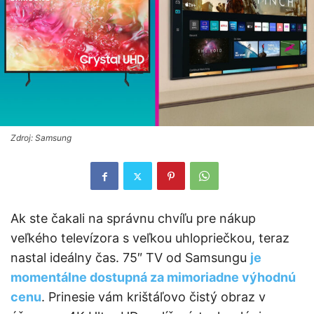
Zdroj: Samsung
Ak ste čakali na správnu chvíľu pre nákup
veľkého televízora s veľkou uhlopriečkou, teraz
nastal ideálny čas. 75″ TV od Samsungu
je
momentálne dostupná za mimoriadne výhodnú
cenu
. Prinesie vám krištáľovo čistý obraz v