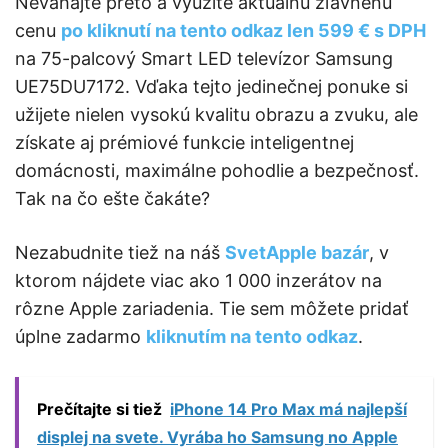
Neváhajte preto a využite aktuálnu zľavnenú
cenu
po kliknutí na tento odkaz len 599 € s DPH
na 75-palcový Smart LED televízor Samsung
UE75DU7172. Vďaka tejto jedinečnej ponuke si
užijete nielen vysokú kvalitu obrazu a zvuku, ale
získate aj prémiové funkcie inteligentnej
domácnosti, maximálne pohodlie a bezpečnosť.
Tak na čo ešte čakáte?
Nezabudnite tiež na náš
SvetApple bazár
, v
ktorom nájdete viac ako 1 000 inzerátov na
rôzne Apple zariadenia. Tie sem môžete pridať
úplne zadarmo
kliknutím na tento odkaz
.
Prečítajte si tiež
iPhone 14 Pro Max má najlepší
displej na svete. Vyrába ho Samsung no Apple