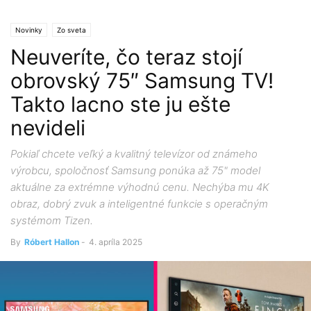
Novinky
Zo sveta
Neuveríte, čo teraz stojí
obrovský 75″ Samsung TV!
Takto lacno ste ju ešte
nevideli
Pokiaľ chcete veľký a kvalitný televízor od známeho
výrobcu, spoločnosť Samsung ponúka až 75" model
aktuálne za extrémne výhodnú cenu. Nechýba mu 4K
obraz, dobrý zvuk a inteligentné funkcie s operačným
systémom Tizen.
By
Róbert Hallon
-
4. apríla 2025