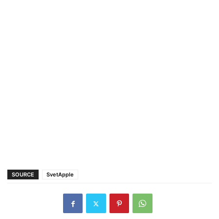
SOURCE
SvetApple