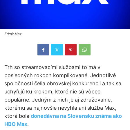
Zdroj: Max
Trh so streamovacími službami to má v
posledných rokoch komplikované. Jednotlivé
spoločnosti čelia obrovskej konkurencii a tak sa
uchyľujú ku krokom, ktoré nie sú vôbec
populárne. Jedným z nich je aj zdražovanie,
ktorému sa najnovšie nevyhla ani služba Max,
ktorá bola
donedávna na Slovensku známa ako
HBO Max
.