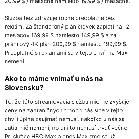
20,99 $ / mesačne namiesto 19,99 $ / mesačne.
Služba tiež zdražuje ročné predplatné bez
reklám. Za štandardný plán človek zaplatí na 12
mesiacov 169,99 $ namiesto 149,99 $ a za
prémiový 4K plán 209,99 $ namiesto 199,99 $.
Predplatné s reklamami sa v tejto chvíli na Max
nemení.
Ako to máme vnímať u nás na
Slovensku?
To, že táto streamovacia služba mierne zvyšuje
ceny na zahraničných trhoch nás síce v tejto
chvíli úplne zaujímať nemusí, nakoľko u nás sa
zatiaľ nič nemení, no ani to nemusí trvať večne.
Pri službe HBO Max a dnes Max sme sa už