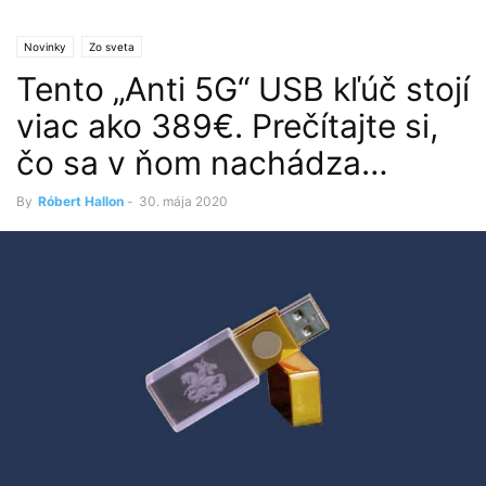
Novinky
Zo sveta
Tento „Anti 5G“ USB kľúč stojí
viac ako 389€. Prečítajte si,
čo sa v ňom nachádza…
By
Róbert Hallon
-
30. mája 2020