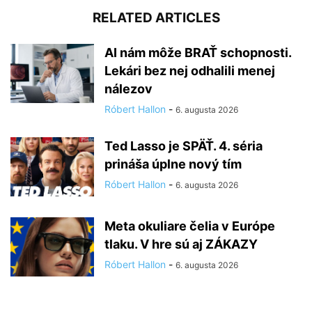
RELATED ARTICLES
AI nám môže BRAŤ schopnosti.
Lekári bez nej odhalili menej
nálezov
Róbert Hallon
-
6. augusta 2026
Ted Lasso je SPÄŤ. 4. séria
prináša úplne nový tím
Róbert Hallon
-
6. augusta 2026
Meta okuliare čelia v Európe
tlaku. V hre sú aj ZÁKAZY
Róbert Hallon
-
6. augusta 2026