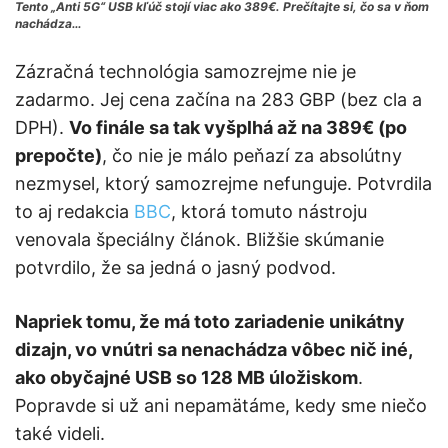
Tento „Anti 5G“ USB kľúč stojí viac ako 389€. Prečítajte si, čo sa v ňom
nachádza…
Zázračná technológia samozrejme nie je
zadarmo. Jej cena začína na 283 GBP (bez cla a
DPH).
Vo finále sa tak vyšplhá až na 389€ (po
prepočte)
, čo nie je málo peňazí za absolútny
nezmysel, ktorý samozrejme nefunguje. Potvrdila
to aj redakcia
BBC
, ktorá tomuto nástroju
venovala špeciálny článok. Bližšie skúmanie
potvrdilo, že sa jedná o jasný podvod.
Napriek tomu, že má toto zariadenie unikátny
dizajn, vo vnútri sa nenachádza vôbec nič iné,
ako obyčajné USB so 128 MB úložiskom
.
Popravde si už ani nepamätáme, kedy sme niečo
také videli.