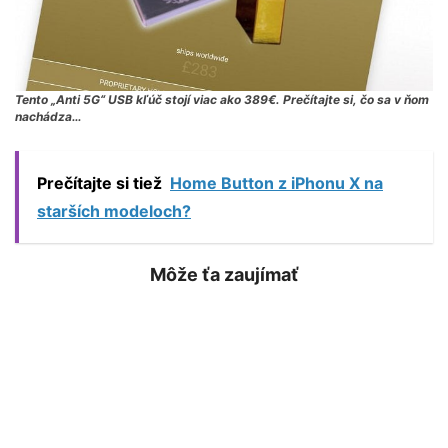
Tento „Anti 5G“ USB kľúč stojí viac ako 389€. Prečítajte si, čo sa v ňom
nachádza…
Prečítajte si tiež
Home Button z iPhonu X na
starších modeloch?
Môže ťa zaujímať