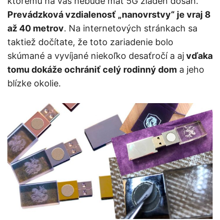
ktorému na vás nebude mať 5G žiaden dosah.
Prevádzková vzdialenosť „nanovrstvy“ je vraj 8
až 40 metrov
. Na internetových stránkach sa
taktiež dočítate, že toto zariadenie bolo
skúmané a vyvíjané niekoľko desaťročí a aj
vďaka
tomu dokáže ochrániť celý rodinný dom
a jeho
blízke okolie.