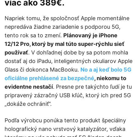
viac ako 389€.
Napriek tomu, že spoločnosť Apple momentálne
nepredáva žiadne zariadenie s podporou 5G,
tento rok sa to zmení.
Plánovaný je iPhone
12/12 Pro, ktorý by mal túto super-rýchlu sieť
používať
. V dohľadnej dobe by sa potom mohla
dostať aj do iPadu, inteligentných okuliarov Apple
Glass či dokonca MacBooku.
No a aj keď bolo 5G
oficiálne prehlásené za bezpečné
, niekomu to
evidentne nestačí
. Presne pre takýchto ľudí je tu
pripravený zázračný USB kľúč, ktorý ich pred 5G
„dokáže ochrániť“.
Podľa výrobcu ponúka tento produkt špeciálny
holografický nano vrstvový katalyzátor, vďaka