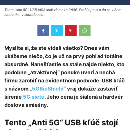
Tento "Anti 5G" USB kľúč stojí viac ako 389€. Prečítajte si o čo sa v ňom
nachádza v skutočnosti.
Myslíte si, že ste videli všetko? Dnes vám
ukážeme niečo, čo je už na prvý pohľad totálne
absurdné. Nanešťastie sa stále nájde niekto, kto
podobne „atraktívnej“ ponuke uverí a nechá
firmu zarobiť na evidentnom podvode. USB kľúč
s názvom „
5GBioShield
“ vraj dokáže zastaviť
šírenie
5G siete
. Jeho cena je šialená a hardvér
doslova smiešny.
Tento „Anti 5G“ USB kľúč stojí