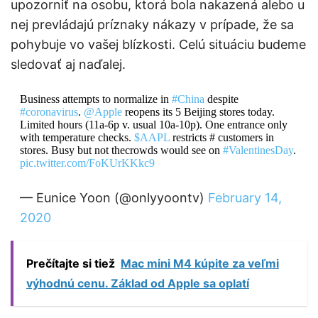
upozorniť na osobu, ktorá bola nakazená alebo u
nej prevládajú príznaky nákazy v prípade, že sa
pohybuje vo vašej blízkosti. Celú situáciu budeme
sledovať aj naďalej.
Business attempts to normalize in
#China
despite
#coronavirus
.
@Apple
reopens its 5 Beijing stores today.
Limited hours (11a-6p v. usual 10a-10p). One entrance only
with temperature checks.
$AAPL
restricts # customers in
stores. Busy but not thecrowds would see on
#ValentinesDay
.
pic.twitter.com/FoKUrKKkc9
— Eunice Yoon (@onlyyoontv)
February 14,
2020
Prečítajte si tiež
Mac mini M4 kúpite za veľmi
výhodnú cenu. Základ od Apple sa oplatí