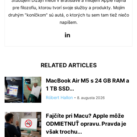
Študujem Dizajn médií v Bratislave a milujem Apple najmä
pre filozofiu, ktorou tvorí svoje služby a produkty. Mojím
druhým "koníčkom" sú autá, o ktorých tu sem tam tiež niečo
napíšem.
RELATED ARTICLES
MacBook Air M5 s 24 GB RAM a
1 TB SSD...
Róbert Hallon
-
8. augusta 2026
Fajčíte pri Macu? Apple môže
ODMIETNUŤ opravu. Pravda je
však trochu...