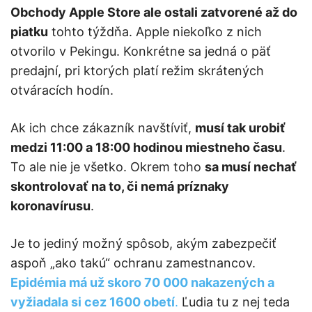
Obchody Apple Store ale ostali zatvorené až do
piatku
tohto týždňa. Apple niekoľko z nich
otvorilo v Pekingu. Konkrétne sa jedná o päť
predajní, pri ktorých platí režim skrátených
otváracích hodín.
Ak ich chce zákazník navštíviť,
musí tak urobiť
medzi 11:00 a 18:00 hodinou miestneho času
.
To ale nie je všetko. Okrem toho
sa musí nechať
skontrolovať na to, či nemá príznaky
koronavírusu
.
Je to jediný možný spôsob, akým zabezpečiť
aspoň „ako takú“ ochranu zamestnancov.
Epidémia má už skoro 70 000 nakazených a
vyžiadala si cez 1600 obetí
.
Ľudia tu z nej teda