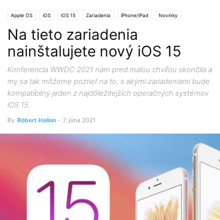
Apple OS
iOS
iOS 15
Zariadenia
iPhone/iPad
Novinky
Na tieto zariadenia
Apple eventy a konferencie
WWDC
nainštalujete nový iOS 15
Konferencia WWDC 2021 nám pred malou chvíľou skončila a
my sa tak môžeme pozrieť na to, s akými zariadeniami bude
kompatibilný jeden z najdôležitejších operačných systémov
iOS 15.
By
Róbert Hallon
-
7. júna 2021