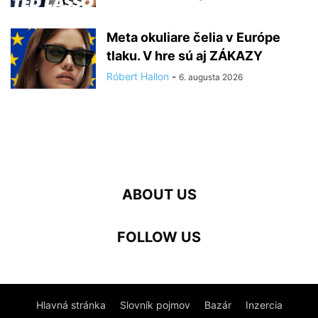
Meta okuliare čelia v Európe
tlaku. V hre sú aj ZÁKAZY
Róbert Hallon
-
6. augusta 2026
ABOUT US
FOLLOW US
Hlavná stránka
Slovník pojmov
Bazár
Inzercia