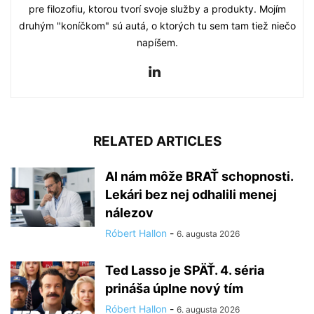
pre filozofiu, ktorou tvorí svoje služby a produkty. Mojím
druhým "koníčkom" sú autá, o ktorých tu sem tam tiež niečo
napíšem.
RELATED ARTICLES
AI nám môže BRAŤ schopnosti.
Lekári bez nej odhalili menej
nálezov
Róbert Hallon
-
6. augusta 2026
Ted Lasso je SPÄŤ. 4. séria
prináša úplne nový tím
Róbert Hallon
-
6. augusta 2026