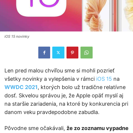
iOS 15 novinky
Len pred malou chvíľou sme si mohli pozrieť
všetky novinky a vylepšenia v rámci
iOS 15
na
WWDC
2021
, ktorých bolo už tradične relatívne
dosť. Skvelou správou je, že Apple opäť myslí aj
na staršie zariadenia, na ktoré by konkurencia pri
danom veku pravdepodobne zabudla.
Pôvodne sme očakávali,
že zo zoznamu vypadne