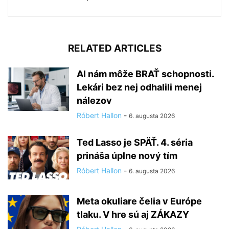
RELATED ARTICLES
AI nám môže BRAŤ schopnosti.
Lekári bez nej odhalili menej
nálezov
Róbert Hallon
-
6. augusta 2026
Ted Lasso je SPÄŤ. 4. séria
prináša úplne nový tím
Róbert Hallon
-
6. augusta 2026
Meta okuliare čelia v Európe
tlaku. V hre sú aj ZÁKAZY