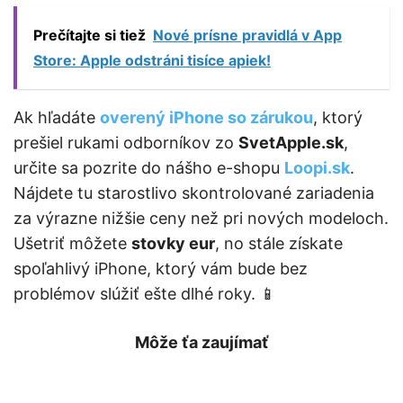
Prečítajte si tiež
Nové prísne pravidlá v App
Store: Apple odstráni tisíce apiek!
Ak hľadáte
overený iPhone so zárukou
, ktorý
prešiel rukami odborníkov zo
SvetApple.sk
,
určite sa pozrite do nášho e-shopu
Loopi.sk
.
Nájdete tu starostlivo skontrolované zariadenia
za výrazne nižšie ceny než pri nových modeloch.
Ušetriť môžete
stovky eur
, no stále získate
spoľahlivý iPhone, ktorý vám bude bez
problémov slúžiť ešte dlhé roky. 📱
Môže ťa zaujímať