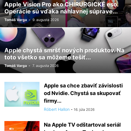
Apple Vision Pro ako CHIRURGICKÉ eso.
Operácie sú vďaka náhlavnej súprave...
Tomáš Varga
-
9. augusta 2026
Apple chystá smršť nových produktov. Na
toto všetko sa môžeme tešiť...
Tomáš Varga
-
7. augusta 2026
Apple sa chce zbaviť závislosti
od Nvidie. Chystá sa skupovať
firmy...
Róbert Hallon
-
16. júla 2026
Na Apple TV odštartoval seriál