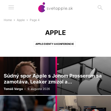
Home
Apple
Page 4
APPLE
APPLE EVENTY A KONFERENCIE
Súdný spor Apple s Jonom Prosserom sa
zamotáva. Leaker zmizol a...
Tomáš Varga
-
9. augusta 2026