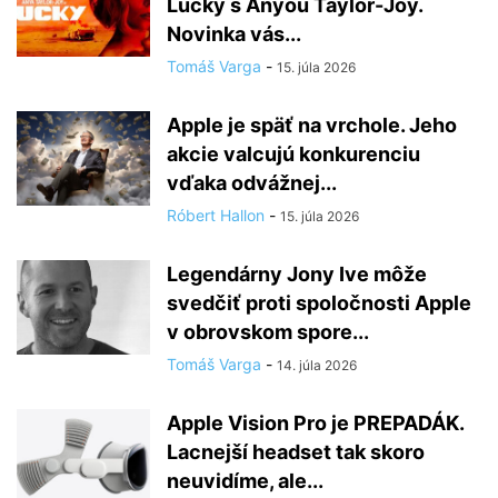
Lucky s Anyou Taylor-Joy.
Novinka vás...
Tomáš Varga
-
15. júla 2026
Apple je späť na vrchole. Jeho
akcie valcujú konkurenciu
vďaka odvážnej...
Róbert Hallon
-
15. júla 2026
Legendárny Jony Ive môže
svedčiť proti spoločnosti Apple
v obrovskom spore...
Tomáš Varga
-
14. júla 2026
Apple Vision Pro je PREPADÁK.
Lacnejší headset tak skoro
neuvidíme, ale...