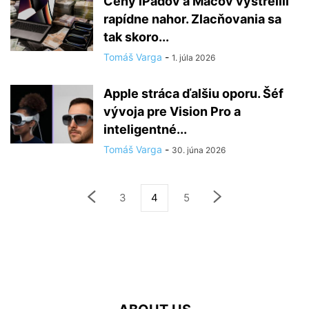
Ceny iPadov a Macov vystrelili
rapídne nahor. Zlacňovania sa
tak skoro...
Tomáš Varga
-
1. júla 2026
Apple stráca ďalšiu oporu. Šéf
vývoja pre Vision Pro a
inteligentné...
Tomáš Varga
-
30. júna 2026
3
4
5