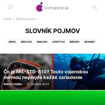
Home
Slovník pojmov
SLOVNÍK POJMOV
APPLE
APPLE OS
ENGLISH
LIFESTYLE
NÁVODY
NOVINKY
SLOVNÍK POJMOV
SOFTVÉR
TECH ZÓNA
VIDEO
ZARIADENIA
ZO SVETA
Čo je MIL-STD-810? Touto vojenskou
normou neprejde každé zariadenie
Róbert Hallon
-
22. októbra 2024