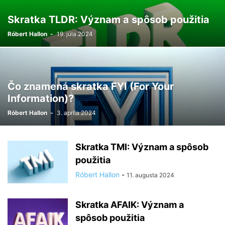
Skratka TLDR: Význam a spôsob použitia
Róbert Hallon
-
19. júla 2024
Čo znamená skratka FYI (For Your
Information)?
Róbert Hallon
-
3. apríla 2024
Skratka TMI: Význam a spôsob
použitia
Róbert Hallon
-
11. augusta 2024
Skratka AFAIK: Význam a
spôsob použitia