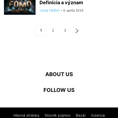
Definícia a význam
Juraj Hallon
-
6. apríla 2024
1
2
3
ABOUT US
FOLLOW US
Hlavná stránka
Slovník pojmov
Bazár
Inzercia