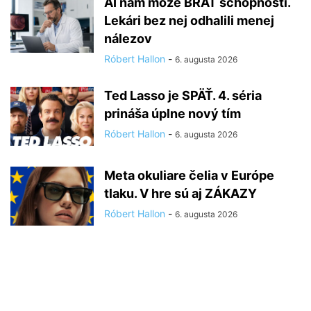
AI nám môže BRAŤ schopnosti.
Lekári bez nej odhalili menej
nálezov
Róbert Hallon
-
6. augusta 2026
Ted Lasso je SPÄŤ. 4. séria
prináša úplne nový tím
Róbert Hallon
-
6. augusta 2026
Meta okuliare čelia v Európe
tlaku. V hre sú aj ZÁKAZY
Róbert Hallon
-
6. augusta 2026