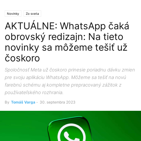
Novinky
Zo sveta
AKTUÁLNE: WhatsApp čaká
obrovský redizajn: Na tieto
novinky sa môžeme tešiť už
čoskoro
Spoločnosť Meta už čoskoro prinesie poriadnu dávku zmien
pre svoju aplikáciu WhatsApp. Môžeme sa tešiť na novú
farebnú schému aj kompletne prepracovaný zážitok z
používateľského rozhrania.
By
Tomáš Varga
-
30. septembra 2023