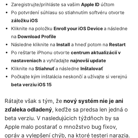
Zaregistrujte/prihláste sa vašim
Apple ID
účtom
Po potvrdení súhlasu so stiahnutím softvéru otvorte
záložku iOS
Kliknite na položku
Enroll your iOS Device
a následne
na
Download Profile
Následne kliknite na
Install
a hneď potom na
Restart
Po reštarte iPhonu otvorte
centrum aktualizácií v
nastaveniach
a vyhľadajte
najnovší update
Kliknite na
Stiahnuť
a následne
Inštalovať
Počkajte kým inštalácia neskončí a užívajte si verejnú
beta verziu iOS 15
Rátajte však s tým, že
nový systém nie je ani
zďaleka odladený
, keďže sa predsa len jedná o
beta verziu. V nasledujúcich týždňoch by sa
Apple malo postarať o množstvo bug fixov,
opráv a vylepšení chýb, na ktoré testeri narazia.