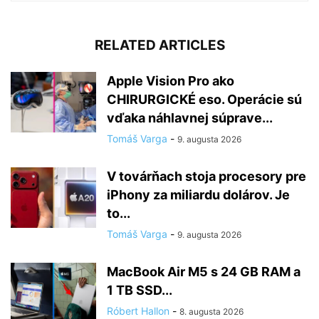
RELATED ARTICLES
Apple Vision Pro ako
CHIRURGICKÉ eso. Operácie sú
vďaka náhlavnej súprave...
Tomáš Varga
-
9. augusta 2026
V továrňach stoja procesory pre
iPhony za miliardu dolárov. Je
to...
Tomáš Varga
-
9. augusta 2026
MacBook Air M5 s 24 GB RAM a
1 TB SSD...
Róbert Hallon
-
8. augusta 2026