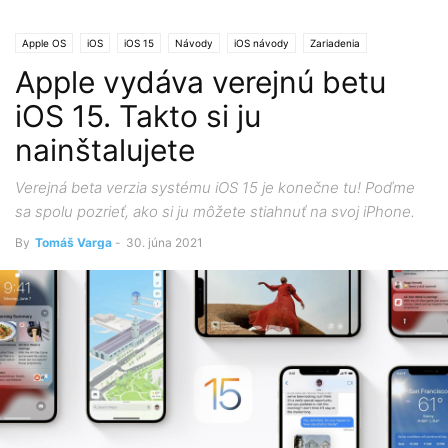
Apple OS
iOS
iOS 15
Návody
iOS návody
Zariadenia
Apple vydáva verejnú betu
iPhone/iPad
iOS 15. Takto si ju
nainštalujete
Verejná beta verzia systému iOS 15 je konečne tu! Poďme
sa spolu pozrieť, ako si ju môžete stiahnuť na svoj iPhone.
By
Tomáš Varga
-
30. júna 2021