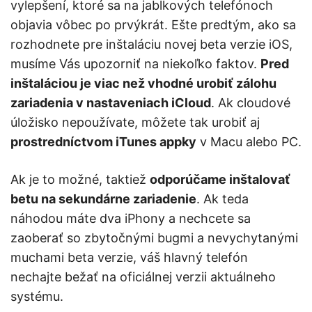
vylepšení, ktoré sa na jablkových telefónoch
objavia vôbec po prvýkrát. Ešte predtým, ako sa
rozhodnete pre inštaláciu novej beta verzie iOS,
musíme Vás upozorniť na niekoľko faktov.
Pred
inštaláciou je viac než vhodné urobiť zálohu
zariadenia v nastaveniach iCloud
. Ak cloudové
úložisko nepoužívate, môžete tak urobiť aj
prostredníctvom iTunes appky
v Macu alebo PC.
Ak je to možné, taktiež
odporúčame inštalovať
betu na sekundárne zariadenie
. Ak teda
náhodou máte dva iPhony a nechcete sa
zaoberať so zbytočnými bugmi a nevychytanými
muchami beta verzie, váš hlavný telefón
nechajte bežať na oficiálnej verzii aktuálneho
systému.