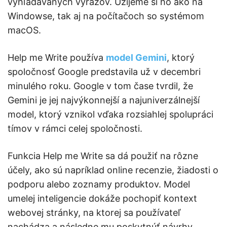
vyhľadávaných výrazov. Užijeme si ho ako na
Windowse, tak aj na počítačoch so systémom
macOS.
Help me Write používa
model Gemini
, ktorý
spoločnosť Google predstavila už v decembri
minulého roku. Google v tom čase tvrdil, že
Gemini je jej najvýkonnejší a najuniverzálnejší
model, ktorý vznikol vďaka rozsiahlej spolupráci
tímov v rámci celej spoločnosti.
Funkcia Help me Write sa dá použiť na rôzne
účely, ako sú napríklad online recenzie, žiadosti o
podporu alebo zoznamy produktov. Model
umelej inteligencie dokáže pochopiť kontext
webovej stránky, na ktorej sa používateľ
nachádza a následne mu poskytnúť návrhy