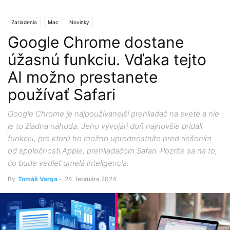
Zariadenia
Mac
Novinky
Google Chrome dostane
úžasnú funkciu. Vďaka tejto
AI možno prestanete
používať Safari
Google Chrome je najpoužívanejší prehliadač na svete a nie
je to žiadna náhoda. Jeho vývojári doň najnovšie pridali
funkciu, pre ktorú ho možno uprednostníte pred riešením
od spoločnosti Apple, prehliadačom Safari. Pozrite sa na to,
čo bude vedieť umelá inteligencia.
By
Tomáš Varga
-
24. februára 2024