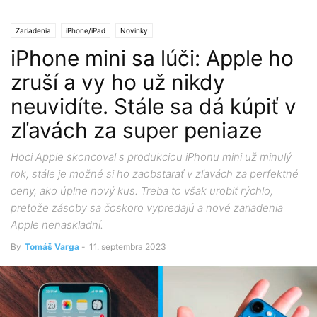
Zariadenia
iPhone/iPad
Novinky
iPhone mini sa lúči: Apple ho
zruší a vy ho už nikdy
neuvidíte. Stále sa dá kúpiť v
zľavách za super peniaze
Hoci Apple skoncoval s produkciou iPhonu mini už minulý
rok, stále je možné si ho zaobstarať v zľavách za perfektné
ceny, ako úplne nový kus. Treba to však urobiť rýchlo,
pretože zásoby sa čoskoro vypredajú a nové zariadenia
Apple nenaskladní.
By
Tomáš Varga
-
11. septembra 2023