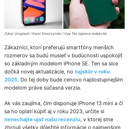
Zdroj: Unsplash / Karol Smoczynski / Vựa Táo (úprava redakcie)
Zákazníci, ktorí preferujú smartfóny menších
rozmerov sa budú musieť v budúcnosti uspokojiť
so základným modelom iPhone SE. Ten sa síce
dočká novej aktualizácie, no
najskôr v roku
2025
. Do tej doby bude cenovo najdostupnejším
modelom práve súčasná verzia.
Ak vás zaujíma, čím disponuje iPhone 13 mini a či
sa ho oplatí kúpiť aj v roku 2023, určite si
nenechajte ujsť našu recenziu
, v ktorej sme
zhrnuli všetky dôležité informácie o najmenšom