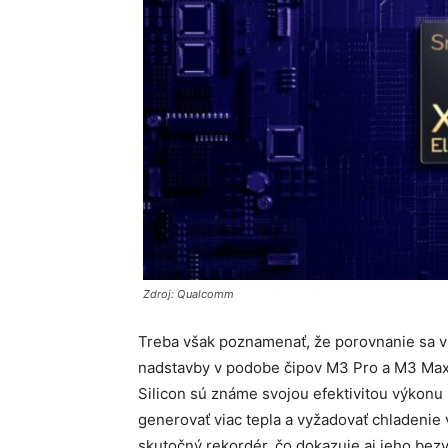
Zdroj: Qualcomm
Treba však poznamenať, že porovnanie sa vz
nadstavby v podobe čipov M3 Pro a M3 Max.
Silicon sú známe svojou efektivitou výkonu 
generovať viac tepla a vyžadovať chladenie 
skutočný rekordér, čo dokazuje aj jeho bezv