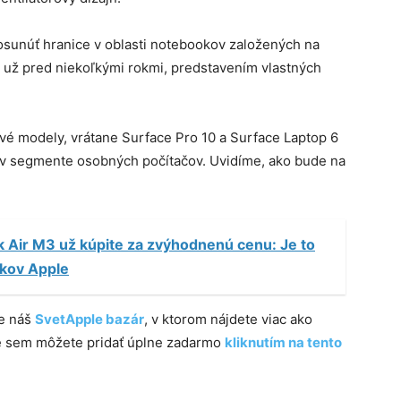
osunúť hranice v oblasti notebookov založených na
 už pred niekoľkými rokmi, predstavením vlastných
ové modely, vrátane Surface Pro 10 a Surface Laptop 6
a v segmente osobných počítačov. Uvidíme, ako bude na
Air M3 už kúpite za zvýhodnenú cenu: Je to
íkov Apple
te náš
SvetApple bazár
, v ktorom nájdete viac ako
ie sem môžete pridať úplne zadarmo
kliknutím na tento