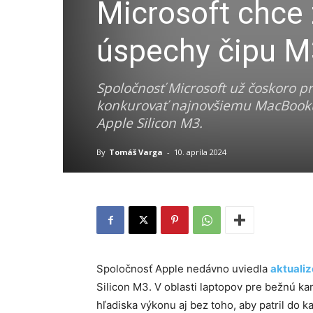
Microsoft chce 
úspechy čipu M3
Spoločnosť Microsoft už čoskoro pr
konkurovať najnovšiemu MacBooku A
Apple Silicon M3.
By
Tomáš Varga
-
10. apríla 2024
Spoločnosť Apple nedávno uviedla
aktuali
Silicon M3. V oblasti laptopov pre bežnú ka
hľadiska výkonu aj bez toho, aby patril do 