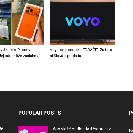
y 34-tisíc iPhonov
Voyo od pondelka ZDRAŽIE. Za toto
ej pád môže zasiahnuť
si Slováci priplatia
POPULAR POSTS
P
36
Ako vložiť hudbu do iPhonu cez
N