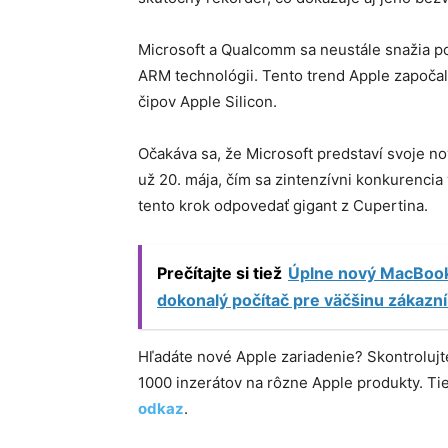
Microsoft a Qualcomm sa neustále snažia p
ARM technológii. Tento trend Apple započal
čipov Apple Silicon.
Očakáva sa, že Microsoft predstaví svoje n
už 20. mája, čím sa zintenzívni konkurenci
tento krok odpovedať gigant z Cupertina.
Prečítajte si tiež
Úplne nový MacBook 
dokonalý počítač pre väčšinu zákazn
Hľadáte nové Apple zariadenie? Skontroluj
1000 inzerátov na rôzne Apple produkty. T
odkaz
.