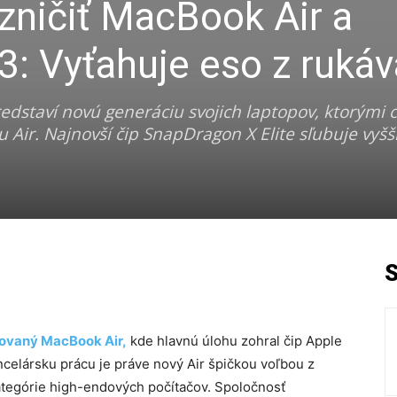
zničiť MacBook Air a
: Vyťahuje eso z rukáv
edstaví novú generáciu svojich laptopov, ktorými 
ir. Najnovší čip SnapDragon X Elite sľubuje vyšš
zovaný MacBook Air,
kde hlavnú úlohu zohral čip Apple
ncelársku prácu je práve nový Air špičkou voľbou z
kategórie high-endových počítačov. Spoločnosť