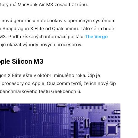
torý má MacBook Air M3 zosadiť z trónu.
trh novú generáciu notebookov s operačným systémom
Snapdragon X Elite od Qualcommu. Táto séria bude
3. Podľa získaných informácií portálu
The Verge
 majú ukázať výhody nových procesorov.
pple Silicon M3
 X Elite ešte v októbri minulého roka. Čip je
procesory od Apple. Qualcomm tvrdí, že ich nový čip
 benchmarkového testu Geekbench 6.