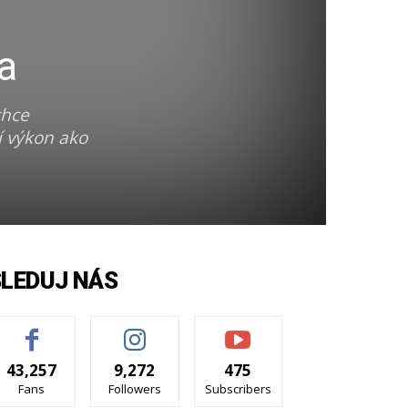
a
chce
í výkon ako
SLEDUJ NÁS
43,257
9,272
475
Fans
Followers
Subscribers