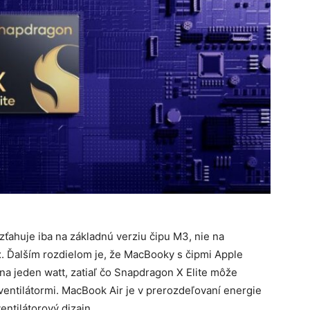
ťahuje iba na základnú verziu čipu M3, nie na
 Ďalším rozdielom je, že MacBooky s čipmi Apple
na jeden watt, zatiaľ čo Snapdragon X Elite môže
ventilátormi. MacBook Air je v prerozdeľovaní energie
entilátorový dizajn.