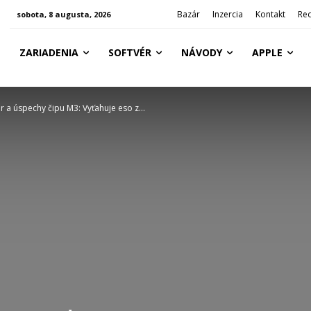
Bazár
Inzercia
Kontakt
Re
sobota, 8 augusta, 2026
ZARIADENIA
SOFTVÉR
NÁVODY
APPLE
r a úspechy čipu M3: Vyťahuje eso z...