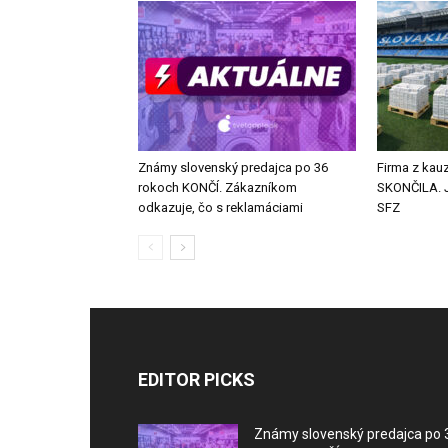
Známy slovenský predajca po 36
Firma z kauz
rokoch KONČÍ. Zákazníkom
SKONČILA. J
odkazuje, čo s reklamáciami
SFZ
EDITOR PICKS
Známy slovenský predajca po 