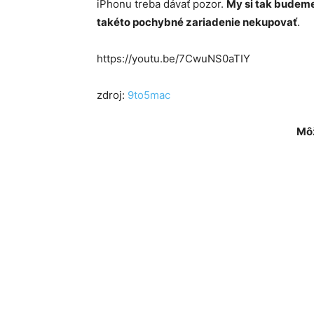
iPhonu treba dávať pozor.
My si tak budeme
takéto pochybné zariadenie nekupovať
.
https://youtu.be/7CwuNS0aTIY
zdroj:
9to5mac
Môž