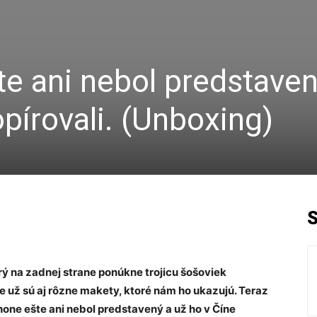
e ani nebol predstaven
pírovali. (Unboxing)
rý na zadnej strane ponúkne trojicu šošoviek
e už sú aj rôzne makety, ktoré nám ho ukazujú. Teraz
Phone ešte ani nebol predstavený a už ho v Číne