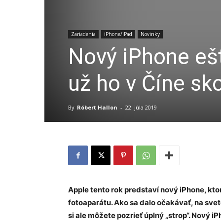
Zariadenia
iPhone/iPad
Novinky
Nový iPhone ešt
už ho v Číne sko
By
Róbert Hallon
-
22. júla 2019
Apple tento rok predstaví nový iPhone, kto
fotoaparátu. Ako sa dalo očakávať, na svet
si ale môžete pozrieť úplný „strop“. Nový i