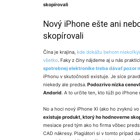
skopírovali
Nový iPhone ešte ani nebo
skopírovali
Čína je krajina,
kde dokážu behom niekoľkých
všetko
. Faky z číny nájdeme aj u nás prakt
spotrebnej elektronike treba dávať pozor n
iPhonu v skutočnosti existuje. Je síce pravd
niekedy ale predsa.
Podozrivo nízka cenov
Andorid
. A to určite ten, kto túži po iPhone
No a hoci nový iPhone XI (ako ho zvyknú vo
existuje produkt, ktorý ho hodnoverne sko
mesiace pred tým ako ho firma vôbec preds
CAD nákresy. Plagiátori si v tomto prípad dal