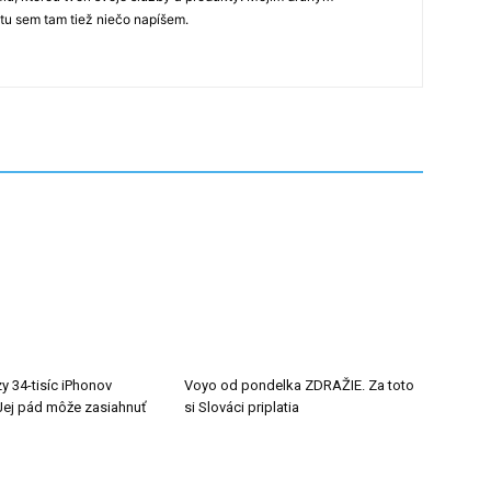
 tu sem tam tiež niečo napíšem.
y 34-tisíc iPhonov
Voyo od pondelka ZDRAŽIE. Za toto
ej pád môže zasiahnuť
si Slováci priplatia