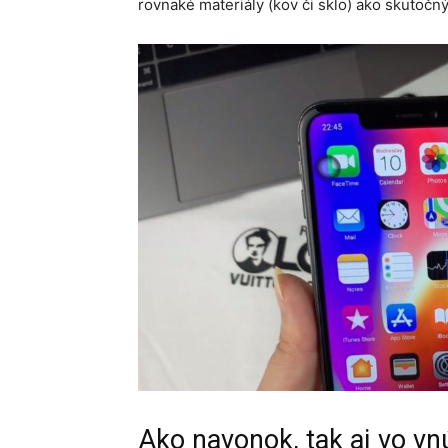
rovnaké materiály (kov či sklo) ako skutočn
Ako navonok, tak aj vo vnú