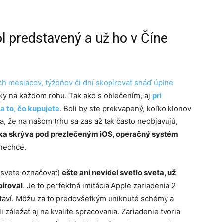
l predstavený a už ho v Číne
 mesiacov, týždňov či dní skopírovať snáď úplne
icky na každom rohu. Tak ako s oblečením, aj
pri
a to, čo kupujete
. Boli by ste prekvapený, koľko klonov
a, že na našom trhu sa zas až tak často neobjavujú,
ka skrýva pod prezlečeným iOS, operačný systém
 nechce.
 svete označovať)
ešte ani nevidel svetlo sveta, už
píroval
. Je to perfektná imitácia Apple zariadenia 2
taví. Môžu za to predovšetkým uniknuté schémy a
i záležať aj na kvalite spracovania. Zariadenie tvoria