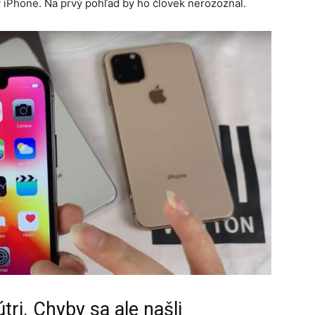
ý iPhone. Na prvý pohľad by ho človek nerozoznal.
tri. Chyby sa ale našli