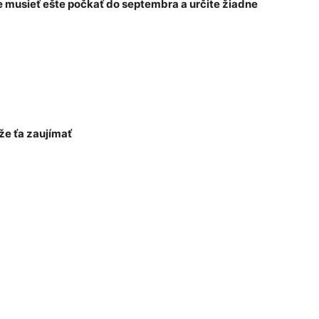
 musieť ešte počkať do septembra a určite žiadne
e ťa zaujímať