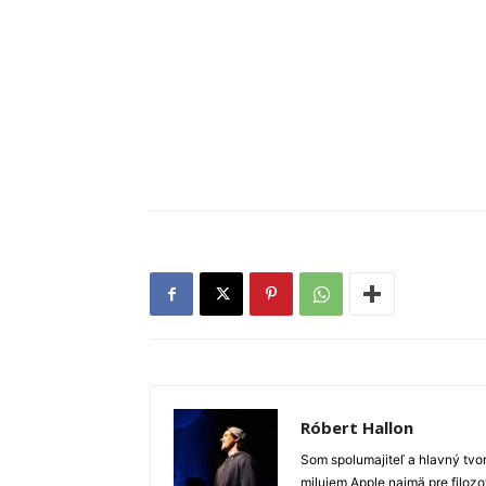
Róbert Hallon
Som spolumajiteľ a hlavný tvo
milujem Apple najmä pre filozo