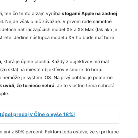
, ten čo tento dizajn vyrába
s logami Apple na zadnej
il
. Nejde však o nič závažné. V prvom rade samotné
odeloch nahrádzajúcich model XS a XS Max (tak ako je
ho strete. Jedine nástupca modelu XR ho bude mať hore
u
, ktorá je úplne plochá. Každý z objektívov má mať
o skla) na mieste objektívov v smere do hora.
a nemôže je systém iOS. Na prvý pohľad je pomerne
 uvidí, že tu niečo nehrá
. Je to vlastne téma nahratá
pple.
túpol predaj v Číne o vyše 18%!
 ani z 50% percent. Faktom teda ostáva, že si pri kúpe