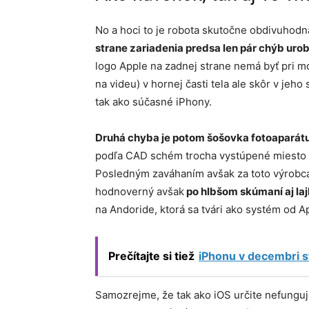
No a hoci to je robota skutočne obdivuhodná
strane zariadenia predsa len pár chýb urob
logo Apple na zadnej strane nemá byť pri m
na videu) v hornej časti tela ale skôr v je
tak ako súčasné iPhony.
Druhá chyba je potom šošovka fotoaparát
podľa CAD schém trocha vystúpené miesto (z
Posledným zaváhaním avšak za toto výrobc
hodnoverný avšak
po hlbšom skúmaní aj lajk
na Andoride, ktorá sa tvári ako systém od A
Prečítajte si tiež
iPhonu v decembri s
Samozrejme, že tak ako iOS určite nefunguje