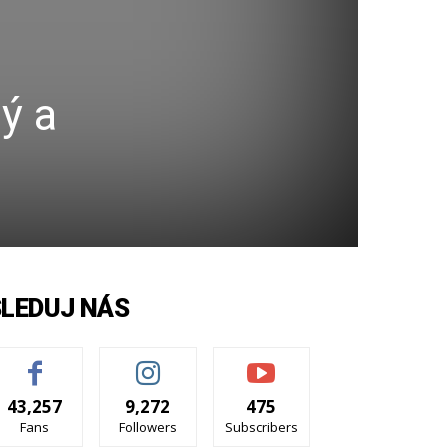
ý a
SLEDUJ NÁS
43,257
9,272
475
Fans
Followers
Subscribers