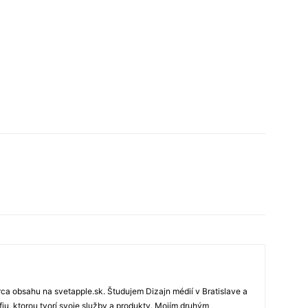
rca obsahu na svetapple.sk. Študujem Dizajn médií v Bratislave a
fiu, ktorou tvorí svoje služby a produkty. Mojím druhým