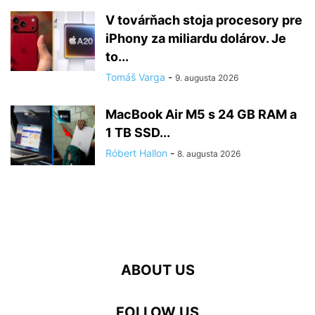
V továrňach stoja procesory pre
iPhony za miliardu dolárov. Je
to...
Tomáš Varga
-
9. augusta 2026
MacBook Air M5 s 24 GB RAM a
1 TB SSD...
Róbert Hallon
-
8. augusta 2026
ABOUT US
FOLLOW US