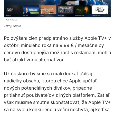
Zdroj: Apple
Po zvýšení cien predplatného služby Apple TV+ v
októbri minulého roka na 9,99 € / mesačne by
cenovo dostupnejšia možnosť s reklamami mohla
byť atraktívnou alternatívou.
Už čoskoro by sme sa mali dočkať ďalšej
nádielky obsahu, ktorou chce Apple upútať
nových potenciálnych divákov, prípadne
pritiahnuť používateľov z iných platforiem. Zatiaľ
však musíme smutne skonštatovať, že Apple TV+
sa na svoju konkurenciu veľmi nechytá, aj keď sa