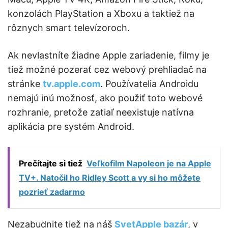
konzolách PlayStation a Xboxu a taktiež na
rôznych smart televízoroch.
Ak nevlastníte žiadne Apple zariadenie, filmy je
tiež možné pozerať cez webový prehliadač na
stránke
tv.apple.com
. Používatelia Androidu
nemajú inú možnosť, ako použiť toto webové
rozhranie, pretože zatiaľ neexistuje natívna
aplikácia pre systém Android.
Prečítajte si tiež
Veľkofilm Napoleon je na Apple
TV+. Natočil ho Ridley Scott a vy si ho môžete
pozrieť zadarmo
Nezabudnite tiež na náš
SvetApple bazár
, v