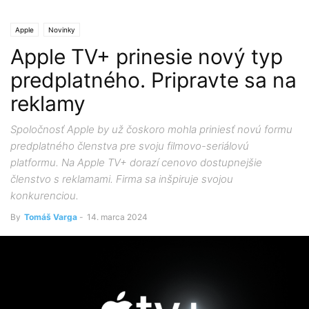
Apple
Novinky
Apple TV+ prinesie nový typ
predplatného. Pripravte sa na
reklamy
Spoločnosť Apple by už čoskoro mohla priniesť novú formu
predplatného členstva pre svoju filmovo-seriálovú
platformu. Na Apple TV+ dorazí cenovo dostupnejšie
členstvo s reklamami. Firma sa inšpiruje svojou
konkurenciou.
By
Tomáš Varga
-
14. marca 2024