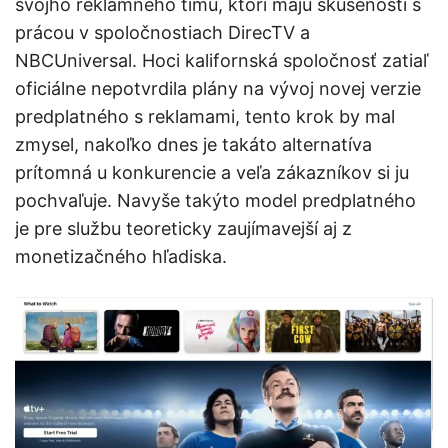
svojho reklamného tímu, ktorí majú skúsenosti s
prácou v spoločnostiach DirecTV a
NBCUniversal. Hoci kalifornská spoločnosť zatiaľ
oficiálne nepotvrdila plány na vývoj novej verzie
predplatného s reklamami, tento krok by mal
zmysel, nakoľko dnes je takáto alternatíva
prítomná u konkurencie a veľa zákazníkov si ju
pochvaľuje. Navyše takýto model predplatného
je pre službu teoreticky zaujímavejší aj z
monetizačného hľadiska.