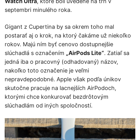
Watch Ultra
, ktoré boli uvedené na trh v
septembri minulého roka.
Gigant z Cupertina by sa okrem toho mal
postarať aj o krok, na ktorý čakáme už niekoľko
rokov. Majú ním byť cenovo dostupnejšie
slúchadlá s označením
„AirPods Lite“
. Zatiaľ sa
jedná iba o pracovný (odhadovaný) názov,
nakoľko toto označenie je veľmi
nepravdepodobné. Apple však podľa únikov
skutočne pracuje na lacnejších AirPodoch,
ktorými chce konkurovať bezdrôtovým
slúchadlám od iných spoločností.