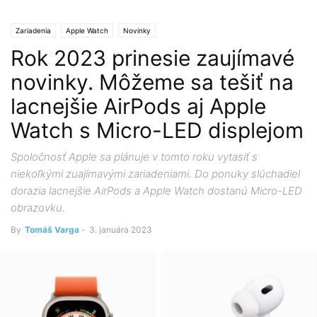
Zariadenia
Apple Watch
Novinky
Rok 2023 prinesie zaujímavé
novinky. Môžeme sa tešiť na
lacnejšie AirPods aj Apple
Watch s Micro-LED displejom
Spoločnosť Apple sa plánuje v tomto roku vytasiť s
niekoľkými zuajímavými zariadeniami. Do ponuky slúchadiel
dorazia lacnejšie AirPods a Apple Watch dostanú Micro-LED
obrazovku.
By
Tomáš Varga
-
3. januára 2023