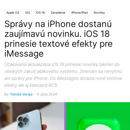
Apple OS
iOS
iOS 18
Zariadenia
iPhone/iPad
Novinky
Správy na iPhone dostanú
zaujímavú novinku. iOS 18
prinesie textové efekty pre
iMessage
Očakávaná aktualizácia iOS 18 prinesie novinky takmer do
všetkých zákutí jablkového systému. Zmenám sa nevyhnú
ani správy pre iPhone. Do iMessages dorazia nové textové
efekty ale aj štandard RCS.
By
Tomáš Varga
-
4. júna 2024