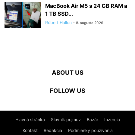
MacBook Air M5 s 24 GB RAM a
1 TB SSD...
Róbert Hallon
-
8. augusta 2026
ABOUT US
FOLLOW US
Hlavná stránka
Slovník pojmov
Bazár
Inzercia
Kontakt
Redakcia
Podmienky používania