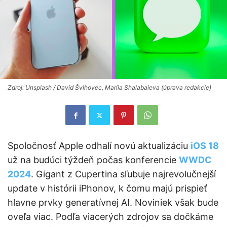
Zdroj: Unsplash / David Švihovec, Mariia Shalabaieva (úprava redakcie)
Spoločnosť Apple odhalí novú aktualizáciu
iOS 18
už na budúci týždeň počas konferencie
WWDC
2024
. Gigant z Cupertina sľubuje najrevolučnejší
update v histórii iPhonov, k čomu majú prispieť
hlavne prvky generatívnej AI. Noviniek však bude
oveľa viac. Podľa viacerých zdrojov sa dočkáme