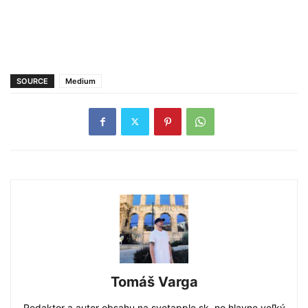
SOURCE
Medium
Tomáš Varga
Redaktor a autor obsahu na svetapple.sk, no hlavne veľký