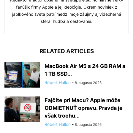
fanúšik firmy Apple a jej ideológie. Okrem noviniek z
jablkového sveta patrí medzi moje záujmy aj videoherná
sféra, hudba a cestovanie.
RELATED ARTICLES
MacBook Air M5 s 24 GB RAM a
1 TB SSD...
Róbert Hallon
-
8. augusta 2026
Fajčíte pri Macu? Apple môže
ODMIETNUŤ opravu. Pravda je
však trochu...
Róbert Hallon
-
8. augusta 2026