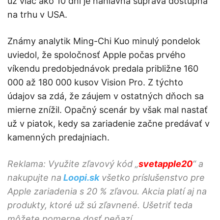
už viac ako 10 dní je náhlavná súprava dostupná
na trhu v USA.
Známy analytik Ming-Chi Kuo minulý pondelok
uviedol, že spoločnosť Apple počas prvého
víkendu predobjednávok predala približne 160
000 až 180 000 kusov Vision Pro. Z týchto
údajov sa zdá, že záujem v ostatných dňoch sa
mierne znížil. Opačný scenár by však mal nastať
už v piatok, kedy sa zariadenie začne predávať v
kamenných predajniach.
Reklama: Využite zľavový kód „
svetapple20
“ a
nakupujte na
Loopi.sk
všetko príslušenstvo pre
Apple zariadenia s 20 % zľavou. Akcia platí aj na
produkty, ktoré už sú zľavnené. Ušetriť teda
môžete pomerne dosť peňazí.