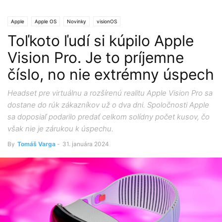
Apple
Apple OS
Novinky
visionOS
Toľkoto ľudí si kúpilo Apple
Vision Pro. Je to príjemne
číslo, no nie extrémny úspech
Headset pre virtuálnu a rozšírenú realitu Apple Vision Pro sa
dostane do rúk zákazníkov už o dva dni. Spoločnosti Apple
sa doposiaľ podarilo predať celkom solídny počet kusov, čo
však nie je zárukou k úspechu.
By
Tomáš Varga
-
31. januára 2024