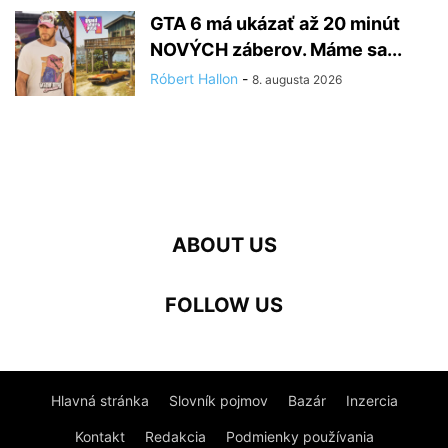
GTA 6 má ukázať až 20 minút
NOVÝCH záberov. Máme sa...
Róbert Hallon
-
8. augusta 2026
ABOUT US
FOLLOW US
Hlavná stránka
Slovník pojmov
Bazár
Inzercia
Kontakt
Redakcia
Podmienky používania