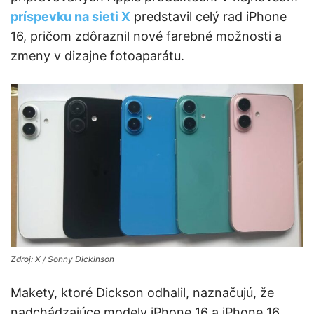
príspevku na sieti X
predstavil celý rad iPhone
16, pričom zdôraznil nové farebné možnosti a
zmeny v dizajne fotoaparátu.
Zdroj: X / Sonny Dickinson
Makety, ktoré Dickson odhalil, naznačujú, že
nadchádzajúce modely iPhone 16 a iPhone 16