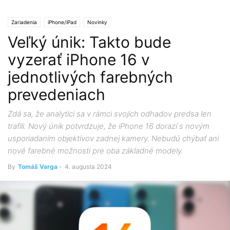
Zariadenia
iPhone/iPad
Novinky
Veľký únik: Takto bude
vyzerať iPhone 16 v
jednotlivých farebných
prevedeniach
Zdá sa, že analytici sa v rámci svojich odhadov predsa len
trafili. Nový únik potvrdzuje, že iPhone 16 dorazí s novým
usporiadaním objektívov zadnej kamery. Nebudú chýbať ani
nové farebné možnosti pre oba základné modely.
By
Tomáš Varga
-
4. augusta 2024