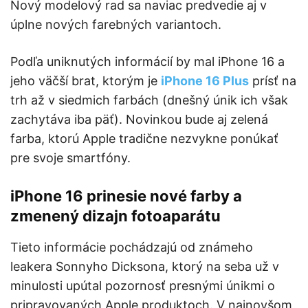
Nový modelový rad sa naviac predvedie aj v
úplne nových farebných variantoch.
Podľa uniknutých informácií by mal iPhone 16 a
jeho väčší brat, ktorým je
iPhone 16 Plus
prísť na
trh až v siedmich farbách (dnešný únik ich však
zachytáva iba päť). Novinkou bude aj zelená
farba, ktorú Apple tradične nezvykne ponúkať
pre svoje smartfóny.
iPhone 16 prinesie nové farby a
zmenený dizajn fotoaparátu
Tieto informácie pochádzajú od známeho
leakera Sonnyho Dicksona, ktorý na seba už v
minulosti upútal pozornosť presnými únikmi o
pripravovaných Apple produktoch. V najnovšom