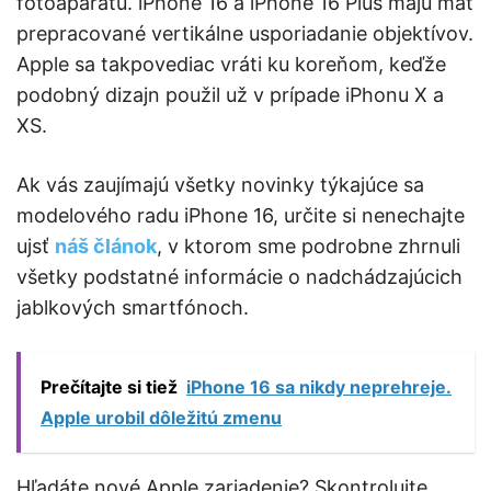
fotoaparátu. iPhone 16 a iPhone 16 Plus majú mať
prepracované vertikálne usporiadanie objektívov.
Apple sa takpovediac vráti ku koreňom, keďže
podobný dizajn použil už v prípade iPhonu X a
XS.
Ak vás zaujímajú všetky novinky týkajúce sa
modelového radu iPhone 16, určite si nenechajte
ujsť
náš článok
, v ktorom sme podrobne zhrnuli
všetky podstatné informácie o nadchádzajúcich
jablkových smartfónoch.
Prečítajte si tiež
iPhone 16 sa nikdy neprehreje.
Apple urobil dôležitú zmenu
Hľadáte nové Apple zariadenie? Skontrolujte