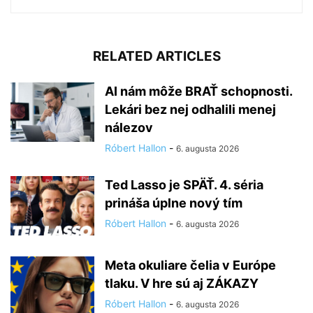
RELATED ARTICLES
AI nám môže BRAŤ schopnosti.
Lekári bez nej odhalili menej
nálezov
Róbert Hallon
-
6. augusta 2026
Ted Lasso je SPÄŤ. 4. séria
prináša úplne nový tím
Róbert Hallon
-
6. augusta 2026
Meta okuliare čelia v Európe
tlaku. V hre sú aj ZÁKAZY
Róbert Hallon
-
6. augusta 2026