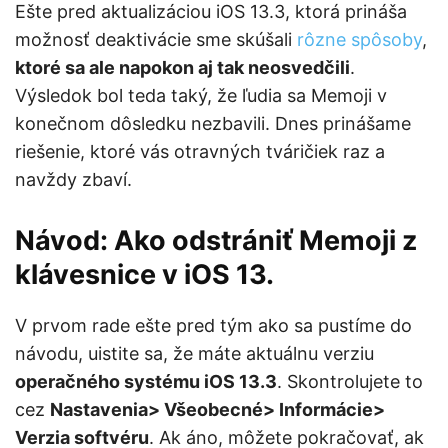
Ešte pred aktualizáciou iOS 13.3, ktorá prináša
možnosť deaktivácie sme skúšali
rôzne spôsoby
,
ktoré sa ale napokon aj tak neosvedčili
.
Výsledok bol teda taký, že ľudia sa Memoji v
konečnom dôsledku nezbavili. Dnes prinášame
riešenie, ktoré vás otravných tváričiek raz a
navždy zbaví.
Návod: Ako odstrániť Memoji z
klávesnice v iOS 13.
V prvom rade ešte pred tým ako sa pustíme do
návodu, uistite sa, že máte aktuálnu verziu
operačného systému iOS 13.3
. Skontrolujete to
cez
Nastavenia> Všeobecné> Informácie>
Verzia softvéru
. Ak áno, môžete pokračovať, ak