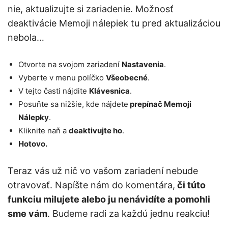
nie, aktualizujte si zariadenie. Možnosť
deaktivácie Memoji nálepiek tu pred aktualizáciou
nebola…
Otvorte na svojom zariadení
Nastavenia
.
Vyberte v menu políčko
Všeobecné
.
V tejto časti nájdite
Klávesnica
.
Posuňte sa nižšie, kde nájdete
prepínač Memoji
Nálepky
.
Kliknite naň a
deaktivujte ho
.
Hotovo.
Teraz vás už nič vo vašom zariadení nebude
otravovať. Napíšte nám do komentára,
či túto
funkciu milujete alebo ju nenávidíte a pomohli
sme vám
. Budeme radi za každú jednu reakciu!