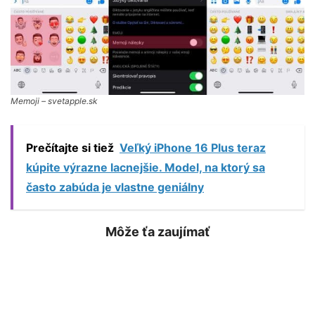
Memoji – svetapple.sk
Prečítajte si tiež
Veľký iPhone 16 Plus teraz
kúpite výrazne lacnejšie. Model, na ktorý sa
často zabúda je vlastne geniálny
Môže ťa zaujímať