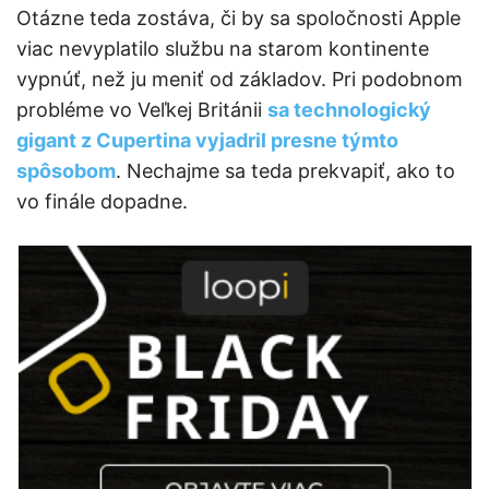
Otázne teda zostáva, či by sa spoločnosti Apple
viac nevyplatilo službu na starom kontinente
vypnúť, než ju meniť od základov. Pri podobnom
probléme vo Veľkej Británii
sa technologický
gigant z Cupertina vyjadril presne týmto
spôsobom
. Nechajme sa teda prekvapiť, ako to
vo finále dopadne.