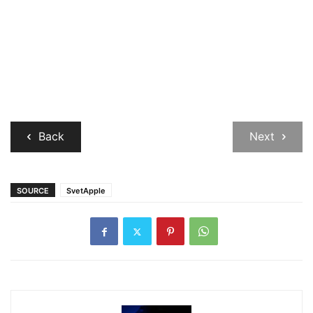
Back
Next
SOURCE
SvetApple