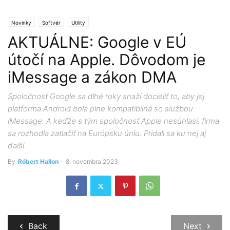
Novinky
Softvér
Utility
AKTUÁLNE: Google v EÚ
útočí na Apple. Dôvodom je
iMessage a zákon DMA
Spoločnosť Google sa dlhé roky snaží docieliť to, aby jej
platforma Android bola plne kompatibilná so službou
iMessage. A keďže s tým spoločnosť Apple nesúhlasí, firma
sa rozhodla zatlačiť na Európsku úniu. Pridali sa ku nej aj
ďalší.
By
Róbert Hallon
-
8. novembra 2023
Back
Next