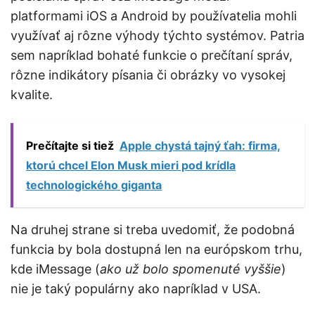
platformami iOS a Android by používatelia mohli
využívať aj rôzne výhody týchto systémov. Patria
sem napríklad bohaté funkcie o prečítaní správ,
rôzne indikátory písania či obrázky vo vysokej
kvalite.
Prečítajte si tiež
Apple chystá tajný ťah: firma,
ktorú chcel Elon Musk mieri pod krídla
technologického giganta
Na druhej strane si treba uvedomiť, že podobná
funkcia by bola dostupná len na európskom trhu,
kde iMessage (
ako už bolo spomenuté vyššie
)
nie je taký populárny ako napríklad v USA.