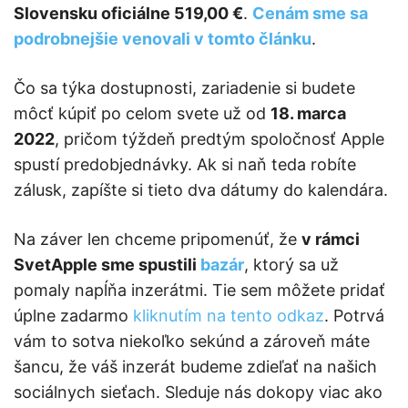
Slovensku oficiálne 519,00 €
.
Cenám sme sa
podrobnejšie venovali v tomto článku
.
Čo sa týka dostupnosti, zariadenie si budete
môcť kúpiť po celom svete už od
18. marca
2022
, pričom týždeň predtým spoločnosť Apple
spustí predobjednávky. Ak si naň teda robíte
zálusk, zapíšte si tieto dva dátumy do kalendára.
Na záver len chceme pripomenúť, že
v rámci
SvetApple sme spustili
bazár
, ktorý sa už
pomaly napĺňa inzerátmi. Tie sem môžete pridať
úplne zadarmo
kliknutím na tento odkaz
. Potrvá
vám to sotva niekoľko sekúnd a zároveň máte
šancu, že váš inzerát budeme zdieľať na našich
sociálnych sieťach. Sleduje nás dokopy viac ako