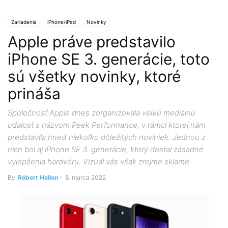
Zariadenia
iPhone/iPad
Novinky
Apple práve predstavilo
iPhone SE 3. generácie, toto
sú všetky novinky, ktoré
prináša
Spoločnosť Apple dnes zorganizovala veľkú mediálnu
udalosť s názvom Peek Performance, v rámci ktorej nám
predstavila hneď niekoľko dôležitých noviniek. Jednou z
nich bol aj iPhone SE 3. generácie, ktorý dostal zásadné
vylepšenia hardvéru. Vizuál vás však zrejme sklame.
By
Róbert Hallon
-
8. marca 2022