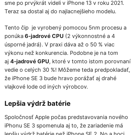
sme po prvýkrát videli v iPhone 13 v roku 2021.
Teraz sa dostal aj do najlacnejšieho modelu.
Tento čip je vyrobený pomocou 5nm procesu a
ponúka
6-jadrové CPU
(2 výkonnostné a 4
úsporné jadrá). V praxi dáva až o 50 % viac
výkonu než konkurencia. Podobne je na tom
aj
4-jadrové GPU
, ktoré v tomto istom porovnaní
vedie o celých 30 %! Môžeme teda predpokladať,
že iPhone SE 3 bude hravo porážať aj drahé
vlajkové lode od iných výrobcov.
Lepšia výdrž batérie
Spoločnosť Apple počas predstavovania nového
iPhonu SE 3 spomenula aj to, že zariadenie má
lepšiu výdrž batérie než iPhone SE 2. No a hoci