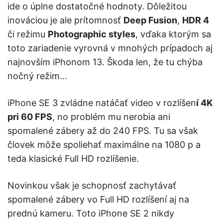
ide o úplne dostatočné hodnoty. Dôležitou
inováciou je ale prítomnosť
Deep Fusion
,
HDR 4
či režimu
Photographic styles
, vďaka ktorým sa
toto zariadenie vyrovná v mnohých prípadoch aj
najnovším iPhonom 13. Škoda len, že tu chýba
nočný režim…
iPhone SE 3 zvládne natáčať video v rozlíšen
í 4K
pri 60 FPS
, no problém mu nerobia ani
spomalené zábery až do 240 FPS. Tu sa však
človek môže spoliehať maximálne na 1080 p a
teda klasické Full HD rozlíšenie.
Novinkou však je schopnosť zachytávať
spomalené zábery vo Full HD rozlíšení aj na
prednú kameru. Toto iPhone SE 2 nikdy