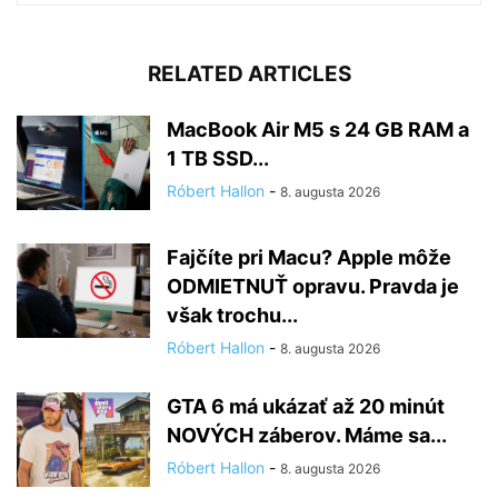
RELATED ARTICLES
MacBook Air M5 s 24 GB RAM a
1 TB SSD...
Róbert Hallon
-
8. augusta 2026
Fajčíte pri Macu? Apple môže
ODMIETNUŤ opravu. Pravda je
však trochu...
Róbert Hallon
-
8. augusta 2026
GTA 6 má ukázať až 20 minút
NOVÝCH záberov. Máme sa...
Róbert Hallon
-
8. augusta 2026