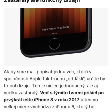
Zastaralý ale funkčný dizajn
Ak by sme mali popísať jednu vec, ktorú v
spoločnosti Apple tak trochu „odflákli“, určite by
to bol dizajn. Ten je nielen jednoduchý, ale aj
vcelku zastaralý.
Veď s týmito tvarmi prišiel po
prvýkrát ešte iPhone 8 v roku 2017
a ten vo
veľkej miere vychádza z iPhonu 6, ktorý bol