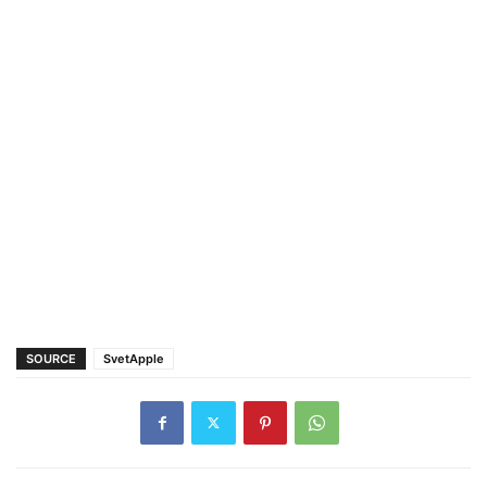
SOURCE
SvetApple