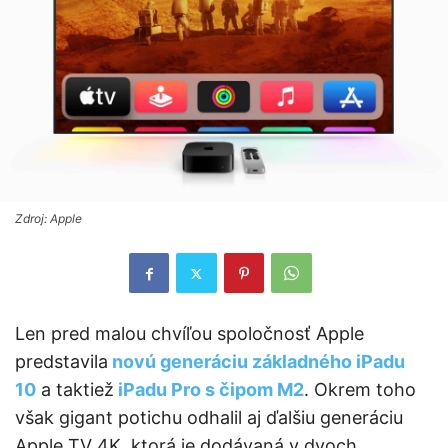
Zdroj: Apple
Len pred malou chvíľou spoločnosť Apple
predstavila
novú generáciu základného iPadu
10
a taktiež
iPadu Pro s čipom M2
. Okrem toho
však gigant potichu odhalil aj ďalšiu generáciu
Apple TV 4K, ktorá je dodávaná v dvoch