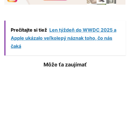
Prečítajte si tiež
Len týždeň do WWDC 2025 a
Apple ukázalo veľkolepý náznak toho, čo nás
čaká
Môže ťa zaujímať