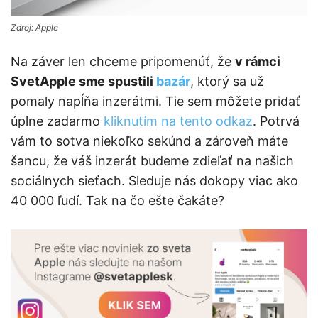
Zdroj: Apple
Na záver len chceme pripomenúť, že
v rámci
SvetApple sme spustili
bazár
, ktorý sa už
pomaly napĺňa inzerátmi. Tie sem môžete pridať
úplne zadarmo
kliknutím na tento odkaz
. Potrvá
vám to sotva niekoľko sekúnd a zároveň máte
šancu, že váš inzerát budeme zdieľať na našich
sociálnych sieťach. Sleduje nás dokopy viac ako
40 000 ľudí. Tak na čo ešte čakáte?