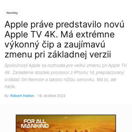
Novinky
Apple práve predstavilo novú
Apple TV 4K. Má extrémne
výkonný čip a zaujímavú
zmenu pri základnej verzii
Spoločnosť Apple sa rozhodla pre veľkú zmenu pri Apple TV
4K. Zariadenie dostalo procesor z iPhonu 14, prepracovaný
ovládač Siri Remote a takisto nižšiu cenovku. Má to, ale
háčik.
By
Róbert Hallon
-
18. októbra 2022