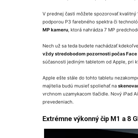
V prednej časti môžete spozorovať kvalitný
podporou P3 farebného spektra či technol
MP kameru
, ktorá nahrádza 7 MP predchodc
Nech už sa teda budete nachádzať kdekoľve
vždy stredobodom pozornosti počas Face
súčasnosti jediným tabletom od Apple, pri k
Apple ešte stále do tohto tabletu nezakompo
majitelia budú musieť spoliehať na
skenovan
vrchnom uzamykacom tlačidle. Nový iPad Air
prevedeniach.
Extrémne výkonný čip M1 a 8 