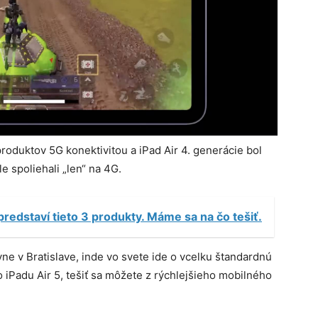
produktov 5G konektivitou a iPad Air 4. generácie bol
e spoliehali „len“ na 4G.
redstaví tieto 3 produkty. Máme sa na čo tešiť.
vne v Bratislave, inde vo svete ide o vcelku štandardnú
o iPadu Air 5, tešiť sa môžete z rýchlejšieho mobilného