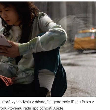
, ktoré vychádzajú z dávnejšej generácie iPadu Pro a v
roduktovému radu spoločnosti Apple.