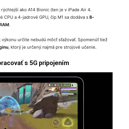
rýchlejší ako A14 Bionic (ten je v iPade Air 4.
ové CPU a 4-jadrové GPU, čip M1 sa dodáva s
8-
 RAM
.
ok výkonu určite nebudú môcť sťažovať. Spomenúť tiež
ginu
, ktorý je určený najmä pre strojové učenie.
 pracovať s 5G pripojením