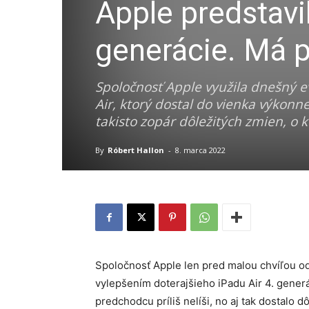
Apple predstavil
generácie. Má 
Spoločnosť Apple využila dnešný e
Air, ktorý dostal do vienka výkonne
takisto zopár dôležitých zmien, o k
By
Róbert Hallon
-
8. marca 2022
Spoločnosť Apple len pred malou chvíľou odha
vylepšením doterajšieho iPadu Air 4. generá
predchodcu príliš nelíši, no aj tak dostalo 