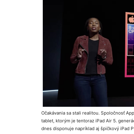
Očakávania sa stali realitou. Spoločnosť A
tablet, ktorým je tentoraz iPad Air 5. generá
dnes disponuje napríklad aj špičkový iPad Pr