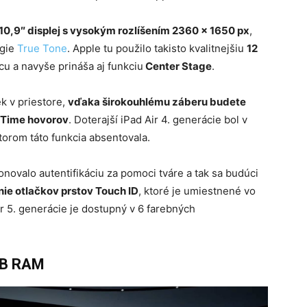
10,9″ displej s vysokým rozlíšením 2360 x 1650 px
,
ógie
True Tone
. Apple tu použilo takisto kvalitnejšiu
12
u a navyše prináša aj funkciu
Center Stage
.
k v priestore,
vďaka širokouhlému záberu budete
 Time hovorov
. Doterajší iPad Air 4. generácie bol v
torom táto funkcia absentovala.
novalo autentifikáciu za pomoci tváre a tak sa budúci
ie otlačkov prstov Touch ID
, ktoré je umiestnené vo
 5. generácie je dostupný v 6 farebných
GB RAM