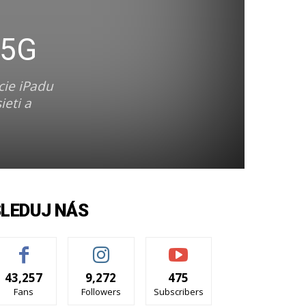
 5G
cie iPadu
ieti a
SLEDUJ NÁS
43,257
9,272
475
Fans
Followers
Subscribers