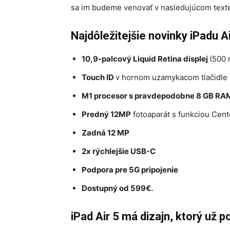
sa im budeme venovať v nasledujúcom text
Najdôležitejšie novinky
iPadu A
10,9-palcový Liquid Retina displej
(500 
Touch ID
v hornom uzamykacom tlačidle
M1 procesor s pravdepodobne 8 GB RA
Predný 12MP
fotoaparát s funkciou Cent
Zadná 12 MP
2x rýchlejšie USB-C
Podpora pre 5G pripojenie
Dostupný od 599€.
iPad Air 5 má dizajn, ktorý už 