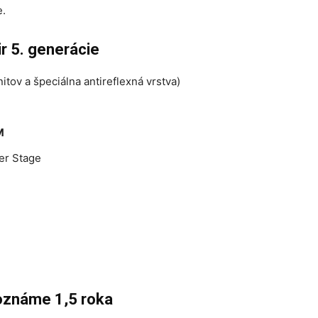
e.
ir 5. generácie
nitov a špeciálna antireflexná vrstva)
M
er Stage
poznáme 1,5 roka