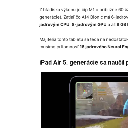
Z hľadiska výkonu je čip M1 o približne 60 % 
generácie). Zatiaľ čo A14 Bionic má 6-jadr
jadrovým CPU
,
8-jadrovým GPU
a až
8 GB
Majitelia tohto tabletu sa teda na nedostat
musíme prítomnosť
16 jadrového Neural En
iPad Air 5. generácie sa naučil