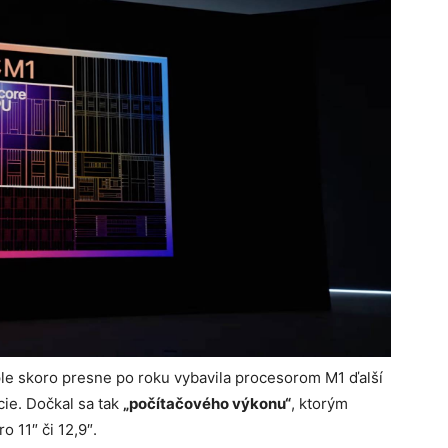
pple skoro presne po roku vybavila procesorom M1 ďalší
cie. Dočkal sa tak
„počítačového výkonu“
, ktorým
o 11″ či 12,9″.