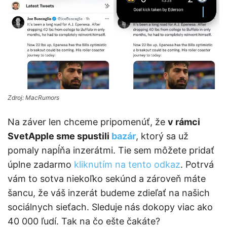
Zdroj: MacRumors
Na záver len chceme pripomenúť, že
v rámci
SvetApple sme spustili
bazár
, ktorý sa už
pomaly napĺňa inzerátmi. Tie sem môžete pridať
úplne zadarmo
kliknutím na tento odkaz
. Potrvá
vám to sotva niekoľko sekúnd a zároveň máte
šancu, že váš inzerát budeme zdieľať na našich
sociálnych sieťach. Sleduje nás dokopy viac ako
40 000 ľudí. Tak na čo ešte čakáte?