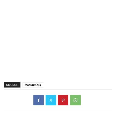
SOURCE
MacRumors