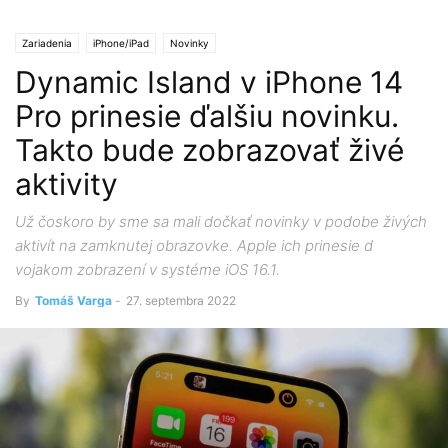
Zariadenia
iPhone/iPad
Novinky
Dynamic Island v iPhone 14
Pro prinesie ďalšiu novinku.
Takto bude zobrazovať živé
aktivity
Už čoskoro by sme sa mali dočkať novinky v podobe živých
aktivít na zamknutej obrazovke. Apple ich prinesie d
vojakom zobrazení v systéme iOS 16.1.
By
Tomáš Varga
-
27. septembra 2022