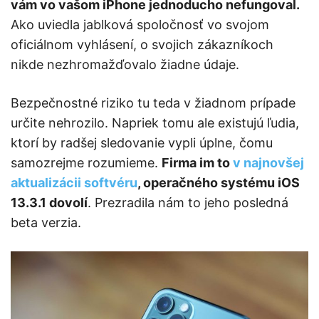
vám vo vašom iPhone jednoducho nefungoval.
Ako uviedla jablková spoločnosť vo svojom
oficiálnom vyhlásení, o svojich zákazníkoch
nikde nezhromažďovalo žiadne údaje.
Bezpečnostné riziko tu teda v žiadnom prípade
určite nehrozilo. Napriek tomu ale existujú ľudia,
ktorí by radšej sledovanie vypli úplne, čomu
samozrejme rozumieme.
Firma im to
v najnovšej
aktualizácii softvéru
, operačného systému iOS
13.3.1 dovolí
. Prezradila nám to jeho posledná
beta verzia.