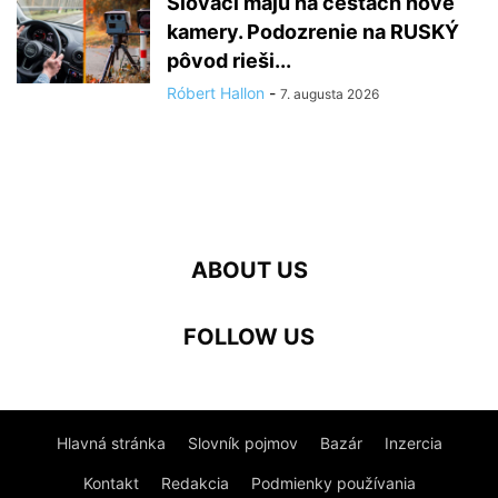
Slováci majú na cestách nové
kamery. Podozrenie na RUSKÝ
pôvod rieši...
Róbert Hallon
-
7. augusta 2026
ABOUT US
FOLLOW US
Hlavná stránka
Slovník pojmov
Bazár
Inzercia
Kontakt
Redakcia
Podmienky používania