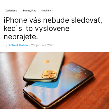
Zariadenia
iPhone/iPad
Novinky
iPhone vás nebude sledovať,
keď si to vyslovene
neprajete.
By
Róbert Hallon
-
20. januára 2020