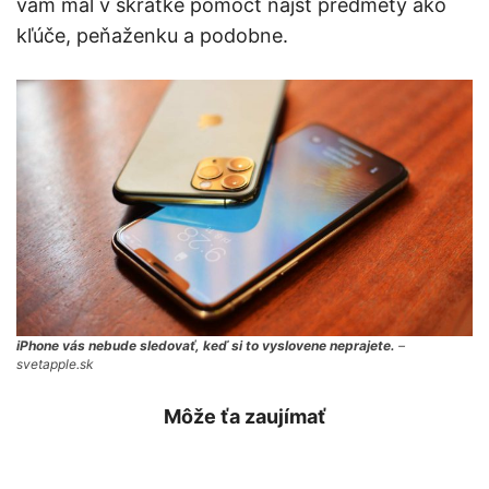
vám mal v skratke pomôcť nájsť predmety ako
kľúče, peňaženku a podobne.
iPhone vás nebude sledovať, keď si to vyslovene neprajete.
–
svetapple.sk
Môže ťa zaujímať