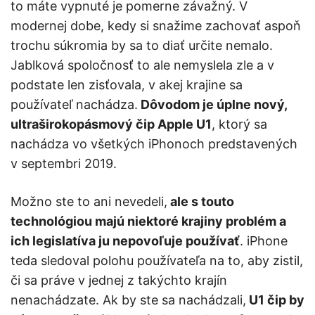
to máte vypnuté je pomerne závažný. V
modernej dobe, kedy si snažime zachovať aspoň
trochu súkromia by sa to diať určite nemalo.
Jablková spoločnosť to ale nemyslela zle a v
podstate len zisťovala, v akej krajine sa
používateľ nachádza.
Dôvodom je úplne nový,
ultraširokopásmový čip Apple U1
, ktorý sa
nachádza vo všetkých iPhonoch predstavených
v septembri 2019.
Možno ste to ani nevedeli,
ale s touto
technológiou majú niektoré krajiny problém a
ich legislatíva ju nepovoľuje používať
. iPhone
teda sledoval polohu používateľa na to, aby zistil,
či sa práve v jednej z takýchto krajín
nenachádzate. Ak by ste sa nachádzali,
U1 čip by