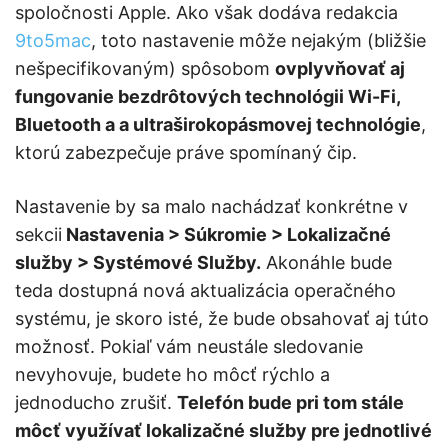
spoločnosti Apple. Ako však dodáva redakcia
9to5mac
, toto nastavenie môže nejakým (bližšie
nešpecifikovaným) spôsobom
ovplyvňovať aj
fungovanie bezdrôtových technológii Wi-Fi,
Bluetooth a a ultraširokopásmovej technológie
,
ktorú zabezpečuje práve spomínaný čip.
Nastavenie by sa malo nachádzať konkrétne v
sekcii
Nastavenia > Súkromie > Lokalizačné
služby > Systémové Služby.
Akonáhle bude
teda dostupná nová aktualizácia operačného
systému, je skoro isté, že bude obsahovať aj túto
možnosť. Pokiaľ vám neustále sledovanie
nevyhovuje, budete ho môcť rýchlo a
jednoducho zrušiť.
Telefón bude pri tom stále
môcť využívať lokalizačné služby pre jednotlivé