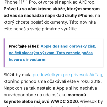
iPhone 11/11 Pro, otvorte si napríklad AirDrop.
Práve tu sa vám krásne ukáže, ktorým smerom
od vás sa nachádza napríklad druhý iPhone
, na
ktorý chcete poslať dokumenty. Táto novinka
ešte nenašla svoje primárne využitie.
Prečítajte si tiež
Apple dosiahol obrovský zisk,
no čelí viacerým výzvam. Toto zaznelo počas
hovoru s investormi
Slúžiť by mala
predovšetkým pre prívesok AirTag
,
ktorého príchod sme očakávali ešte v roku 2019.
Napokon sa tak nestalo a Apple si ho necháva
pravdepodobne na udalosť ako
marcovú
keynote alebo májovú WWDC 2020.
Prívesok by