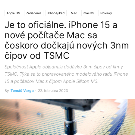
Apple OS
Zariadenia
iPhone/iPad
Mac
macOS
Novinky
Je to oficiálne. iPhone 15 a
nové počítače Mac sa
čoskoro dočkajú nových 3nm
čipov od TSMC
Spoločnosť Apple objednala dodávku 3nm čipov od firmy
TSMC. Týka sa to pripravovaného modelového radu iPhone
15 a počítačov Mac s čipom Apple Silicon M3.
By
Tomáš Varga
-
22. februára 2023