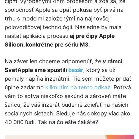
čipmi vyrobenými 4nm procesom a zdá sa, že
spoločnosť Apple sa opäť pokúša byť prvá na
trhu s modelmi založenými na najnovšej
polovodičovej technológii. Následne by mala
nastať aplikácia procesu
aj pre čipy Apple
Silicon, konkrétne pre sériu M3
.
Na záver len chceme pripomenúť, že
v rámci
SvetApple sme spustili
bazár
, ktorý sa už
pomaly napĺňa inzerátmi. Tie sem môžete pridať
úplne zadarmo
kliknutím na tento odkaz
. Potrvá
vám to sotva niekoľko sekúnd a zároveň máte
šancu, že váš inzerát budeme zdieľať na našich
sociálnych sieťach. Sleduje nás dokopy viac ako
40 000 ľudí. Tak na čo ešte čakáte?