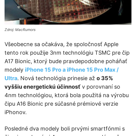
Zdroj: MacRumors
Všeobecne sa očakáva, že spoločnosť Apple
tento rok použije 3nm technológiu TSMC pre čip
A17 Bionic, ktorý bude pravdepodobne poháňať
modely
iPhone 15 Pro a iPhone 15 Pro Max /
Ultra
. Nová technológia prinesie až
o 35%
vyššiu energetickú účinnosť
v porovnaní so
4nm technológiou, ktorá bola použitá na výrobu
čipu A16 Bionic pre súčasné prémiové verzie
iPhonov.
Posledné dva modely boli prvými smartfónmi s