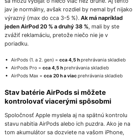
sa môžu vybíjať o niečo viac než druhé. Aj tento
jav je normálny, avšak rozdiel by nemal byť nijako
výrazný (max do cca 3-5 %).
Ak má napríklad
jeden AirPod 20 % a druhý 38 %
, mali by ste
zvážiť reklamáciu, pretože niečo nie je v
poriadku.
AirPods (1. a 2. gen) =
cca 4,5 h
prehrávania skladieb
AirPods Pro =
cca 4,5 h
prehrávania skladieb
AirPods Max =
cca
20 h a viac
prehrávania skladieb
Stav batérie AirPods si môžete
kontrolovať viacerými spôsobmi
Spoločnosť Apple myslela aj na spätnú kontrolu
stavu nabitia AirPods alebo ich puzdra. Ako je na
tom akumulátor sa dozviete na vašom iPhone,