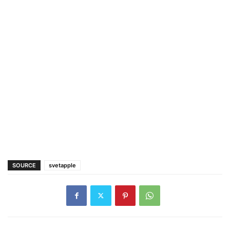
SOURCE
svetapple