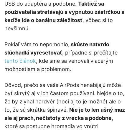
USB do adaptéra a podobne.
Taktiež sa
používatelia stretávajú s vypnutou zástrčkou a
keďže ide o banálnu záležitosť
, vôbec si to
nevšimnú.
Pokiaľ vám to nepomohlo,
skúste natvrdo
slúchadlá vyresetovať
, prípadne si prečítajte
tento článok
, kde sme sa venovali viacerým
možnostiam a problémom.
Dôvod, prečo sa vaše AirPods nenabíjajú môže
byť skrytý aj v ich častom používaní. Nejde o to,
že by zlyhal hardvér (hoci aj to je možné) ale o
to, že sú skrátka špinavé.
Nie je to len ušný maz
ale aj prach, nečistoty z vrecka a podobne
,
ktoré sa postupne hromadia vo vnútri