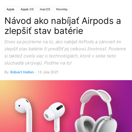
Apple
Apple OS
macOS
Novinky
Návod ako nabíjať Airpods a
zlepšiť stav batérie
Dnes sa pozrieme na to, ako nabíjať AirPods a zároveň im
zlepšiť stav batérie či predĺžiť jej celkovú životnosť. Povieme
si taktiež oveľa viac o technológiách, ktoré v sebe tieto
slúchadlá ukrývajú. Poďme na to!
By
Róbert Hallon
-
13. júla 2021