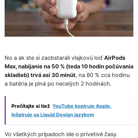
No a ak ste si zaobstarali vlajkovú loď
AirPods
Max, nabíjanie na 50 % (teda 10 hodín počúvania
skladieb) trvá asi 30 minút
, na 80 % cca hodinu
a batéria je plná po necelých 2 hodinách.
Prečítajte si tiež
YouTube kopíruje Apple.
Inšpiruje sa Liquid Design jazykom
Vo všetkých prípadoch ide o prívetivé časy.