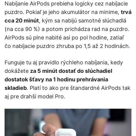
Nabíjanie AirPods prebieha logicky cez nabíjacie
puzdro. Pokiaľ je jeho akumulátor na minime,
trvá
cca 20 minút
, kým sa nabijú samotné slúchadlá
(na cca 90 %) a potom prichádza rad na puzdro.
AirPods sú plne nabité asi po pol hodine, zatiaľ
čo nabíjacie puzdro zhruba po 1,5 až 2 hodinách.
Funguje tu aj pravidlo rýchleho nabíjania, kedy
dokážete
za 5 minút dostať do slúchadiel
dostatok šťavy na 1 hodinu prehrávania
skladieb
. Platí to ako pre štandardné AirPods tak
aj pre drahší model Pro.