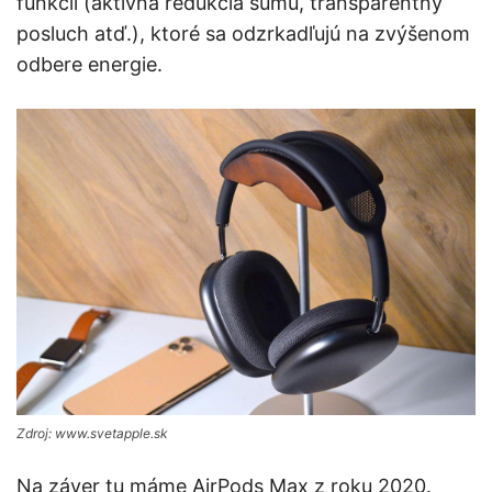
funkcií (aktívna redukcia šumu, transparentný
posluch atď.), ktoré sa odzrkadľujú na zvýšenom
odbere energie.
Zdroj: www.svetapple.sk
Na záver tu máme AirPods Max z roku 2020.