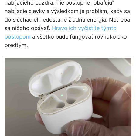
nabíjacieho puzdra. Tie postupne „obaľujú“
nabíjacie cievky a výsledkom je problém, kedy sa
do slúchadiel nedostane žiadna energia. Netreba
sa ničoho obávať.
Hravo ich vyčistíte týmto
postupom
a všetko bude fungovať rovnako ako
predtým.