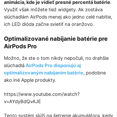
animácia, kde je vidieť presné percentá batérie
.
Využiť však môžete tiež widgety. Ak zostáva
slúchadlám AirPods menej ako jedno celé nabitie,
ich LED dióda začne svietiť na oranžovo.
Optimalizované nabíjanie batérie pre
AirPods Pro
Možno, že ste o tom nikdy nepočuli, no drahšie
slúchadlá
AirPods Pro disponujú aj
optimalizovaným nabíjaním batérie
, podobne
ako iné Apple produkty.
https://www.youtube.com/watch?
v=AYdyBdQvAJE
Tento systém slúži na šetrenie akumulátora, kedy