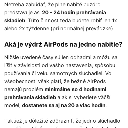
Netreba zabúdať, že plne nabité puzdro
predstavuje asi
20 – 24 hodín prehrávania
skladieb
. Túto činnosť teda budete robiť len 1x
alebo 2x týždenne (pri normálnej prevádzke).
Aká je výdrž AirPods na jedno nabitie?
Nižšie uvedené časy sú len odhadmi a môžu sa
líšiť v závislosti od vášho nastavenia, spôsobu
používania či veku samotných slúchadiel. Vo
všeobecnosti však platí, že bežné AirPods
nemajú problém
minimálne
so 4 hodinami
prehrávania skladieb
a ak si vyberiete väčší
model,
dostanete sa aj na 20 a viac hodín
.
Taktiež je dôležité zdôrazniť, že jedno slúchadlo