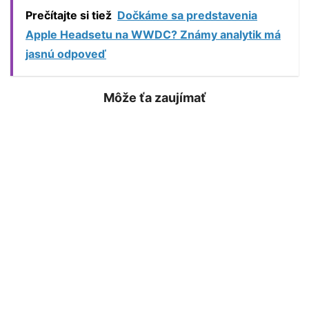
Prečítajte si tiež
Dočkáme sa predstavenia
Apple Headsetu na WWDC? Známy analytik má
jasnú odpoveď
Môže ťa zaujímať