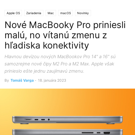
Apple OS
Zariadenia
Mac
macOS
Novinky
Nové MacBooky Pro priniesli
malú, no vítanú zmenu z
hľadiska konektivity
Hlavnou devízou nových MacBookov Pro 14" a 16" sú
samozrejme nové čipy M2 Pro a M2 Max. Apple však
prinieslo ešte jednu zaujímavú zmenu.
By
Tomáš Varga
-
18. januára 2023