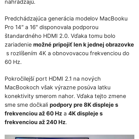
nahrádzajú.
Predchádzajúca generácia modelov MacBooku
Pro 14″ a 16″ disponovala podporou
štandardného HDMI 2.0. Vďaka tomu bolo
zariadenie
možné pripojiť len k jednej obrazovke
s rozlíšením 4K a obnovovacou frekvenciou do
60 Hz.
Pokročilejší port HDMI 2.1 na nových
MacBookoch však výrazne posúva latku
konektivity smerom nahor. Vďaka tejto zmene
sme sme dočkali
podpory pre 8K displeje s
frekvenciou až 60 Hz
a
4K displeje s
frekvenciou až 240 Hz
.