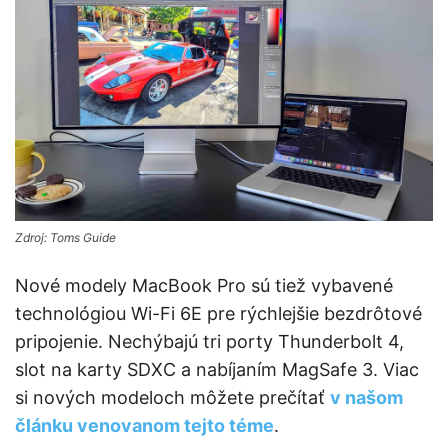
Zdroj: Toms Guide
Nové modely MacBook Pro sú tiež vybavené
technológiou Wi-Fi 6E pre rýchlejšie bezdrôtové
pripojenie. Nechýbajú tri porty Thunderbolt 4,
slot na karty SDXC a nabíjaním MagSafe 3. Viac
si nových modeloch môžete prečítať
v našom
článku venovanom tejto téme
.