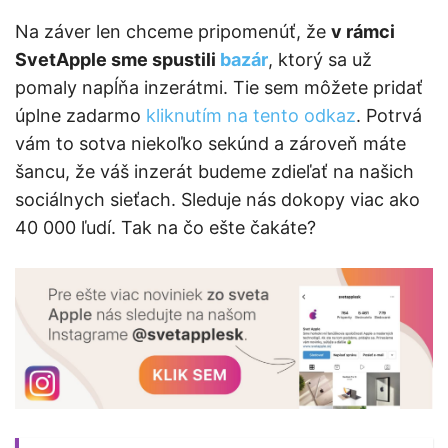
Na záver len chceme pripomenúť, že
v rámci
SvetApple sme spustili
bazár
, ktorý sa už
pomaly napĺňa inzerátmi. Tie sem môžete pridať
úplne zadarmo
kliknutím na tento odkaz
. Potrvá
vám to sotva niekoľko sekúnd a zároveň máte
šancu, že váš inzerát budeme zdieľať na našich
sociálnych sieťach. Sleduje nás dokopy viac ako
40 000 ľudí. Tak na čo ešte čakáte?