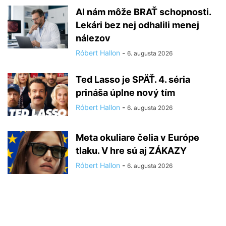
AI nám môže BRAŤ schopnosti.
Lekári bez nej odhalili menej
nálezov
Róbert Hallon
-
6. augusta 2026
Ted Lasso je SPÄŤ. 4. séria
prináša úplne nový tím
Róbert Hallon
-
6. augusta 2026
Meta okuliare čelia v Európe
tlaku. V hre sú aj ZÁKAZY
Róbert Hallon
-
6. augusta 2026