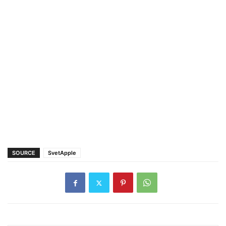
SOURCE
SvetApple