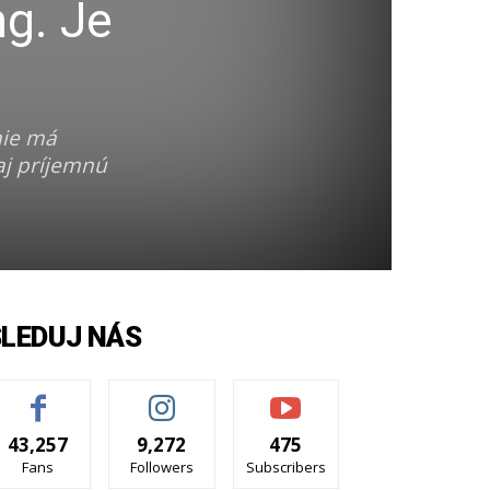
g. Je
nie má
aj príjemnú
SLEDUJ NÁS
43,257
9,272
475
Fans
Followers
Subscribers