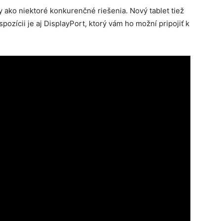
 ako niektoré konkurenčné riešenia. Nový tablet tiež
ozícii je aj DisplayPort, ktorý vám ho možní pripojiť k