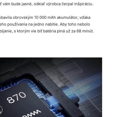
ď vám bude jasné, odkiaľ výrobca čerpal inšpiráciu.
vybavila obrovským 10 000 mAh akumulátor, vďaka
eho používania na jedno nabitie. Aby toho nebolo
íjanie, s ktorým vie biť batéria plná už za 68 minút.