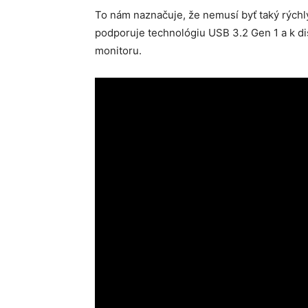
To nám naznačuje, že nemusí byť taký rýchly
podporuje technológiu USB 3.2 Gen 1 a k disp
monitoru.