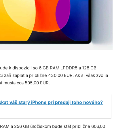
bude k dispozícii so 6 GB RAM LPDDR5 a 128 GB
i zaň zaplatia približne 430,00 EUR. Ak si však zvolia
si musia cca 505,00 EUR.
kať váš starý iPhone pri predaji toho nového?
B RAM a 256 GB úložiskom bude stáť približne 606,00