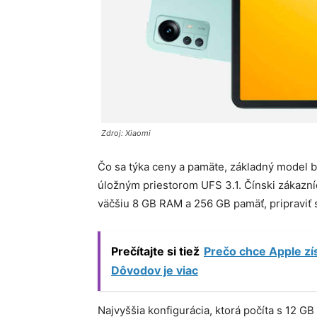
Zdroj: Xiaomi
Čo sa týka ceny a pamäte, základný model 
úložným priestorom UFS 3.1. Čínski zákazníc
väčšiu 8 GB RAM a 256 GB pamäť, pripraviť 
Prečítajte si tiež
Prečo chce Apple zís
Dôvodov je viac
Najvyššia konfigurácia, ktorá počíta s 12 G