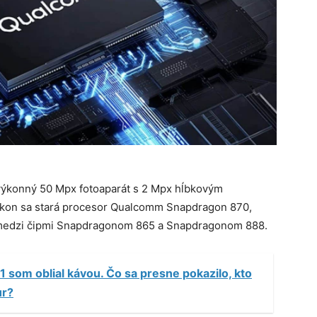
 výkonný 50 Mpx fotoaparát s 2 Mpx hĺbkovým
kon sa stará procesor Qualcomm Snapdragon 870,
 medzi čipmi Snapdragonom 865 a Snapdragonom 888.
 som oblial kávou. Čo sa presne pokazilo, kto
ur?