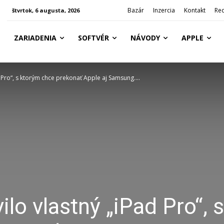
Bazár
Inzercia
Kontakt
Re
štvrtok, 6 augusta, 2026
ZARIADENIA
SOFTVÉR
NÁVODY
APPLE
 Pro“, s ktorým chce prekonať Apple aj Samsung....
lo vlastný „iPad Pro“, s