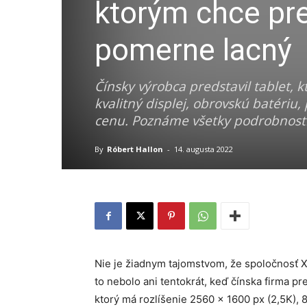
ktorým chce pr
pomerne lacný
Čínsky výrobca predstavil tablet, 
kvalitný displej, obrovskú batéri
cenu. Poznáme všetky podrobnosti
By
Róbert Hallon
-
14. augusta 2022
Nie je žiadnym tajomstvom, že spoločnosť Xi
to nebolo ani tentokrát, keď čínska firma pr
ktorý má rozlíšenie 2560 x 1600 px (2,5K), 