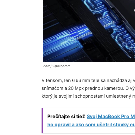
Zdroj: Qualcomm
V tenkom, len 6,66 mm tele sa nachádza aj
snímačom a 20 Mpx prednou kamerou. O vý
ktorý je svojimi schopnosťami umiestnený
Prečítajte si tiež
Svoj MacBook Pro M1
ho opravil a ako som ušetril stovky e