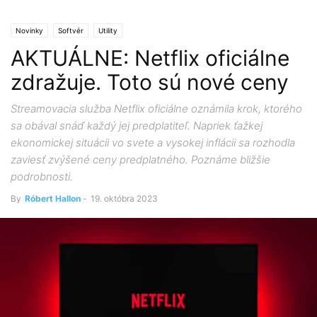
Novinky
Softvér
Utility
AKTUÁLNE: Netflix oficiálne
zdražuje. Toto sú nové ceny
Streamovacia služba Netflix oficiálne oznámila krok, ktorého
sa obával snáď každý jej predplatiteľ. Napriek ťažkej
ekonomickej situácii vo svete a vysokej inflácii sa rozhodla
zaviesť zvýšené ceny predplatného. Poznáme bližšie
podrobnosti.
By
Róbert Hallon
-
19. októbra 2023