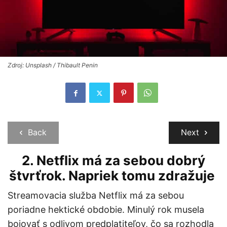
Zdroj: Unsplash / Thibault Penin
Back
Next
2.
Netflix má za sebou dobrý
štvrťrok. Napriek tomu zdražuje
Streamovacia služba Netflix má za sebou
poriadne hektické obdobie. Minulý rok musela
bojovať s odlivom predplatiteľov, čo sa rozhodla