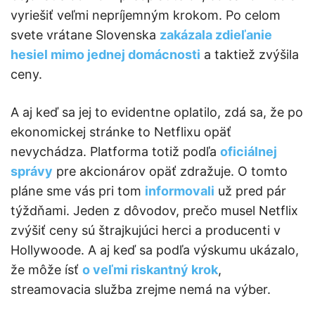
vyriešiť veľmi nepríjemným krokom. Po celom
svete vrátane Slovenska
zakázala zdieľanie
hesiel mimo jednej domácnosti
a taktiež zvýšila
ceny.
A aj keď sa jej to evidentne oplatilo, zdá sa, že po
ekonomickej stránke to Netflixu opäť
nevychádza. Platforma totiž podľa
oficiálnej
správy
pre akcionárov opäť zdražuje. O tomto
pláne sme vás pri tom
informovali
už pred pár
týždňami. Jeden z dôvodov, prečo musel Netflix
zvýšiť ceny sú štrajkujúci herci a producenti v
Hollywoode. A aj keď sa podľa výskumu ukázalo,
že môže ísť
o veľmi riskantný krok
,
streamovacia služba zrejme nemá na výber.