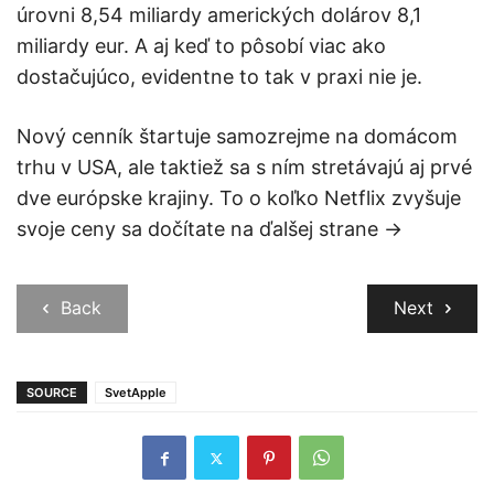
úrovni 8,54 miliardy amerických dolárov 8,1
miliardy eur. A aj keď to pôsobí viac ako
dostačujúco, evidentne to tak v praxi nie je.
Nový cenník štartuje samozrejme na domácom
trhu v USA, ale taktiež sa s ním stretávajú aj prvé
dve európske krajiny. To o koľko Netflix zvyšuje
svoje ceny sa dočítate na ďalšej strane →
Back
Next
SOURCE
SvetApple