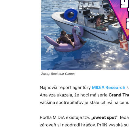
Zdroj: Rockstar Games
Najnovší report agentúry
MIDiA Research
s
Analýza ukázala, že hoci má séria
Grand Th
väčšina spotrebiteľov je stále citlivá na cenu
Podľa MIDiA existuje tzv.
„sweet spot“
, teda
zároveň si neodradí hráčov. Príliš vysoká su