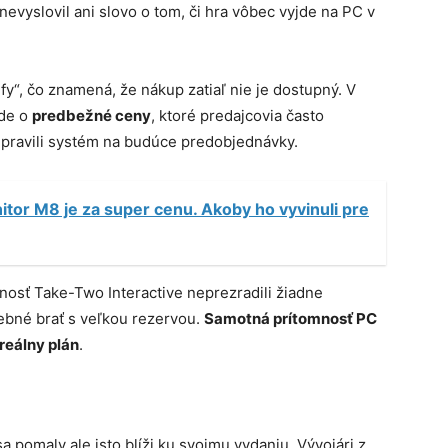
nevyslovil ani slovo o tom, či hra vôbec vyjde na PC v
y“, čo znamená, že nákup zatiaľ nie je dostupný. V
ide o
predbežné ceny
, ktoré predajcovia často
ripravili systém na budúce predobjednávky.
or M8 je za super cenu. Akoby ho vyvinuli pre
osť Take-Two Interactive neprezradili žiadne
trebné brať s veľkou rezervou.
Samotná prítomnosť PC
reálny plán
.
a pomaly ale isto blíži ku svojmu vydaniu. Vývojári z