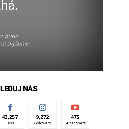
há.
že bude
né zvýšenie
SLEDUJ NÁS
43,257
9,272
475
Fans
Followers
Subscribers