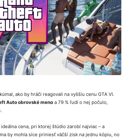
kúmal, ako by hráči reagovali na vyššiu cenu GTA VI.
eft Auto obrovské meno
a 79 % ľudí o nej počulo,
.
 ideálna cena, pri ktorej štúdio zarobí najviac – a
ma by mohla síce priniesť väčší zisk na jednu kópiu, no