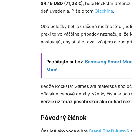
84,19 USD (71,28 €)
, hoci Rockstar doteraz 
deň uvedenia. Píše o tom
Gizchina
.
Obe položky boli označené možnosťou „notif
praxi to vo väčšine prípadov naznačuje, že 
nastavujú, aby si otestovali záujem alebo p
Prečítajte si tiež
Samsung Smart Monit
Mac!
Keďže Rockstar Games ani materská spoločn
oficiálne cenové detaily, všetky čísla je po
verzie už teraz pôsobí skôr ako odhad než 
Pôvodný článok
Čas letí ako voda a hra
Grand Theft Auto 6
s