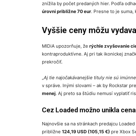
znížila by počet predaných hier. Podľa od
úrovni približne 70 eur
. Presne to je suma, 
Vyššie ceny môžu vydava
MIDiA upozorňuje, že
rýchle zvyšovanie cie
kontraproduktívne. Aj pri tak ikonickej znač
prekročiť.
„
Aj tie najočakávanejšie tituly nie sú imún
v správe. Inými slovami – ak by Rockstar p
menej
. Aj preto sa štúdiu nemusí vyplatiť ri
Cez Loaded možno unikla cena
Najnovšie sa na stránkach predajcu Loaded 
približne
124,19 USD (105,15 €)
pre Xbox Se