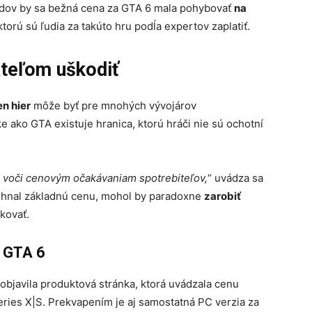
hadov by sa bežná cena za GTA 6 mala pohybovať
na
ktorú sú ľudia za takúto hru podĺa expertov zaplatiť.
teľom uškodiť
n hier
môže byť pre mnohých vývojárov
ke ako GTA existuje hranica, ktorú hráči nie sú ochotní
ne voči cenovým očakávaniam spotrebiteľov,
“ uvádza sa
rehnal základnú cenu, mohol by paradoxne
zarobiť
skovať.
 GTA 6
objavila produktová stránka, ktorá uvádzala cenu
ries X|S. Prekvapením je aj samostatná PC verzia za