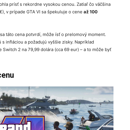
hla prísť s rekordne vysokou cenou. Zatiaľ čo väčšina
 €), v prípade GTA VI sa špekuluje o cene
až 100
k sa táto cena potvrdí, môže ísť o prelomový moment.
ú s infláciou a požadujú vyššie zisky. Napríklad
e Switch 2 na 79,99 dolára (cca 69 eur) – a to môže byť
 cenu