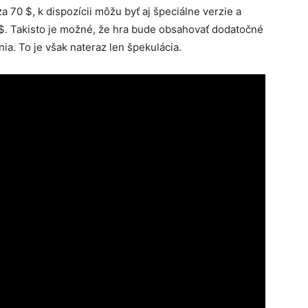
 70 $, k dispozícii môžu byť aj špeciálne verzie a
$. Takisto je možné, že hra bude obsahovať dodatočné
ia. To je však nateraz len špekulácia.