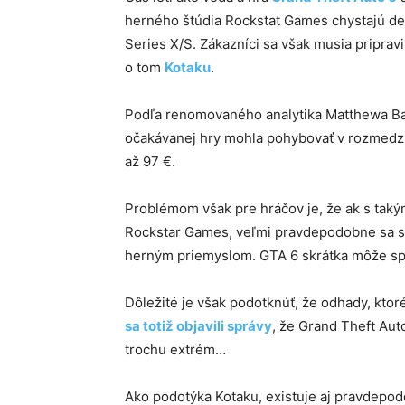
herného štúdia Rockstat Games chystajú deb
Series X/S. Zákazníci sa však musia priprav
o tom
Kotaku
.
Podľa renomovaného analytika Matthewa Ball
očakávanej hry mohla pohybovať v rozmedzí 
až 97 €.
Problémom však pre hráčov je, že ak s taký
Rockstar Games, veľmi pravdepodobne sa s
herným priemyslom. GTA 6 skrátka môže spôs
Dôležité je však podotknúť, že odhady, ktoré 
sa totiž objavili správy
, že Grand Theft Auto
trochu extrém…
Ako podotýka Kotaku, existuje aj pravdepod