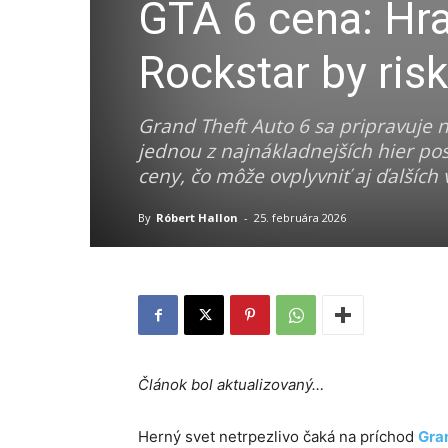
GTA 6 cena: Hr
Rockstar by ris
Grand Theft Auto 6 sa pripravuje 
jednou z najnákladnejších hier po
ceny, čo môže ovplyvniť aj ďalších v
By
Róbert Hallon
-
25. februára 2026
Článok bol aktualizovaný…
Herný svet netrpezlivo čaká na príchod
Gran