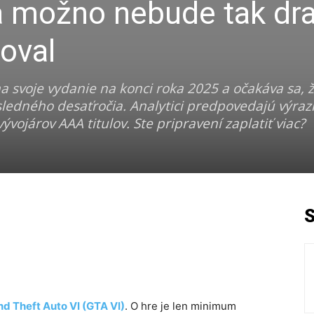
a možno nebude tak dra
koval
na svoje vydanie na konci roka 2025 a očakáva sa, 
sledného desaťročia. Analytici predpovedajú výraz
ývojárov AAA titulov. Ste pripravení zaplatiť viac?
d Theft Auto VI (GTA VI)
. O hre je len minimum