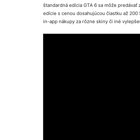
štandardná edícia GTA 6 sa môže predávať za
edície s cenou dosahujúcou čiastku až 200 
in-app nákupy za rôzne skiny či iné vylepšen