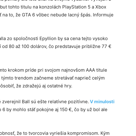
ut tohto titulu na konzolách PlayStation 5 a Xbox
iť na to, že GTA 6 vôbec nebude lacný špás. Informuje
a zo spoločnosti Epyllion by sa cena tejto vysoko
od 80 až 100 dolárov, čo predstavuje približne 77 €
mto krokom príde pri svojom najnovšom AAA titule
 týmto trendom začneme stretávať naprieč celým
obiť, že zdražejú aj ostatné hry.
zverejnil Ball sú ešte relatívne pozitívne.
V minulosti
 6 by mohlo stáť pokojne aj 150 €, čo by už bol ale
obnosť, že to tvorcovia vyriešia kompromisom. Kým