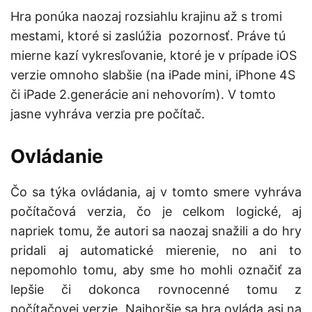
Hra ponúka naozaj rozsiahlu krajinu až s tromi
mestami, ktoré si zaslúžia pozornosť. Práve tú
mierne kazí vykresľovanie, ktoré je v prípade iOS
verzie omnoho slabšie (na iPade mini, iPhone 4S
či iPade 2.generácie ani nehovorím). V tomto
jasne vyhráva verzia pre počítač.
Ovládanie
Čo sa týka ovládania, aj v tomto smere vyhráva
počítačová verzia, čo je celkom logické, aj
napriek tomu, že autori sa naozaj snažili a do hry
pridali aj automatické mierenie, no ani to
nepomohlo tomu, aby sme ho mohli označiť za
lepšie či dokonca rovnocenné tomu z
počítačovej verzie. Najhoršie sa hra ovláda asi na