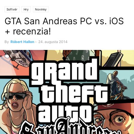
Softvér
Hry
Novinky
GTA San Andreas PC vs. iOS
+ recenzia!
By
Róbert Hallon
-
24. augusta 2014