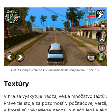
Hra disponuje omnoho živšími farbami ako originál na PC či PS2
Textúry
V hre sa vyskytuje naozaj veľké množstvo textúr.
Práve tie stoja za pozornosť v počítačovej verzii,
v ktorej sú vykreslené naozaj o niečo lepšie ako