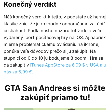
Konečný verdikt
Náš konečný verdikt k tejto, v podstate už hernej
klasike znie, že ju rozhodne odporúčame zakúpiť
či stiahnuť. Podľa nášho názoru totiž ide o veľmi
vydarený port počítačovej hry na iOS. Aj napriek
mierne problematickému ovládaniu na iPhone,
ponúka veľa dôvodov prečo si ju zakúpiť. Na
stupnici od 0 do 10 ju bodujeme 8 bodmi. Hra sa
dá zakúpiť v
iTunes AppStore za 6,99 $ v USA a u
nás za 5,99 €.
GTA San Andreas si môžte
zakúpiť priamo
tu!