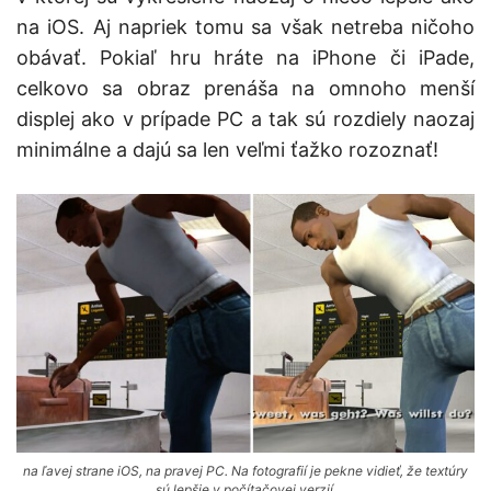
na iOS. Aj napriek tomu sa však netreba ničoho
obávať. Pokiaľ hru hráte na iPhone či iPade,
celkovo sa obraz prenáša na omnoho menší
displej ako v prípade PC a tak sú rozdiely naozaj
minimálne a dajú sa len veľmi ťažko rozoznať!
na ľavej strane iOS, na pravej PC. Na fotografií je pekne vidieť, že textúry
sú lepšie v počítačovej verzií